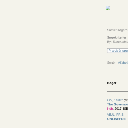
Samlet søgeresul
Søgekriterier
By:
Tranqueba
Præcisér søg
Sortér |
Alfabeti
Bøger
Fihl, Esther
(re
The Governor
indb
, 2017, IS
VEJL. PRIS
ONLINEPRIS