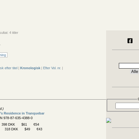
tat: 4 titler
r
ning
sk efter titel
|
Kronologisk
|
Efter Vol. nr.
|
d.)
’s Residence in Tranquebar
BN 978-87-635-4388-0
398 DKK
$61
€54
318 DKK
$49
€43