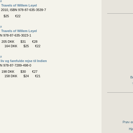
ta
 Travels of Willem Leyel
, 2010, ISBN 978-87-635-3539-7
$25
€22
ta
 Travels of Willem Leyel
BN 978-87-635-3023-1
205 DKK
$31
€28
164 DKK
$25
€22
ta
liv og farefulde rejse til Indien
BN 978-87-7289-498-0
198 DKK
$30
€27
158 DKK
$24
€21
B
Prøv en
Hjæ