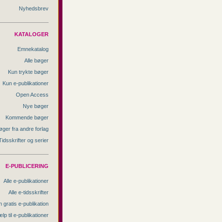
Nyhedsbrev
KATALOGER
Emnekatalog
Alle bøger
Kun trykte bøger
Kun e-publikationer
Open Access
Nye bøger
Kommende bøger
øger fra andre forlag
Tidsskrifter og serier
E-PUBLICERING
Alle e-publikationer
Alle e-tidsskrifter
 gratis e-publikation
lp til e-publikationer