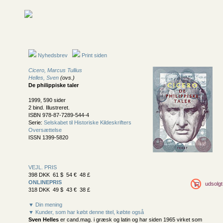
Nyhedsbrev
Print siden
Cicero, Marcus Tullius
Helles, Sven
(ovs.)
De philippiske taler
1999, 590 sider
2 bind. Illustreret.
ISBN 978-87-7289-544-4
Serie:
Selskabet til Historiske Kildeskrifters
Oversættelse
ISSN 1399-5820
VEJL. PRIS
398 DKK 61 $ 54 € 48 £
ONLINEPRIS
udsolgt
318 DKK 49 $ 43 € 38 £
▼ Din mening
▼ Kunder, som har købt denne titel, købte også
Sven Helles
er cand.mag. i græsk og latin og har siden 1965 virket som