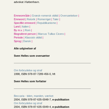
advokat i København.
Emneområde |
Græsk-romersk oldtid
|
Oversættelser
|
Emneord |
Retorik
|
Romerriget
|
Taler
|
Specifikt emneord |
Republikanisme
|
Land |
Italien
|
By m.v. |
Rom
|
Biograferet person |
Marcus Tullius Cicero
|
Periode |
Klassisk oldtid
|
Sprog |
Dansk
|
Alle udgivelser af
Sven Helles som oversætter
Om forbrydelse og straf
1998, ISBN 978-87-7289-456-0, hft
Sven Helles som forfatter
Beccaria - tiden, manden, værket
2004, ISBN 978-87-635-0048-7,
e-publikation
Om forbrydelse og straf
2004, ISBN 978-87-635-0049-4,
e-publikation