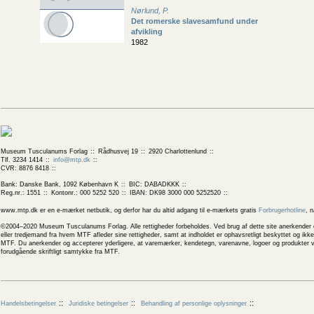
Nørlund, P.
Det romerske slavesamfund under
afvikling
1982
Museum Tusculanums Forlag
Rådhusvej 19
2920 Charlottenlund
Tlf. 3234 1414
info@mtp.dk
CVR: 8876 8418
Bank: Danske Bank, 1092 København K
BIC: DABADKKK
Reg.nr.: 1551
Kontonr.: 000 5252 520
IBAN: DK98 3000 000 5252520
www.mtp.dk er en e-mærket netbutik, og derfor har du altid adgang til e-mærkets gratis
Forbrugerhotline
, 
©2004–2020 Museum Tusculanums Forlag. Alle rettigheder forbeholdes. Ved brug af dette site anerkender og
eller tredjemand fra hvem MTF afleder sine rettigheder, samt at indholdet er ophavsretligt beskyttet og ik
MTF. Du anerkender og accepterer yderligere, at varemærker, kendetegn, varenavne, logoer og produkter v
forudgående skriftligt samtykke fra MTF.
Handelsbetingelser
Juridiske betingelser
Behandling af personlige oplysninger