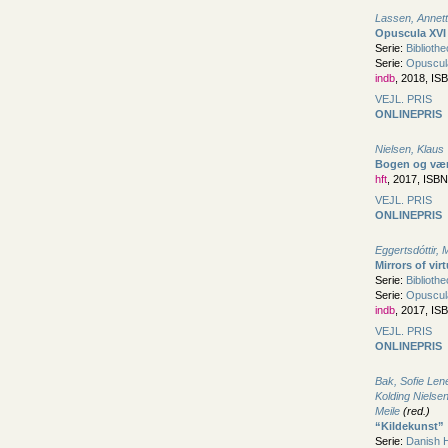
Lassen, Annet
Opuscula XVI
Serie:
Biblioth
Serie:
Opuscula
indb
, 2018, IS
VEJL. PRIS
ONLINEPRIS
Nielsen, Klaus
Bogen og vær
hft
, 2017, ISB
VEJL. PRIS
ONLINEPRIS
Eggertsdóttir, 
Mirrors of vir
Serie:
Biblioth
Serie:
Opuscula
indb
, 2017, IS
VEJL. PRIS
ONLINEPRIS
Bak, Sofie Len
Kolding Nielse
Meile
(red.)
“Kildekunst”
Serie:
Danish H