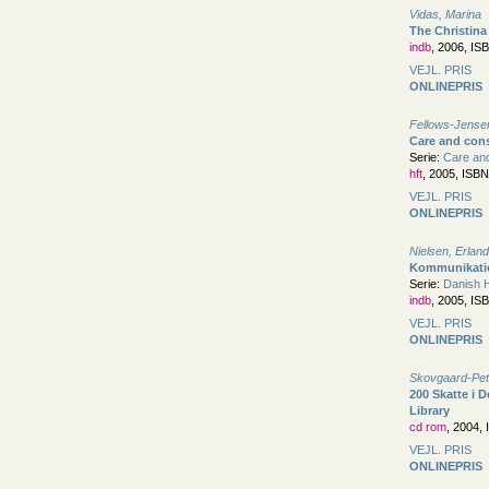
Vidas, Marina
The Christina
indb
, 2006, IS
VEJL. PRIS
ONLINEPRIS
Fellows-Jensen
Care and cons
Serie:
Care and
hft
, 2005, ISB
VEJL. PRIS
ONLINEPRIS
Nielsen, Erland
Kommunikation
Serie:
Danish H
indb
, 2005, IS
VEJL. PRIS
ONLINEPRIS
Skovgaard-Pet
200 Skatte i D
Library
cd rom
, 2004,
VEJL. PRIS
ONLINEPRIS