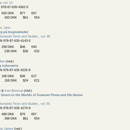
, vol. 14
N 978-87-635-4362-0
500 DKK
$77
€67
400 DKK
$61
€54
n, Jens
rg på bogmarkedet
umanist Texts and Studies , vol. 48
BN 978-87-635-4143-5
298 DKK
$46
€40
238 DKK
$36
€32
liam
(red.)
g tryksværte
BN 978-87-635-4225-8
198 DKK
$30
€27
158 DKK
$24
€21
a
&
Ivan Boserup
(red.)
e Doors to the Worlds of Guaman Poma and His
Nueva
umanist Texts and Studies , vol. 50
BN 978-87-635-4270-8
498 DKK
$76
€67
398 DKK
$61
€54
hew James
(red.)