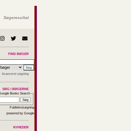
Søgeresultat
FIND BØGER
Avanceret søgning
SØG I BØGERNE
Google Books Search
Fuldtekstsøgning
NYHEDER