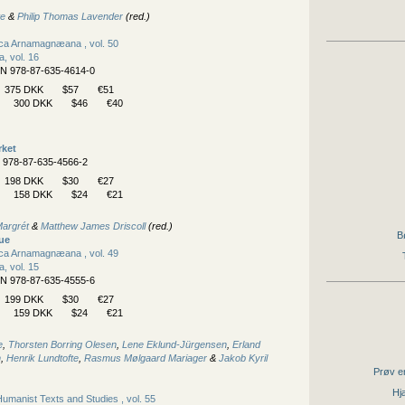
te
&
Philip Thomas Lavender
(red.)
eca Arnamagnæana , vol. 50
, vol. 16
BN 978-87-635-4614-0
375 DKK
$57
€51
300 DKK
$46
€40
ket
N 978-87-635-4566-2
198 DKK
$30
€27
158 DKK
$24
€21
Margrét
&
Matthew James Driscoll
(red.)
B
tue
eca Arnamagnæana , vol. 49
, vol. 15
BN 978-87-635-4555-6
199 DKK
$30
€27
159 DKK
$24
€21
e
,
Thorsten Borring Olesen
,
Lene Eklund-Jürgensen
,
Erland
n
,
Henrik Lundtofte
,
Rasmus Mølgaard Mariager
&
Jakob Kyril
Prøv en
Hjæ
umanist Texts and Studies , vol. 55