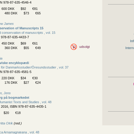
BN 978-87-635-4546-4
600 DKK
$92
€81
480 DKK
$73
€65
hew James
ervation of Manuscripts 15
 conservation of manuscripts , vol. 15
N 978-87-635-4433-7
Inf
450 DKK
$69
€61
udsolgt
360 DKK
$55
€49
Intern
ia
viske encyklopædi
 för Danmarksstudier/
Öresundsstudier , vol. 37
BN 978-87-635-4581-5
220 DKK
$34
€30
176 DKK
$27
€24
n, Jens
rg på bogmarkedet
umanist Texts and Studies , vol. 48
, 2016, ISBN 978-87-635-4435-1
$20
€18
itta Olrik
(red.)
eca Arnamagnæana , vol. 48