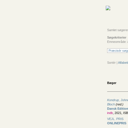
Samlet søgeresu
Søgekriterier
Emneområde:
Præcisér søg
Sortér |
Alfabeti
Bøger
Kondrup, John
Bloch
(red.)
Dansk Editions
indb
, 2021, IS
VEJL. PRIS
ONLINEPRIS