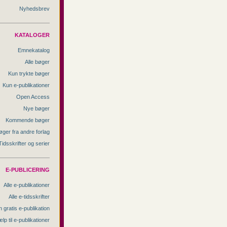
Nyhedsbrev
KATALOGER
Emnekatalog
Alle bøger
Kun trykte bøger
Kun e-publikationer
Open Access
Nye bøger
Kommende bøger
øger fra andre forlag
Tidsskrifter og serier
E-PUBLICERING
Alle e-publikationer
Alle e-tidsskrifter
 gratis e-publikation
lp til e-publikationer