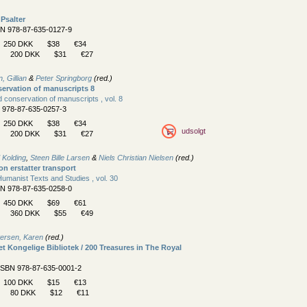
 Psalter
BN 978-87-635-0127-9
250 DKK
$38
€34
200 DKK
$31
€27
, Gillian
&
Peter Springborg
(red.)
ervation of manuscripts 8
 conservation of manuscripts , vol. 8
N 978-87-635-0257-3
250 DKK
$38
€34
udsolgt
200 DKK
$31
€27
 Kolding
,
Steen Bille Larsen
&
Niels Christian Nielsen
(red.)
 erstatter transport
umanist Texts and Studies , vol. 30
BN 978-87-635-0258-0
450 DKK
$69
€61
360 DKK
$55
€49
ersen, Karen
(red.)
et Kongelige Bibliotek / 200 Treasures in The Royal
 ISBN 978-87-635-0001-2
100 DKK
$15
€13
80 DKK
$12
€11