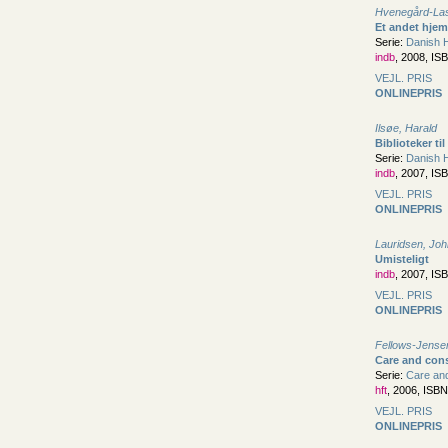
Hvenegård-Las
Et andet hjem
Serie:
Danish H
indb
, 2008, IS
VEJL. PRIS
ONLINEPRIS
Ilsøe, Harald
Biblioteker til
Serie:
Danish H
indb
, 2007, IS
VEJL. PRIS
ONLINEPRIS
Lauridsen, Joh
Umisteligt
indb
, 2007, IS
VEJL. PRIS
ONLINEPRIS
Fellows-Jensen
Care and cons
Serie:
Care and
hft
, 2006, ISB
VEJL. PRIS
ONLINEPRIS