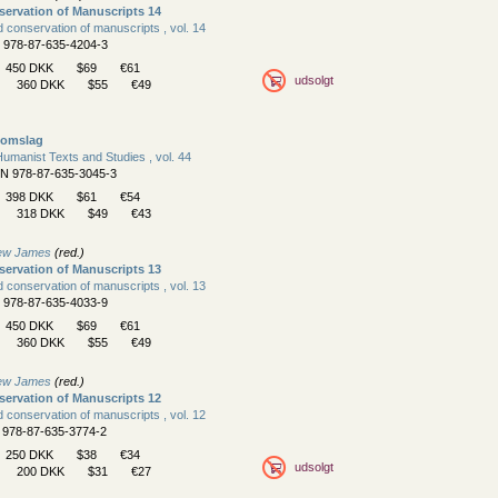
ervation of Manuscripts 14
 conservation of manuscripts , vol. 14
N 978-87-635-4204-3
450 DKK
$69
€61
udsolgt
360 DKK
$55
€49
gomslag
umanist Texts and Studies , vol. 44
BN 978-87-635-3045-3
398 DKK
$61
€54
318 DKK
$49
€43
hew James
(red.)
ervation of Manuscripts 13
 conservation of manuscripts , vol. 13
N 978-87-635-4033-9
450 DKK
$69
€61
360 DKK
$55
€49
hew James
(red.)
ervation of Manuscripts 12
 conservation of manuscripts , vol. 12
N 978-87-635-3774-2
250 DKK
$38
€34
udsolgt
200 DKK
$31
€27