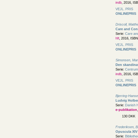
indb
, 2016, IS
VEJL. PRIS
ONLINEPRIS
Driscoll, Matt
Care and Cons
Serie:
Care and
hft
, 2016, ISB
VEJL. PRIS
ONLINEPRIS
Simonsen, Mar
Den skandina
Serie:
Centrum
indb
, 2016, IS
VEJL. PRIS
ONLINEPRIS
Bjerring-Hanse
Ludvig Holbe
Serie:
Danish H
e-publikation
130 DKK
Frederiksen, Br
Opuscula XIV
Serie:
Biblioth