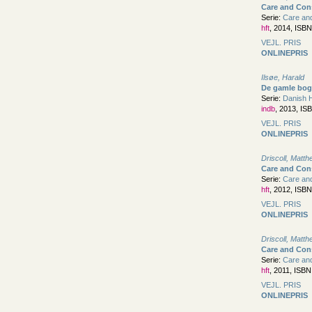
Care and Cons
Serie:
Care and
hft
, 2014, ISB
VEJL. PRIS
ONLINEPRIS
Ilsøe, Harald
De gamle bo
Serie:
Danish H
indb
, 2013, IS
VEJL. PRIS
ONLINEPRIS
Driscoll, Matt
Care and Cons
Serie:
Care and
hft
, 2012, ISB
VEJL. PRIS
ONLINEPRIS
Driscoll, Matt
Care and Cons
Serie:
Care and
hft
, 2011, ISB
VEJL. PRIS
ONLINEPRIS