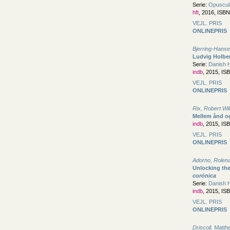
Serie:
Opuscula
hft
, 2016, ISB
VEJL. PRIS
ONLINEPRIS
Bjerring-Hanse
Ludvig Holbe
Serie:
Danish H
indb
, 2015, IS
VEJL. PRIS
ONLINEPRIS
Rix, Robert Wil
Mellem ånd o
indb
, 2015, IS
VEJL. PRIS
ONLINEPRIS
Adorno, Rolen
Unlocking th
corónica
Serie:
Danish H
indb
, 2015, IS
VEJL. PRIS
ONLINEPRIS
Driscoll, Matt