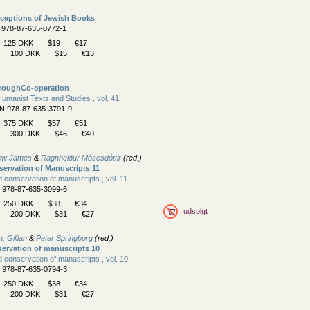
nceptions of Jewish Books
N 978-87-635-0772-1
125 DKK
$19
€17
100 DKK
$15
€13
hroughCo-operation
umanist Texts and Studies , vol. 41
BN 978-87-635-3791-9
375 DKK
$57
€51
300 DKK
$46
€40
hew James
&
Ragnheiður Mósesdóttir
(red.)
ervation of Manuscripts 11
 conservation of manuscripts , vol. 11
N 978-87-635-3099-6
250 DKK
$38
€34
udsolgt
200 DKK
$31
€27
, Gillian
&
Peter Springborg
(red.)
ervation of manuscripts 10
 conservation of manuscripts , vol. 10
N 978-87-635-0794-3
250 DKK
$38
€34
200 DKK
$31
€27