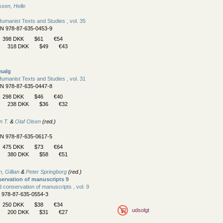
sen, Helle
umanist Texts and Studies , vol. 35
BN 978-87-635-0453-9
398 DKK
$61
€54
318 DKK
$49
€43
 salg
umanist Texts and Studies , vol. 31
BN 978-87-635-0447-8
298 DKK
$46
€40
238 DKK
$36
€32
n T.
&
Olaf Olsen
(red.)
BN 978-87-635-0617-5
475 DKK
$73
€64
380 DKK
$58
€51
, Gillian
&
Peter Springborg
(red.)
ervation of manuscripts 9
 conservation of manuscripts , vol. 9
N 978-87-635-0554-3
250 DKK
$38
€34
udsolgt
200 DKK
$31
€27