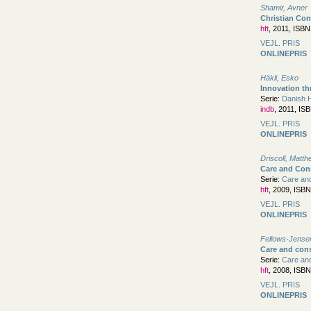
Shamir, Avner
Christian Co
hft
, 2011, ISB
VEJL. PRIS
ONLINEPRIS
Häkli, Esko
Innovation t
Serie:
Danish H
indb
, 2011, IS
VEJL. PRIS
ONLINEPRIS
Driscoll, Matt
Care and Cons
Serie:
Care and
hft
, 2009, ISB
VEJL. PRIS
ONLINEPRIS
Fellows-Jensen
Care and cons
Serie:
Care and
hft
, 2008, ISB
VEJL. PRIS
ONLINEPRIS