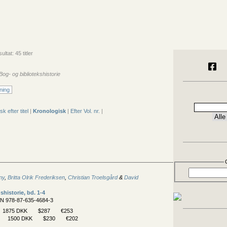
ltat: 45 titler
Bog- og bibliotekshistorie
ning
sk efter titel
|
Kronologisk
|
Efter Vol. nr.
|
ny
,
Britta Olrik Frederiksen
,
Christian Troelsgård
&
David
­historie, bd. 1-4
BN 978-87-635-4684-3
1875 DKK
$287
€253
1500 DKK
$230
€202