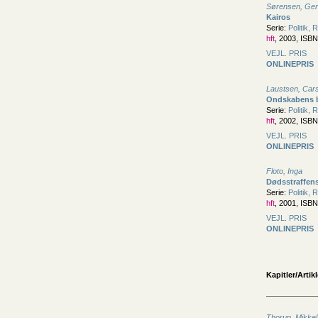
Sørensen, Ger
Kairos
Serie:
Politik, 
hft
, 2003, ISB
VEJL. PRIS
ONLINEPRIS
Laustsen, Car
Ondskabens b
Serie:
Politik, 
hft
, 2002, ISB
VEJL. PRIS
ONLINEPRIS
Floto, Inga
Dødsstraffens
Serie:
Politik, 
hft
, 2001, ISB
VEJL. PRIS
ONLINEPRIS
Kapitler/Artikl
Thorup, Mikkel