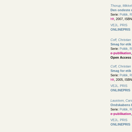
Thorup, Mikkel
Den ondeste m
Serie:
Politik, 
hft
, 2007, ISB
VEJL. PRIS
ONLINEPRIS
Coff, Christian
Smag for etik
Serie:
Politik, 
e-publikation
Open Access
Coff, Christian
Smag for etik
Serie:
Politik, 
hft
, 2005, ISB
VEJL. PRIS
ONLINEPRIS
Laustsen, Car
Ondskabens b
Serie:
Politik, 
e-publikation
VEJL. PRIS
ONLINEPRIS