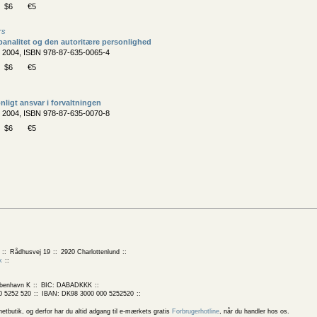
$6
€5
rs
analitet og den autoritære personlighed
, 2004, ISBN 978-87-635-0065-4
$6
€5
nligt ansvar i forvaltningen
, 2004, ISBN 978-87-635-0070-8
$6
€5
Rådhusvej 19
2920 Charlottenlund
k
benhavn K
BIC: DABADKKK
0 5252 520
IBAN: DK98 3000 000 5252520
butik, og derfor har du altid adgang til e-mærkets gratis
Forbrugerhotline
, når du handler hos os.