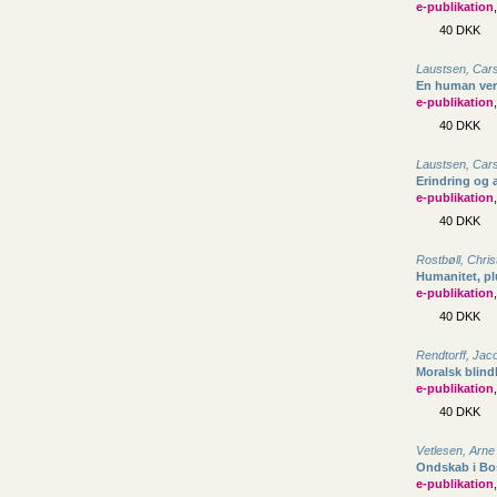
e-publikation
40 DKK
Laustsen, Car
En human ve
e-publikation
40 DKK
Laustsen, Car
Erindring og 
e-publikation
40 DKK
Rostbøll, Chris
Humanitet, plu
e-publikation
40 DKK
Rendtorff, Jac
Moralsk blind
e-publikation
40 DKK
Vetlesen, Arne
Ondskab i Bo
e-publikation