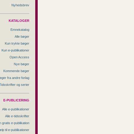
Nyhedsbrev
KATALOGER
Emnekatalog
Alle bøger
Kun trykte bøger
Kun e-publikationer
Open Access
Nye bøger
Kommende bøger
øger fra andre forlag
Tidsskrifter og serier
E-PUBLICERING
Alle e-publikationer
Alle e-tidsskrifter
 gratis e-publikation
lp til e-publikationer