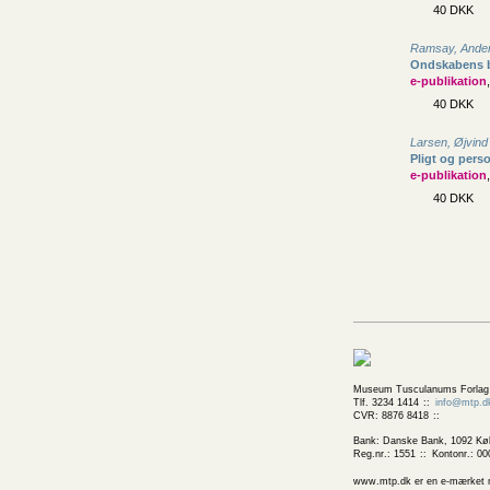
40 DKK
Ramsay, Ande
Ondskabens b
e-publikation
40 DKK
Larsen, Øjvind
Pligt og perso
e-publikation
40 DKK
Museum Tusculanums Forlag
Tlf. 3234 1414
info@mtp.d
CVR: 8876 8418
Bank: Danske Bank, 1092 Kø
Reg.nr.: 1551
Kontonr.: 00
www.mtp.dk er en e-mærket net