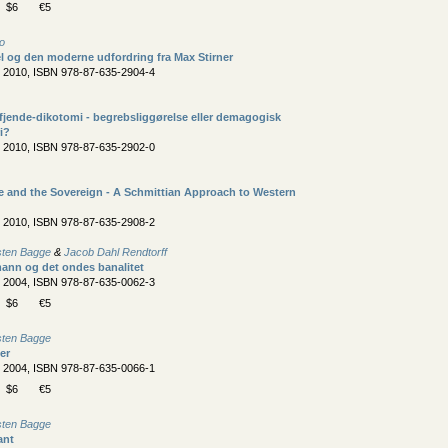
$6
€5
o
l og den moderne udfordring fra Max Stirner
, 2010, ISBN 978-87-635-2904-4
fjende-dikotomi - begrebsliggørelse eller demagogisk
i?
, 2010, ISBN 978-87-635-2902-0
e and the Sovereign - A Schmittian Approach to Western
, 2010, ISBN 978-87-635-2908-2
sten Bagge
&
Jacob Dahl Rendtorff
ann og det ondes banalitet
, 2004, ISBN 978-87-635-0062-3
$6
€5
sten Bagge
er
, 2004, ISBN 978-87-635-0066-1
$6
€5
sten Bagge
ant