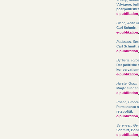
'Afvigere, bal
postpolitisk
e-publikation
Olsen, Anne-M
Carl Schmitt 
e-publikation
Pedersen, Sør
Carl Schmitt s
e-publikation
Dyrberg, Torb
Det politiske
konservatism
e-publikation
Harste, Gorm
Magtdelingens
e-publikation
Rosén, Freder
Permanente nø
retspolitik
e-publikation
Sørensen, Ger
Schmitt, Bobb
e-publikation