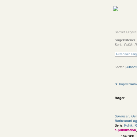
Samlet søgeresu
Søgekriterier
Serie:
Politik,
Præcisér søg
Sortér |
Alfabeti
▼ Kapitler/Arti
Bøger
Sørensen, Ger
Berlusconi o
Serie:
Politik, 
e-publikation
159 DKK