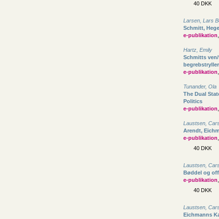
40 DKK
Larsen, Lars B
Schmitt, Hege
e-publikation
Hartz, Emily
Schmitts ven/
begrebstryller
e-publikation
Tunander, Ola
The Dual Stat
Politics
e-publikation
Laustsen, Car
Arendt, Eichm
e-publikation
40 DKK
Laustsen, Car
Bøddel og off
e-publikation
40 DKK
Laustsen, Car
Eichmanns K