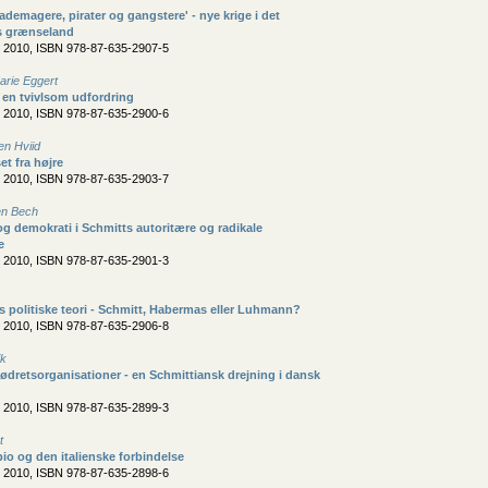
lademagere, pirater og gangstere' - nye krige i det
es grænseland
, 2010, ISBN 978-87-635-2907-5
arie Eggert
- en tvivlsom udfordring
, 2010, ISBN 978-87-635-2900-6
en Hviid
et fra højre
, 2010, ISBN 978-87-635-2903-7
en Bech
 og demokrati i Schmitts autoritære og radikale
e
, 2010, ISBN 978-87-635-2901-3
 politiske teori - Schmitt, Habermas eller Luhmann?
, 2010, ISBN 978-87-635-2906-8
ik
dretsorganisationer - en Schmittiansk drejning i dansk
, 2010, ISBN 978-87-635-2899-3
t
io og den italienske forbindelse
, 2010, ISBN 978-87-635-2898-6