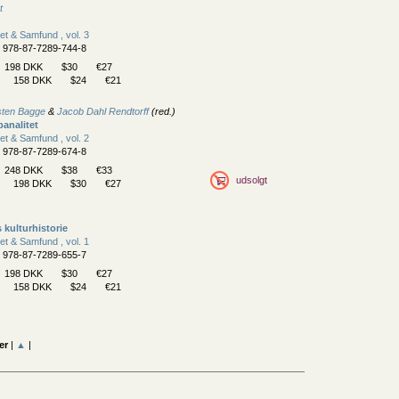
t
Ret & Samfund , vol. 3
N 978-87-7289-744-8
198 DKK
$30
€27
158 DKK
$24
€21
sten Bagge
&
Jacob Dahl Rendtorff
(red.)
analitet
Ret & Samfund , vol. 2
N 978-87-7289-674-8
248 DKK
$38
€33
udsolgt
198 DKK
$30
€27
 kulturhistorie
Ret & Samfund , vol. 1
N 978-87-7289-655-7
198 DKK
$30
€27
158 DKK
$24
€21
er
|
▲
|