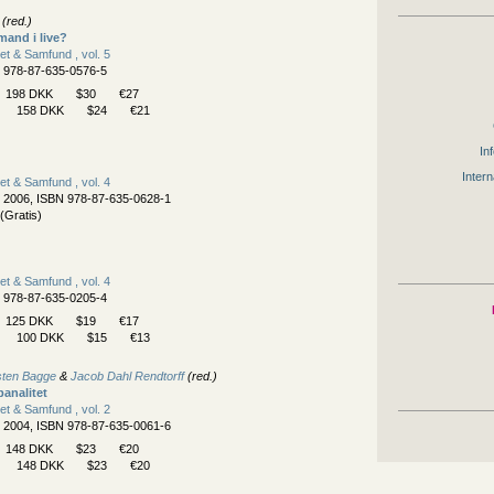
(red.)
and i live?
Ret & Samfund , vol. 5
N 978-87-635-0576-5
198 DKK
$30
€27
158 DKK
$24
€21
Inf
Intern
Ret & Samfund , vol. 4
, 2006, ISBN 978-87-635-0628-1
(Gratis)
Ret & Samfund , vol. 4
N 978-87-635-0205-4
125 DKK
$19
€17
100 DKK
$15
€13
sten Bagge
&
Jacob Dahl Rendtorff
(red.)
analitet
Ret & Samfund , vol. 2
, 2004, ISBN 978-87-635-0061-6
148 DKK
$23
€20
148 DKK
$23
€20