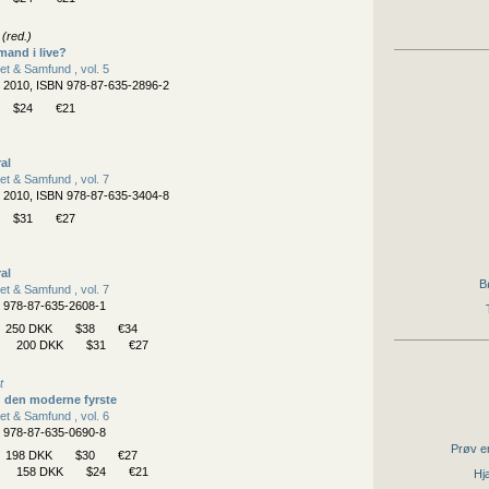
(red.)
and i live?
Ret & Samfund , vol. 5
, 2010, ISBN 978-87-635-2896-2
$24
€21
al
Ret & Samfund , vol. 7
, 2010, ISBN 978-87-635-3404-8
$31
€27
al
B
Ret & Samfund , vol. 7
N 978-87-635-2608-1
250 DKK
$38
€34
200 DKK
$31
€27
t
g den moderne fyrste
Ret & Samfund , vol. 6
N 978-87-635-0690-8
Prøv en
198 DKK
$30
€27
158 DKK
$24
€21
Hjæ