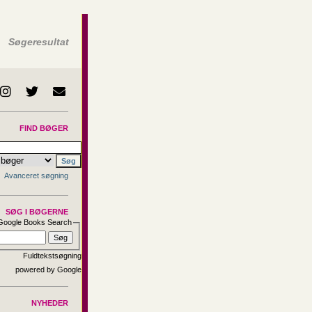
Søgeresultat
FIND BØGER
Avanceret søgning
SØG I BØGERNE
Google Books Search
Fuldtekstsøgning
NYHEDER