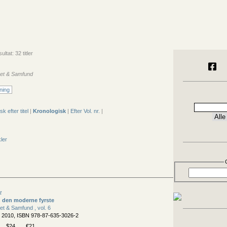
ltat: 32 titler
 Ret & Samfund
ning
sk efter titel
|
Kronologisk
|
Efter Vol. nr.
|
kler
t
g den moderne fyrste
Ret & Samfund , vol. 6
, 2010, ISBN 978-87-635-3026-2
$24
€21