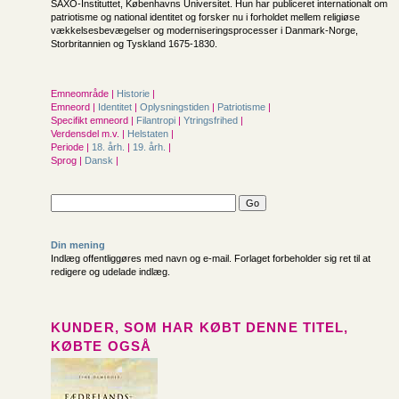
SAXO-Instituttet, Københavns Universitet. Hun har publiceret internationalt om
patriotisme og national identitet og forsker nu i forholdet mellem religiøse
vækkelsesbevægelser og moderniseringsprocesser i Danmark-Norge,
Storbritannien og Tyskland 1675-1830.
Emneområde |
Historie
|
Emneord |
Identitet
|
Oplysningstiden
|
Patriotisme
|
Specifikt emneord |
Filantropi
|
Ytringsfrihed
|
Verdensdel m.v. |
Helstaten
|
Periode |
18. årh.
|
19. årh.
|
Sprog |
Dansk
|
Din mening
Indlæg offentliggøres med navn og e-mail. Forlaget forbeholder sig ret til at
redigere og udelade indlæg.
KUNDER, SOM HAR KØBT DENNE TITEL,
KØBTE OGSÅ