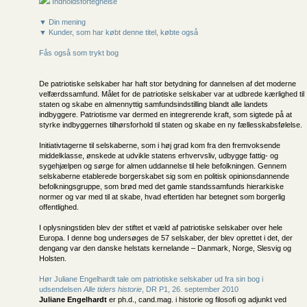
Indholdsfortegnelse
▼ Din mening
▼ Kunder, som har købt denne titel, købte også
Fås også som trykt bog
De patriotiske selskaber har haft stor betydning for dannelsen af det moderne
velfærdssamfund. Målet for de patriotiske selskaber var at udbrede kærlighed til
staten og skabe en almennyttig samfundsindstilling blandt alle landets
indbyggere. Patriotisme var dermed en integrerende kraft, som sigtede på at
styrke indbyggernes tilhørsforhold til staten og skabe en ny fællesskabsfølelse.
Initiativtagerne til selskaberne, som i høj grad kom fra den fremvoksende
middelklasse, ønskede at udvikle statens erhvervsliv, udbygge fattig- og
sygehjælpen og sørge for almen uddannelse til hele befolkningen. Gennem
selskaberne etablerede borgerskabet sig som en politisk opinionsdannende
befolkningsgruppe, som brød med det gamle standssamfunds hierarkiske
normer og var med til at skabe, hvad eftertiden har betegnet som borgerlig
offentlighed.
I oplysningstiden blev der stiftet et væld af patriotiske selskaber over hele
Europa. I denne bog undersøges de 57 selskaber, der blev oprettet i det, der
dengang var den danske helstats kernelande – Danmark, Norge, Slesvig og
Holsten.
Hør Juliane Engelhardt tale om patriotiske selskaber ud fra sin bog i
udsendelsen
Alle tiders historie
, DR P1, 26. september 2010
Juliane Engelhardt
er ph.d., cand.mag. i historie og filosofi og adjunkt ved