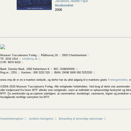
Jacobsen, Anette Faye
Husbondret
2008
Museum Tusculanums Forlag
Rådhusvej 19
2920 Charlottenlund
Tlf. 3234 1414
info@mtp.dk
CVR: 8876 8418
Bank: Danske Bank, 1092 København K
BIC: DABADKKK
Reg.nr.: 1551
Kontonr.: 000 5252 520
IBAN: DK98 3000 000 5252520
www.mtp.dk er en e-mærket netbutik, og derfor har du altid adgang til e-mærkets gratis
Forbrugerhotline
, 
©2004–2020 Museum Tusculanums Forlag. Alle rettigheder forbeholdes. Ved brug af dette site anerkender og
eller tredjemand fra hvem MTF afleder sine rettigheder, samt at indholdet er ophavsretligt beskyttet og ik
MTF. Du anerkender og accepterer yderligere, at varemærker, kendetegn, varenavne, logoer og produkter v
forudgående skriftligt samtykke fra MTF.
Handelsbetingelser
Juridiske betingelser
Behandling af personlige oplysninger