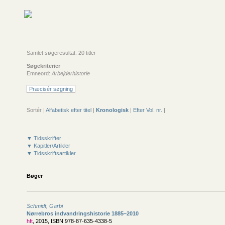
Samlet søgeresultat: 20 titler
Søgekriterier
Emneord:
Arbejderhistorie
Præcisér søgning
Sortér |
Alfabetisk efter titel
|
Kronologisk
|
Efter Vol. nr.
|
▼ Tidsskrifter
▼ Kapitler/Artikler
▼ Tidsskriftsartikler
Bøger
Schmidt, Garbi
Nørrebros indvandringshistorie 1885–2010
hft
, 2015, ISBN 978-87-635-4338-5