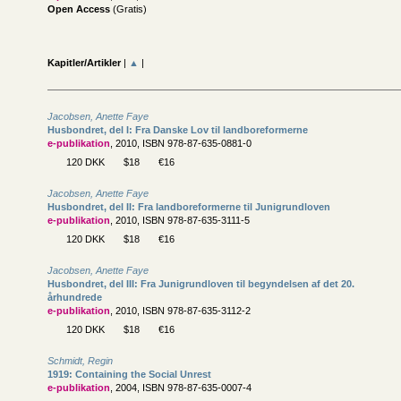
Open Access
(Gratis)
Kapitler/Artikler
|
▲
|
Jacobsen, Anette Faye
Husbondret, del I: Fra Danske Lov til landboreformerne
e-publikation
, 2010, ISBN 978-87-635-0881-0
120 DKK
$18
€16
Jacobsen, Anette Faye
Husbondret, del II: Fra landboreformerne til Junigrundloven
e-publikation
, 2010, ISBN 978-87-635-3111-5
120 DKK
$18
€16
Jacobsen, Anette Faye
Husbondret, del III: Fra Junigrundloven til begyndelsen af det 20.
århundrede
e-publikation
, 2010, ISBN 978-87-635-3112-2
120 DKK
$18
€16
Schmidt, Regin
1919: Containing the Social Unrest
e-publikation
, 2004, ISBN 978-87-635-0007-4