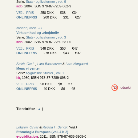
Serie:
Stats- og livsformer , vol. 6
indb
, 2004, ISBN 978-87-7289-862-9
VEJL. PRIS
250 DKK
$38
€34
ONLINEPRIS
200 DKK
$31
€27
Nielsen, Niels Jul
Virksomhed og arbejderliv
Serie:
Stats- og livsformer , vol. 3
indb
, 2002, ISBN 978-87-7289-681-6
VEJL. PRIS
348 DKK
$53
€47
ONLINEPRIS
278 DKK
$43
€37
Smith, Ole L.
,
Lars Bærentzen
&
Lars Nørgaard
Mens vi venter
Serie:
Nygræske Studier , vol. 1
hft
, 1980, ISBN 978-87-7289-098-2
VEJL. PRIS
50 DKK
$8
€7
udsolgt
ONLINEPRIS
40 DKK
$6
€5
Tidsskrifter
|
▲
|
Löfgren, Orvar
&
Regina F. Bendix
(red.)
Ethnologia Europaea (vol. 41: 2)
e-publikation
, 2011, ISBN 978-87-635-3905-0