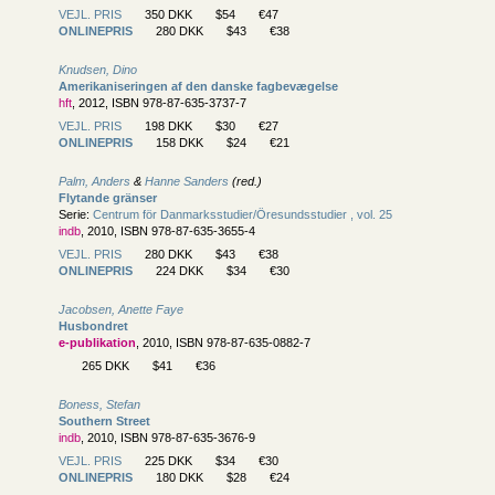
VEJL. PRIS
350 DKK
$54
€47
ONLINEPRIS
280 DKK
$43
€38
Knudsen, Dino
Amerikaniseringen af den danske fagbevægelse
hft
, 2012, ISBN 978-87-635-3737-7
VEJL. PRIS
198 DKK
$30
€27
ONLINEPRIS
158 DKK
$24
€21
Palm, Anders
&
Hanne Sanders
(red.)
Flytande gränser
Serie:
Centrum för Danmarksstudier/
Öresundsstudier , vol. 25
indb
, 2010, ISBN 978-87-635-3655-4
VEJL. PRIS
280 DKK
$43
€38
ONLINEPRIS
224 DKK
$34
€30
Jacobsen, Anette Faye
Husbondret
e-publikation
, 2010, ISBN 978-87-635-0882-7
265 DKK
$41
€36
Boness, Stefan
Southern Street
indb
, 2010, ISBN 978-87-635-3676-9
VEJL. PRIS
225 DKK
$34
€30
ONLINEPRIS
180 DKK
$28
€24