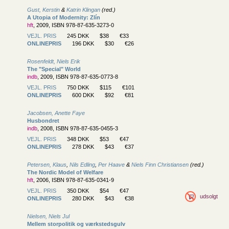
Gust, Kerstin
&
Katrin Klingan
(red.)
A Utopia of Modernity: Zlín
hft
, 2009, ISBN 978-87-635-3273-0
VEJL. PRIS
245 DKK
$38
€33
ONLINEPRIS
196 DKK
$30
€26
Rosenfeldt, Niels Erik
The "Special" World
indb
, 2009, ISBN 978-87-635-0773-8
VEJL. PRIS
750 DKK
$115
€101
ONLINEPRIS
600 DKK
$92
€81
Jacobsen, Anette Faye
Husbondret
indb
, 2008, ISBN 978-87-635-0455-3
VEJL. PRIS
348 DKK
$53
€47
ONLINEPRIS
278 DKK
$43
€37
Petersen, Klaus
,
Nils Edling
,
Per Haave
&
Niels Finn Christiansen
(red.)
The Nordic Model of Welfare
hft
, 2006, ISBN 978-87-635-0341-9
VEJL. PRIS
350 DKK
$54
€47
udsolgt
ONLINEPRIS
280 DKK
$43
€38
Nielsen, Niels Jul
Mellem storpolitik og værkstedsgulv