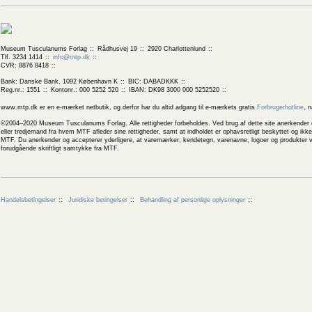
Museum Tusculanums Forlag
Rådhusvej 19
2920 Charlottenlund
Tlf. 3234 1414
info@mtp.dk
CVR: 8876 8418
Bank: Danske Bank, 1092 København K
BIC: DABADKKK
Reg.nr.: 1551
Kontonr.: 000 5252 520
IBAN: DK98 3000 000 5252520
www.mtp.dk er en e-mærket netbutik, og derfor har du altid adgang til e-mærkets gratis
Forbrugerhotline
, 
©2004–2020 Museum Tusculanums Forlag. Alle rettigheder forbeholdes. Ved brug af dette site anerkender og
eller tredjemand fra hvem MTF afleder sine rettigheder, samt at indholdet er ophavsretligt beskyttet og ik
MTF. Du anerkender og accepterer yderligere, at varemærker, kendetegn, varenavne, logoer og produkter v
forudgående skriftligt samtykke fra MTF.
Handelsbetingelser
Juridiske betingelser
Behandling af personlige oplysninger