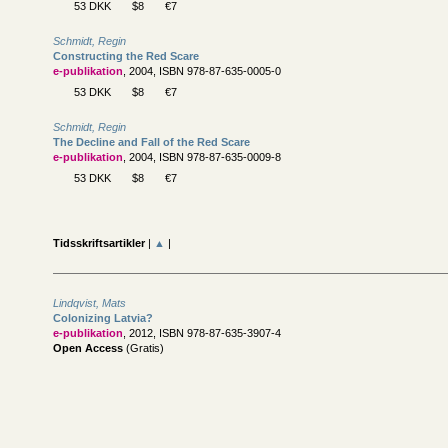
53 DKK
$8
€7
Schmidt, Regin
Constructing the Red Scare
e-publikation
, 2004, ISBN 978-87-635-0005-0
53 DKK
$8
€7
Schmidt, Regin
The Decline and Fall of the Red Scare
e-publikation
, 2004, ISBN 978-87-635-0009-8
53 DKK
$8
€7
Tidsskriftsartikler
|
▲
|
Lindqvist, Mats
Colonizing Latvia?
e-publikation
, 2012, ISBN 978-87-635-3907-4
Open Access
(Gratis)