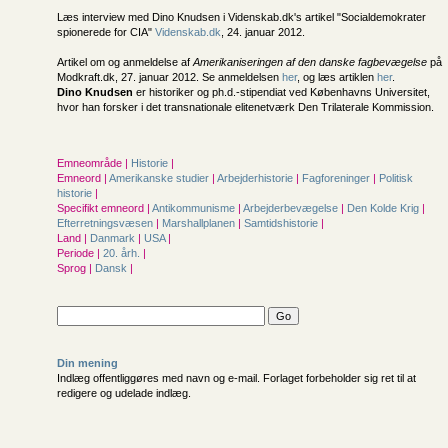
Læs interview med Dino Knudsen i Videnskab.dk's artikel "Socialdemokrater
spionerede for CIA"
Videnskab.dk
, 24. januar 2012.
Artikel om og anmeldelse af
Amerikaniseringen af den danske fagbevægelse
på
Modkraft.dk, 27. januar 2012. Se anmeldelsen
her
, og læs artiklen
her
.
Dino Knudsen
er historiker og ph.d.-stipendiat ved Københavns Universitet,
hvor han forsker i det transnationale elitenetværk Den Trilaterale Kommission.
Emneområde |
Historie
|
Emneord |
Amerikanske studier
|
Arbejderhistorie
|
Fagforeninger
|
Politisk
historie
|
Specifikt emneord |
Antikommunisme
|
Arbejderbevægelse
|
Den Kolde Krig
|
Efterretningsvæsen
|
Marshallplanen
|
Samtidshistorie
|
Land |
Danmark
|
USA
|
Periode |
20. årh.
|
Sprog |
Dansk
|
Din mening
Indlæg offentliggøres med navn og e-mail. Forlaget forbeholder sig ret til at
redigere og udelade indlæg.