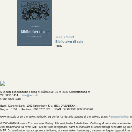
Ilsøe, Harald
Biblioteker til salg
2007
Museum Tusculanums Forlag
Rådhusvej 19
2920 Charlottenlund
Tlf. 3234 1414
info@mtp.dk
CVR: 8876 8418
Bank: Danske Bank, 1092 København K
BIC: DABADKKK
Reg.nr.: 1551
Kontonr.: 000 5252 520
IBAN: DK98 3000 000 5252520
www.mtp.dk er en e-mærket netbutik, og derfor har du altid adgang til e-mærkets gratis
Forbrugerhotline
, 
©2004–2020 Museum Tusculanums Forlag. Alle rettigheder forbeholdes. Ved brug af dette site anerkender og
eller tredjemand fra hvem MTF afleder sine rettigheder, samt at indholdet er ophavsretligt beskyttet og ik
MTF. Du anerkender og accepterer yderligere, at varemærker, kendetegn, varenavne, logoer og produkter v