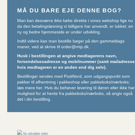
MÅ DU BARE EJE DENNE BOG?
Man kan desværre ikke købe direkte i vores webshop lige nu
da den betalingsløsning vi tidligere har anvendt, er lukket; en
ny og bedre hjemmeside er under udvikling.
Indtil videre kan man bestille bøger på den gammeldags
maner, ved at skrive til
order@mtp.dk
.
Husk i bestillingen at angive modtagerens navn,
forsendelsesadresse og mobilnummer (samt mailadresse
hvis modtageren er en anden end dig selv).
Bestillinger sendes med PostNord, som udgangspunkt som
pakker til afhentning i pakkeshop eller pakkeboks/nærboks;
læs mere her
. Hvis du behøver levering til døren eller ikke har
mulighed for at hente fra pakkeboks/nærboks, så angiv også
det i din bestilling.
Se udvalgte sider