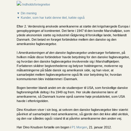
Indholdsfortegnelse
▼ Din mening
▼ Kunder, som har købt denne titel, købte også
Efter 2. Verdenskrig ønskede amerikanerne at støtte det krigshærgede Europa i
genopbygningen af kontinentet. Det førte i 1947 til den kendte Marshallplan, som
ydede økonomisk støtte og industriel rådgivning til forskellige lande, heriblandt
Danmark. Det betød en forøget forbindelse mellem den danske og den
amerikanske fagbevægelse.
I
Amerikaniseringen af den danske fagbevægelse
undersøger forfatteren, på
hvilken måde disse forbindelser havde betydning for den danske fagbevægelse,
og hvordan den danske fagbevægelse involverede sig i Marshallhjælpen.
Forfatteren skildrer begivenhederne og belyser holdningerne, motiverne og
målsætningerne på både dansk og amerikansk side, og han viser, at
samarbejdet mellem fagbevægelserne også fik stor betydning for, hvordan
kommunismen blev inddæmmet i Danmark.
Bogen beretter blandt andet om de studierejser til USA, som forskellige danske
fagforeningsfolk deltog i fra 1949 og frem. Her skulle danskerne lære af
amerikanerne, så Danmark kunne opnå samme høje produktivitet, som USA
havde i efterkrigstiden.
Dino Knudsen viser i sin bog, at selvom den danske fagbevægelse blev stærkt
påvirket af samarbejdet med amerikanerne, så gjorde den det ikke altid ukritisk,
og den var således også i stand til at påvirke amerikanerne den anden vej.
Hør Dino Knudsen fortælle om bogen i
P1 Morgen
, 21. januar 2012.