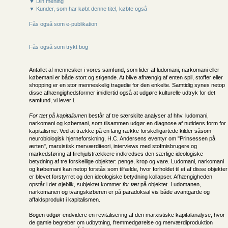
▼ Din mening
▼ Kunder, som har købt denne titel, købte også
Fås også som e-publikation
Fås også som trykt bog
Antallet af mennesker i vores samfund, som lider af ludomani, narkomani eller
købemani er både stort og stigende. At blive afhængig af enten spil, stoffer eller
shopping er en stor menneskelig tragedie for den enkelte. Samtidig synes netop
disse afhængighedsformer imidlertid også at udgøre kulturelle udtryk for det
samfund, vi lever i.
For tæt på kapitalismen
består af tre særskilte analyser af hhv. ludomani,
narkomani og købemani, som tilsammen udgør en diagnose af nutidens form for
kapitalisme. Ved at trække på en lang række forskelligartede kilder såsom
neurobiologisk hjerneforskning, H.C. Andersens eventyr om "Prinsessen på
ærten", marxistisk merværditeori, interviews med stofmisbrugere og
markedsføring af firehjulstrækkere indkredses den særlige ideologiske
betydning af tre forskellige objekter: penge, krop og vare. Ludomani, narkomani
og købemani kan netop forstås som tilfælde, hvor forholdet til et af disse objekter
er blevet forstyrret og den ideologiske betydning kollapser. Afhængigheden
opstår i det øjeblik, subjektet kommer
for tæt
på objektet. Ludomanen,
narkomanen og tvangskøberen er på paradoksal vis både avantgarde og
affaldsprodukt i kapitalismen.
Bogen udgør endvidere en revitalisering af den marxistiske kapitalanalyse, hvor
de gamle begreber om udbytning, fremmedgørelse og merværdiproduktion