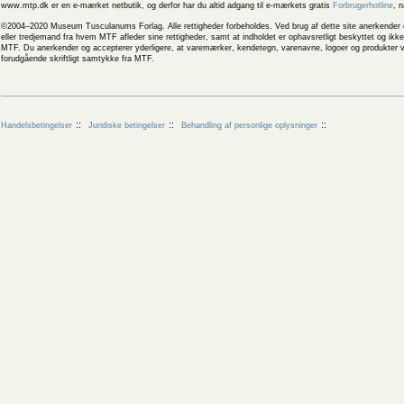
www.mtp.dk er en e-mærket netbutik, og derfor har du altid adgang til e-mærkets gratis
Forbrugerhotline
, 
©2004–2020 Museum Tusculanums Forlag. Alle rettigheder forbeholdes. Ved brug af dette site anerkender og
eller tredjemand fra hvem MTF afleder sine rettigheder, samt at indholdet er ophavsretligt beskyttet og ik
MTF. Du anerkender og accepterer yderligere, at varemærker, kendetegn, varenavne, logoer og produkter v
forudgående skriftligt samtykke fra MTF.
Handelsbetingelser
Juridiske betingelser
Behandling af personlige oplysninger