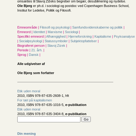
omsættes til Slavoj Žižeks begreber om begær, desublimering og nydelse.
Ole Bjerg
er ph.d. i sociologi og postdoc ved Copenhagen Business School,
Institut for Ledelse, Politik og Filosofi.
Emneområde |
Filosofi og psykologi
|
Samfunds­videnskaberne og politik
|
Emneord |
Identitet
|
Marxisme
|
Sociologi
|
Specifikt emneord |
Afhængighed
|
Hjerneforskning
|
Kapitalisme
|
Psykoanalyse
|
Socialpsykologi
|
Statussymboler
|
Subjektopfattelser
|
Biograferet person |
Slavoj Zizek
|
Periode |
21. årh.
|
Sprog |
Dansk
|
Alle udgivelser af
Ole Bjerg som forfatter
Etik uden moral
2010, ISBN 978-87-635-2608-1, hft
For tæt på kapitalismen
2010, ISBN 978-87-635-1016-5,
e-publikation
Etik uden moral
2010, ISBN 978-87-635-3404-8,
e-publikation
Din mening