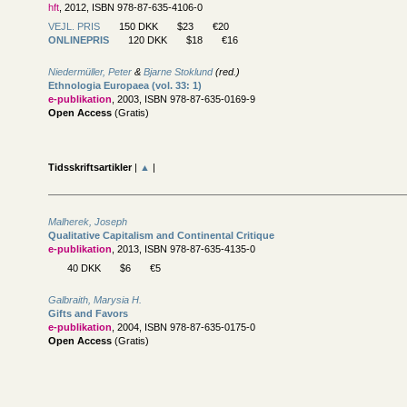
hft
, 2012, ISBN 978-87-635-4106-0
VEJL. PRIS
150 DKK
$23
€20
ONLINEPRIS
120 DKK
$18
€16
Niedermüller, Peter
&
Bjarne Stoklund
(red.)
Ethnologia Europaea (vol. 33: 1)
e-publikation
, 2003, ISBN 978-87-635-0169-9
Open Access
(Gratis)
Tidsskriftsartikler
|
▲
|
Malherek, Joseph
Qualitative Capitalism and Continental Critique
e-publikation
, 2013, ISBN 978-87-635-4135-0
40 DKK
$6
€5
Galbraith, Marysia H.
Gifts and Favors
e-publikation
, 2004, ISBN 978-87-635-0175-0
Open Access
(Gratis)