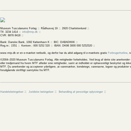
Museum Tusculanums Forlag
Rådhusvej 19
2920 Charlottenlund
Tlf. 3234 1414
info@mtp.dk
CVR: 8876 8418
Bank: Danske Bank, 1092 København K
BIC: DABADKKK
Reg.nr.: 1551
Kontonr.: 000 5252 520
IBAN: DK98 3000 000 5252520
www.mtp.dk er en e-mærket netbutik, og derfor har du altid adgang til e-mærkets gratis
Forbrugerhotline
, 
©2004–2020 Museum Tusculanums Forlag. Alle rettigheder forbeholdes. Ved brug af dette site anerkender og
eller tredjemand fra hvem MTF afleder sine rettigheder, samt at indholdet er ophavsretligt beskyttet og ik
MTF. Du anerkender og accepterer yderligere, at varemærker, kendetegn, varenavne, logoer og produkter v
forudgående skriftligt samtykke fra MTF.
Handelsbetingelser
Juridiske betingelser
Behandling af personlige oplysninger