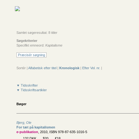
Samlet søgeresultat: 8 titler
Søgekriterier
Specifikt emneord:
Kapitalisme
Præcisér søgning
Sortér |
Alfabetisk efter titel
|
Kronologisk
|
Efter Vol. nr.
|
▼ Tidsskrifter
▼ Tidsskriftsartikler
Bøger
Bjerg, Ole
For tæt på kapitalismen
e-publikation
, 2010, ISBN 978-87-635-1016-5
132 DKK
$20
€18