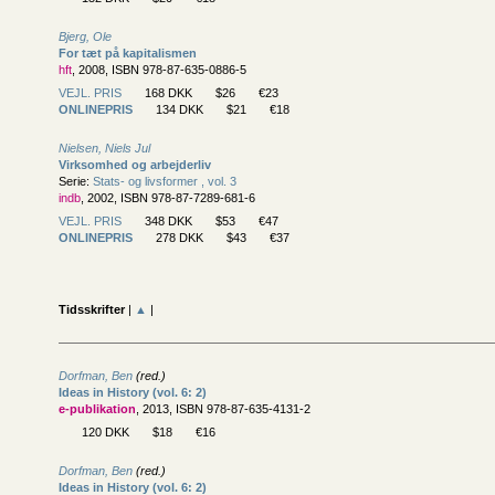
Bjerg, Ole
For tæt på kapitalismen
hft
, 2008, ISBN 978-87-635-0886-5
VEJL. PRIS
168 DKK
$26
€23
ONLINEPRIS
134 DKK
$21
€18
Nielsen, Niels Jul
Virksomhed og arbejderliv
Serie:
Stats- og livsformer , vol. 3
indb
, 2002, ISBN 978-87-7289-681-6
VEJL. PRIS
348 DKK
$53
€47
ONLINEPRIS
278 DKK
$43
€37
Tidsskrifter
|
▲
|
Dorfman, Ben
(red.)
Ideas in History (vol. 6: 2)
e-publikation
, 2013, ISBN 978-87-635-4131-2
120 DKK
$18
€16
Dorfman, Ben
(red.)
Ideas in History (vol. 6: 2)