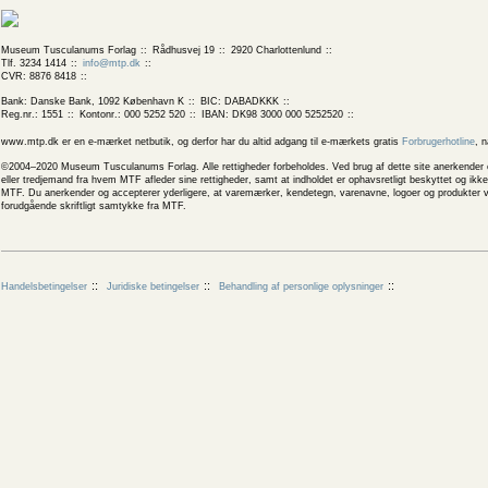
Museum Tusculanums Forlag
Rådhusvej 19
2920 Charlottenlund
Tlf. 3234 1414
info@mtp.dk
CVR: 8876 8418
Bank: Danske Bank, 1092 København K
BIC: DABADKKK
Reg.nr.: 1551
Kontonr.: 000 5252 520
IBAN: DK98 3000 000 5252520
www.mtp.dk er en e-mærket netbutik, og derfor har du altid adgang til e-mærkets gratis
Forbrugerhotline
, 
©2004–2020 Museum Tusculanums Forlag. Alle rettigheder forbeholdes. Ved brug af dette site anerkender og
eller tredjemand fra hvem MTF afleder sine rettigheder, samt at indholdet er ophavsretligt beskyttet og ik
MTF. Du anerkender og accepterer yderligere, at varemærker, kendetegn, varenavne, logoer og produkter v
forudgående skriftligt samtykke fra MTF.
Handelsbetingelser
Juridiske betingelser
Behandling af personlige oplysninger