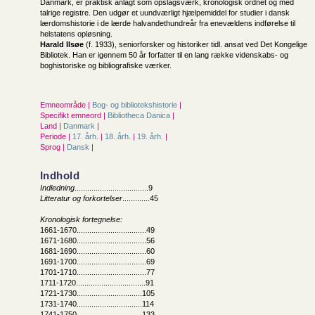
Danmark, er praktisk anlagt som opslagsværk, kronologisk ordnet og med
talrige registre. Den udgør et uundværligt hjælpemiddel for studier i dansk
lærdomshistorie i de lærde halvandethundreår fra enevældens indførelse til
helstatens opløsning.
Harald Ilsøe
(f. 1933), seniorforsker og historiker tidl. ansat ved Det Kongelige
Bibliotek. Han er igennem 50 år forfatter til en lang række videnskabs- og
boghistoriske og bibliografiske værker.
Emneområde |
Bog- og bibliotekshistorie
|
Specifikt emneord |
Bibliotheca Danica
|
Land |
Danmark
|
Periode |
17. årh.
|
18. årh.
|
19. årh.
|
Sprog |
Dansk
|
Indhold
Indledning
...................................9
Litteratur og forkortelser
.............45
Kronologisk fortegnelse:
1661-1670.................................49
1671-1680.................................56
1681-1690.................................60
1691-1700.................................69
1701-1710.................................77
1711-1720.................................91
1721-1730...............................105
1731-1740...............................114
1741-1750...............................133