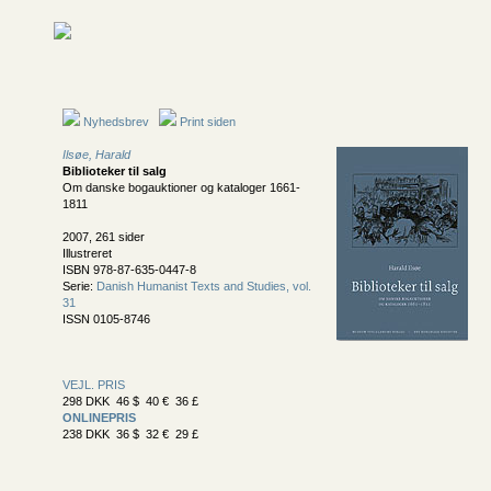
Nyhedsbrev
Print siden
Ilsøe, Harald
Biblioteker til salg
Om danske bogauktioner og kataloger 1661-
1811
2007, 261 sider
Illustreret
ISBN 978-87-635-0447-8
Serie:
Danish Humanist Texts and Studies, vol.
31
ISSN 0105-8746
VEJL. PRIS
298 DKK 46 $ 40 € 36 £
ONLINEPRIS
238 DKK 36 $ 32 € 29 £