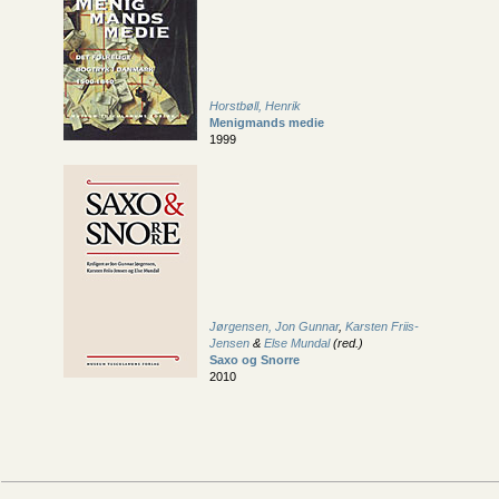
Horstbøll, Henrik
Menigmands medie
1999
Jørgensen, Jon Gunnar
,
Karsten Friis-
Jensen
&
Else Mundal
(red.)
Saxo og Snorre
2010