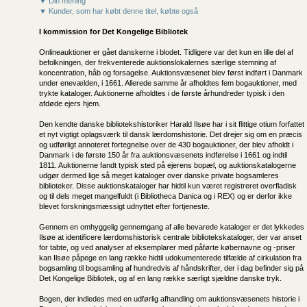
▼ Din mening
▼ Kunder, som har købt denne titel, købte også
I kommission for
Det Kongelige Bibliotek
Onlineauktioner er gået danskerne i blodet. Tidligere var det kun en lille del af
befolkningen, der frekventerede auktionslokalernes særlige stemning af
koncentration, håb og forsagelse. Auktionsvæsenet blev først indført i Danmark
under enevælden, i 1661. Allerede samme år afholdtes fem bogauktioner, med
trykte kataloger. Auktionerne afholdtes i de første århundreder typisk i den
afdøde ejers hjem.
Den kendte danske bibliotekshistoriker Harald Ilsøe har i sit flittige otium forfattet
et nyt vigtigt oplagsværk til dansk lærdomshistorie. Det drejer sig om en præcis
og udførligt annoteret fortegnelse over de 430 bogauktioner, der blev afholdt i
Danmark i de første 150 år fra auktionsvæsenets indførelse i 1661 og indtil
1811. Auktionerne fandt typisk sted på ejerens bopæl, og auktionskatalogerne
udgør dermed lige så meget kataloger over danske private bogsamleres
biblioteker. Disse auktionskataloger har hidtil kun været registreret overfladisk
og til dels meget mangelfuldt (i Bibliotheca Danica og i REX) og er derfor ikke
blevet forskningsmæssigt udnyttet efter fortjeneste.
Gennem en omhyggelig gennemgang af alle bevarede kataloger er det lykkedes
Ilsøe at identificere lærdomshistorisk centrale bibliotekskataloger, der var anset
for tabte, og ved analyser af eksemplarer med påførte købernavne og -priser
kan Ilsøe påpege en lang række hidtil udokumenterede tilfælde af cirkulation fra
bogsamling til bogsamling af hundredvis af håndskrifter, der i dag befinder sig på
Det Kongelige Bibliotek, og af en lang række særligt sjældne danske tryk.
Bogen, der indledes med en udførlig afhandling om auktionsvæsenets historie i