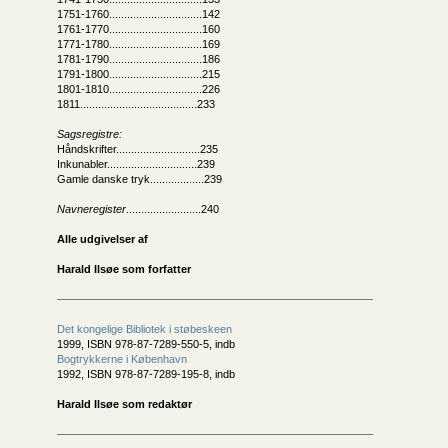
1751-1760...............................142
1761-1770...............................160
1771-1780...............................169
1781-1790...............................186
1791-1800...............................215
1801-1810...............................226
1811.......................................233
Sagsregistre:
Håndskrifter............................235
Inkunabler..............................239
Gamle danske tryk..................239
Navneregister
.........................240
Alle udgivelser af
Harald Ilsøe som forfatter
Det kongelige Bibliotek i støbeskeen
1999, ISBN 978-87-7289-550-5, indb
Bogtrykkerne i København
1992, ISBN 978-87-7289-195-8, indb
Harald Ilsøe som redaktør