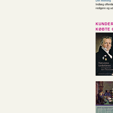
Din mening
Indlæg offentl
redigere og u
KUNDER
KØBTE 