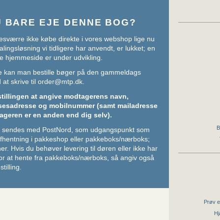
U BARE EJE DENNE BOG?
sværre ikke købe direkte i vores webshop lige nu
lingsløsning vi tidligere har anvendt, er lukket; en
e hjemmeside er under udvikling.
ere kan man bestille bøger på den gammeldags
at skrive til
order@mtp.dk
.
stillingen at angive modtagerens navn,
sesadresse og mobilnummer (samt mailadresse
ageren er en anden end dig selv).
B
ger sendes med PostNord, som udgangspunkt som
 afhentning i pakkeshop eller pakkeboks/nærboks;
her
. Hvis du behøver levering til døren eller ikke har
or at hente fra pakkeboks/nærboks, så angiv også
stilling.
Prøv e
Hj