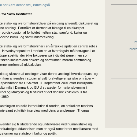
 har købt denne titel, købte også
 for
Saxo Instituttet
e stats- og livsformsteori bliver på én gang anvendt, diskuteret og
nne antologi. Formålet er dermed at bidrage til en skærpet
r og diskussion af forholdet mellem stat, samfund, kultur og
moderne kultur- og samfundsforskning.
In
 stats- og livsformsteori har i en årrække spillet en central rolle i
Inter
. Hovedsynspunktet i teorien er, at hverdagsliv må betragtes i et
edsperspektiv, der ikke fokuserer på individet alene, men som
ektikken imellem den enkelte og samfundet, mellem samfund og
terne imellem på globalt plan.
drag skrevet af etnologer viser denne antologi, hvordan stats- og
en kan anvendes i studier af vidt forskellige empiriske områder –
 spændende fra USA efter 11. september 2001 over kulturpolitik,
ulturmiljø i Danmark og EU til strategier for nationsbygning i
rael og Malaysia og til studiet af det danske kollektivhus fra
-1960.
ntologien en solid introduktion til teorien, en artikel om teoriens
storie samt et kritisk interview med dens grundlægger, Thomas
nvender sig til studerende og undervisere ved humanistiske og
skabelige uddannelser, men er også rettet bredt mod læsere med
ivsformer og statsteori, kultur og politik.