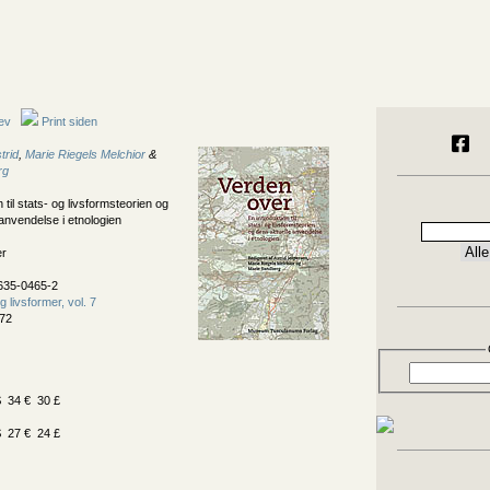
ev
Print siden
trid
,
Marie Riegels Melchior
&
rg
 til stats- og livsformsteorien og
anvendelse i etnologien
er
635-0465-2
g livsformer, vol. 7
72
 34 € 30 £
 27 € 24 £