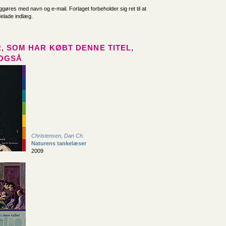
iggøres med navn og e-mail. Forlaget forbeholder sig ret til at
delade indlæg.
, SOM HAR KØBT DENNE TITEL,
OGSÅ
Christensen, Dan Ch.
Naturens tankelæser
2009