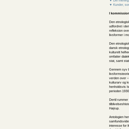
▼ Din mening
▼ Kunder, som
I kommission
Den etnologisk
udfordret i de
refleksion ove
livsformer i 
Den etnologiske
dansk etnologi
kulturelt helh
omfatter dial
stat, samt sta
Gennem syv bi
livsformsteori
verden over –
kulturarv og k
henholdsvis Is
perioden 1930
Dertil rummer a
tilblivelseshi
Højrup.
Antologien he
samfundsviden
interesse for l