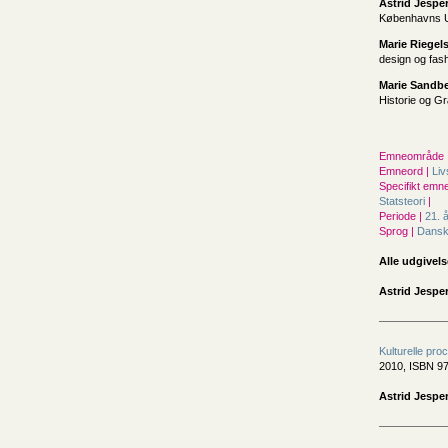
Astrid Jespe
Københavns Un
Marie Riegel
design og fash
Marie Sandb
Historie og G
Emneområde 
Emneord |
Li
Specifikt emne
Statsteori
|
Periode |
21. 
Sprog |
Dans
Alle udgivels
Astrid Jespe
Kulturelle pro
2010, ISBN 97
Astrid Jespe