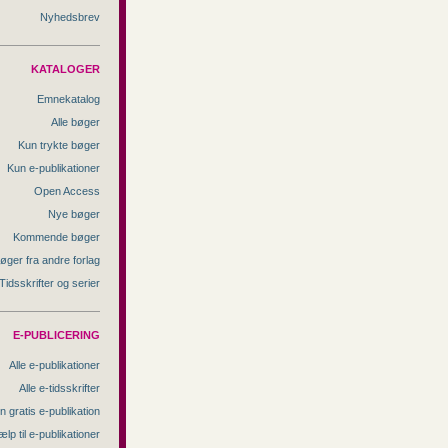
Nyhedsbrev
KATALOGER
Emnekatalog
Alle bøger
Kun trykte bøger
Kun e-publikationer
Open Access
Nye bøger
Kommende bøger
øger fra andre forlag
Tidsskrifter og serier
E-PUBLICERING
Alle e-publikationer
Alle e-tidsskrifter
n gratis e-publikation
ælp til e-publikationer