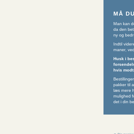
MÅ D
Man kan de
da den beta
ny og bedr
Indtil vid
maner, ved 
Husk i be
forsendel
hvis modt
Bestillin
pakker til
læs mere 
mulighed f
det i din be