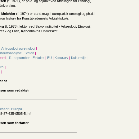
rsen
(f. 1971), er ph.d. og adjunkt ved Afdelingen for Etnologi,
iversitet.
s Melchior
(f. 1974) er cand.mag. i europæisk etnologi og ph.d. i
ion history fra Kunstakademiets Arkitektskole.
erg
(f. 1975), lektor ved Saxo-Instituttet - Arkæologi, Etnologi,
ræsk og Latin, Københavns Universitet.
|
Antropologi og etnologi
|
vsformsanalyse
|
Staten
|
ord |
11. september
|
Etnicitet
|
EU
|
Kulturarv
|
Kulturmiljø
|
årh.
|
k
|
er af
rsen som redaktør
cesser i Europa
8-87-635-0505-5, hft
rsen som forfatter