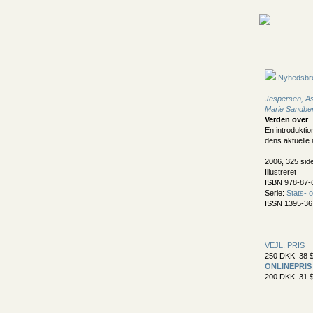
Nyhedsbr
Jespersen, As
Marie Sandbe
Verden over
En introduktion
dens aktuelle 
2006, 325 sid
Illustreret
ISBN 978-87-
Serie:
Stats- o
ISSN 1395-36
VEJL. PRIS
250 DKK 38 $
ONLINEPRIS
200 DKK 31 $