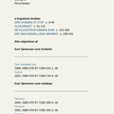
Personindex
e-Kapitler/e-Artikler
DEN DOBBELTE STAT
s. 9-49
OLIGARKIET
s. 51-122
DE KLAUSTROFOBISKE RUM
s. 123-208
DET MACHIAVELLISKE MOMENT
s. 209-252
Alle udgivelser af
Gert Sørensen som forfatter
Den dobbelte stat
1998, ISBN 978-87-7289-516-1, hft
Kairos
2003, ISBN 978-87-7289-744-8, hft
Gert Sørensen som redaktør
Piranesi
1994, ISBN 978-87-7289-285-6, hft
Piranesi
1992, ISBN 978-87-7289-209-2, hft