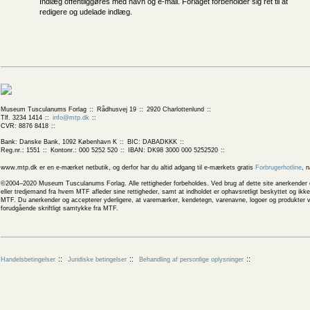
Indlæg offentliggøres med navn og e-mail. Forlaget forbeholder sig ret til at
redigere og udelade indlæg.
Museum Tusculanums Forlag
Rådhusvej 19
2920 Charlottenlund
Tlf. 3234 1414
info@mtp.dk
CVR: 8876 8418
Bank: Danske Bank, 1092 København K
BIC: DABADKKK
Reg.nr.: 1551
Kontonr.: 000 5252 520
IBAN: DK98 3000 000 5252520
www.mtp.dk er en e-mærket netbutik, og derfor har du altid adgang til e-mærkets gratis
Forbrugerhotline
, 
©2004–2020 Museum Tusculanums Forlag. Alle rettigheder forbeholdes. Ved brug af dette site anerkender og
eller tredjemand fra hvem MTF afleder sine rettigheder, samt at indholdet er ophavsretligt beskyttet og ik
MTF. Du anerkender og accepterer yderligere, at varemærker, kendetegn, varenavne, logoer og produkter v
forudgående skriftligt samtykke fra MTF.
Handelsbetingelser
Juridiske betingelser
Behandling af personlige oplysninger