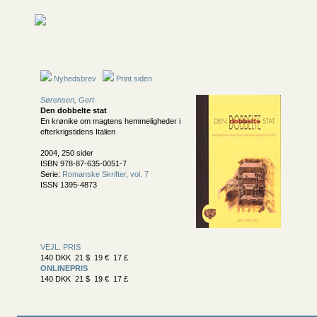
Nyhedsbrev
Print siden
Sørensen, Gert
Den dobbelte stat
En krønike om magtens hemmeligheder i
efterkrigstidens Italien
2004, 250 sider
ISBN 978-87-635-0051-7
Serie:
Romanske Skrifter, vol. 7
ISSN 1395-4873
VEJL. PRIS
140 DKK 21 $ 19 € 17 £
ONLINEPRIS
140 DKK 21 $ 19 € 17 £