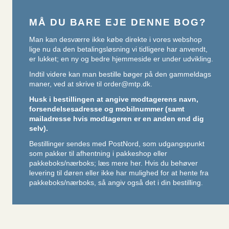
MÅ DU BARE EJE DENNE BOG?
Man kan desværre ikke købe direkte i vores webshop
lige nu da den betalingsløsning vi tidligere har anvendt,
er lukket; en ny og bedre hjemmeside er under udvikling.
Indtil videre kan man bestille bøger på den gammeldags
maner, ved at skrive til
order@mtp.dk
.
Husk i bestillingen at angive modtagerens navn,
forsendelsesadresse og mobilnummer (samt
mailadresse hvis modtageren er en anden end dig
selv).
Bestillinger sendes med PostNord, som udgangspunkt
som pakker til afhentning i pakkeshop eller
pakkeboks/nærboks;
læs mere her
. Hvis du behøver
levering til døren eller ikke har mulighed for at hente fra
pakkeboks/nærboks, så angiv også det i din bestilling.