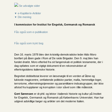
Se udvalgte sider
▼ e-Kapitler/e-Artikler
▼ Din mening
I kommission for
Institut for Engelsk, Germansk og Romansk
Fås også som e-publikation
Fås også som trykt bog
Den 16. marts 1978 blev den kristelig-demokratiske leder Aldo Moro
bortført på åben gade i Rom af De røde Brigader. Den 9. maj blev han
fundet dræbt. Moro efterlod fra sit fangenskab et politisk testamente, der i
dag opfattes som et vigtigt dokument til en rekonstruktion af
efterkrigstidens italienske historie.
Begrebet dobbeltstat leverer en læsenøgle til en verden af åbne og
lukkede magtcentre, omfattende politiske partier, mafia, hemmelige loger,
terrorisme, efterretningstjenester og paramilitære indsatsgrupper, der ikke
afstod fra kupplaner og korruption i stor såvel som i lille målestok.
Gert Sørensen
er dr.phil. og lektor i italiensk historie og kultur på Institet
for Engelsk, Germansk og Romansk på Københavns Universitet. Han har
udgivet adskillige bøger og artikler om det moderne Italien.