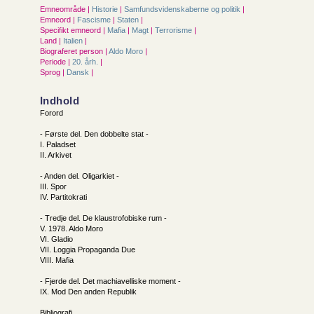
Emneområde |
Historie
|
Samfunds­videnskaberne og politik
|
Emneord |
Fascisme
|
Staten
|
Specifikt emneord |
Mafia
|
Magt
|
Terrorisme
|
Land |
Italien
|
Biograferet person |
Aldo Moro
|
Periode |
20. årh.
|
Sprog |
Dansk
|
Indhold
Forord
- Første del. Den dobbelte stat -
I. Paladset
II. Arkivet
- Anden del. Oligarkiet -
III. Spor
IV. Partitokrati
- Tredje del. De klaustrofobiske rum -
V. 1978. Aldo Moro
VI. Gladio
VII. Loggia Propaganda Due
VIII. Mafia
- Fjerde del. Det machiavelliske moment -
IX. Mod Den anden Republik
Bibliografi