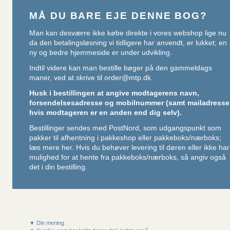
MÅ DU BARE EJE DENNE BOG?
Man kan desværre ikke købe direkte i vores webshop lige nu
da den betalingsløsning vi tidligere har anvendt, er lukket; en
ny og bedre hjemmeside er under udvikling.
Indtil videre kan man bestille bøger på den gammeldags
maner, ved at skrive til
order@mtp.dk
.
Husk i bestillingen at angive modtagerens navn,
forsendelsesadresse og mobilnummer (samt mailadresse
hvis modtageren er en anden end dig selv).
Bestillinger sendes med PostNord, som udgangspunkt som
pakker til afhentning i pakkeshop eller pakkeboks/nærboks;
læs mere her
. Hvis du behøver levering til døren eller ikke har
mulighed for at hente fra pakkeboks/nærboks, så angiv også
det i din bestilling.
▼ Din mening