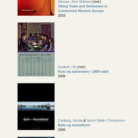
Klæsøe, Iben Skibsted
(red.)
Viking Trade and Settlement in
Continental Western Europe
2010
Hyldtoft, Ole
(red.)
Kost og spisevaner i 1800-tallet
2009
Carlberg, Nicolai
&
Søren Møller Christensen
Byliv og havnefront
2005