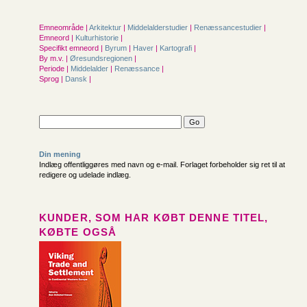
Emneområde |
Arkitektur
|
Middelalderstudier
|
Renæssancestudier
|
Emneord |
Kulturhistorie
|
Specifikt emneord |
Byrum
|
Haver
|
Kartografi
|
By m.v. |
Øresundsregionen
|
Periode |
Middelalder
|
Renæssance
|
Sprog |
Dansk
|
Din mening
Indlæg offentliggøres med navn og e-mail. Forlaget forbeholder sig ret til at
redigere og udelade indlæg.
KUNDER, SOM HAR KØBT DENNE TITEL,
KØBTE OGSÅ