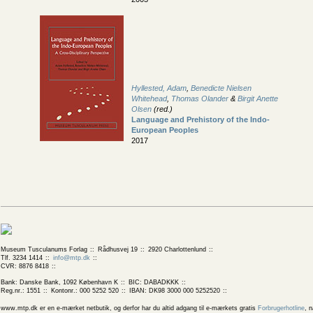
Hyllested, Adam
,
Benedicte Nielsen
Whitehead
,
Thomas Olander
&
Birgit Anette
Olsen
(red.)
Language and Prehistory of the Indo-
European Peoples
2017
Museum Tusculanums Forlag
Rådhusvej 19
2920 Charlottenlund
Tlf. 3234 1414
info@mtp.dk
CVR: 8876 8418
Bank: Danske Bank, 1092 København K
BIC: DABADKKK
Reg.nr.: 1551
Kontonr.: 000 5252 520
IBAN: DK98 3000 000 5252520
www.mtp.dk er en e-mærket netbutik, og derfor har du altid adgang til e-mærkets gratis
Forbrugerhotline
, 