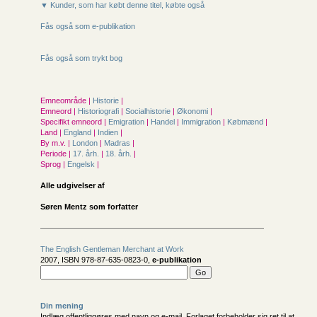
▼ Kunder, som har købt denne titel, købte også
Fås også som e-publikation
Fås også som trykt bog
Emneområde |
Historie
|
Emneord |
Historiografi
|
Socialhistorie
|
Økonomi
|
Specifikt emneord |
Emigration
|
Handel
|
Immigration
|
Købmænd
|
Land |
England
|
Indien
|
By m.v. |
London
|
Madras
|
Periode |
17. årh.
|
18. årh.
|
Sprog |
Engelsk
|
Alle udgivelser af
Søren Mentz som forfatter
The English Gentleman Merchant at Work
2007, ISBN 978-87-635-0823-0,
e-publikation
Din mening
Indlæg offentliggøres med navn og e-mail. Forlaget forbeholder sig ret til at