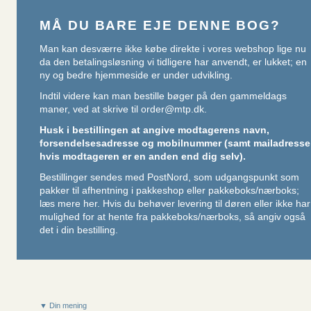
MÅ DU BARE EJE DENNE BOG?
Man kan desværre ikke købe direkte i vores webshop lige nu
da den betalingsløsning vi tidligere har anvendt, er lukket; en
ny og bedre hjemmeside er under udvikling.
Indtil videre kan man bestille bøger på den gammeldags
maner, ved at skrive til
order@mtp.dk
.
Husk i bestillingen at angive modtagerens navn,
forsendelsesadresse og mobilnummer (samt mailadresse
hvis modtageren er en anden end dig selv).
Bestillinger sendes med PostNord, som udgangspunkt som
pakker til afhentning i pakkeshop eller pakkeboks/nærboks;
læs mere her
. Hvis du behøver levering til døren eller ikke har
mulighed for at hente fra pakkeboks/nærboks, så angiv også
det i din bestilling.
▼ Din mening