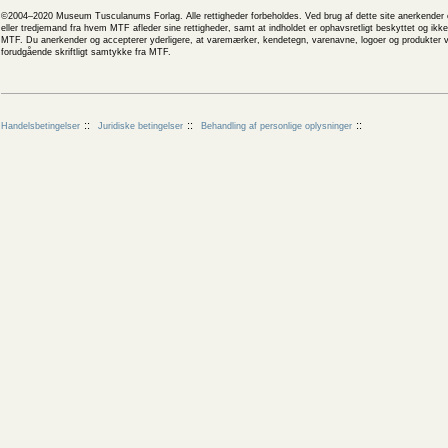
©2004–2020 Museum Tusculanums Forlag. Alle rettigheder forbeholdes. Ved brug af dette site anerkender og
eller tredjemand fra hvem MTF afleder sine rettigheder, samt at indholdet er ophavsretligt beskyttet og ik
MTF. Du anerkender og accepterer yderligere, at varemærker, kendetegn, varenavne, logoer og produkter v
forudgående skriftligt samtykke fra MTF.
Handelsbetingelser
Juridiske betingelser
Behandling af personlige oplysninger