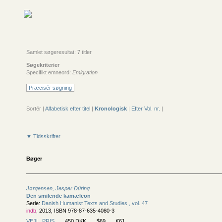
Samlet søgeresultat: 7 titler
Søgekriterier
Specifikt emneord:
Emigration
Præcisér søgning
Sortér |
Alfabetisk efter titel
|
Kronologisk
|
Efter Vol. nr.
|
▼ Tidsskrifter
Bøger
Jørgensen, Jesper Düring
Den smilende kamæleon
Serie:
Danish Humanist Texts and Studies , vol. 47
indb
, 2013, ISBN 978-87-635-4080-3
VEJL. PRIS
450 DKK
$69
€61