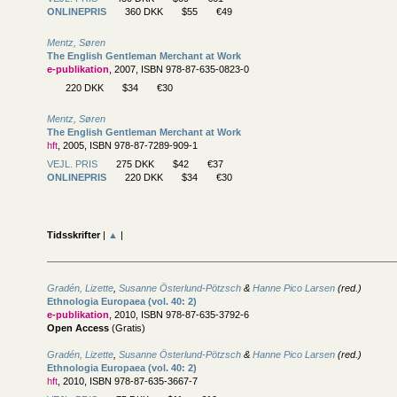
ONLINEPRIS
360 DKK
$55
€49
Mentz, Søren
The English Gentleman Merchant at Work
e-publikation
, 2007, ISBN 978-87-635-0823-0
220 DKK
$34
€30
Mentz, Søren
The English Gentleman Merchant at Work
hft
, 2005, ISBN 978-87-7289-909-1
VEJL. PRIS
275 DKK
$42
€37
ONLINEPRIS
220 DKK
$34
€30
Tidsskrifter
|
▲
|
Gradén, Lizette
,
Susanne Österlund-Pötzsch
&
Hanne Pico Larsen
(red.)
Ethnologia Europaea (vol. 40: 2)
e-publikation
, 2010, ISBN 978-87-635-3792-6
Open Access
(Gratis)
Gradén, Lizette
,
Susanne Österlund-Pötzsch
&
Hanne Pico Larsen
(red.)
Ethnologia Europaea (vol. 40: 2)
hft
, 2010, ISBN 978-87-635-3667-7