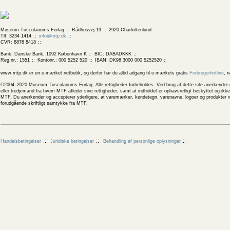
Museum Tusculanums Forlag
Rådhusvej 19
2920 Charlottenlund
Tlf. 3234 1414
info@mtp.dk
CVR: 8876 8418
Bank: Danske Bank, 1092 København K
BIC: DABADKKK
Reg.nr.: 1551
Kontonr.: 000 5252 520
IBAN: DK98 3000 000 5252520
www.mtp.dk er en e-mærket netbutik, og derfor har du altid adgang til e-mærkets gratis
Forbrugerhotline
, 
©2004–2020 Museum Tusculanums Forlag. Alle rettigheder forbeholdes. Ved brug af dette site anerkender og
eller tredjemand fra hvem MTF afleder sine rettigheder, samt at indholdet er ophavsretligt beskyttet og ik
MTF. Du anerkender og accepterer yderligere, at varemærker, kendetegn, varenavne, logoer og produkter v
forudgående skriftligt samtykke fra MTF.
Handelsbetingelser
Juridiske betingelser
Behandling af personlige oplysninger