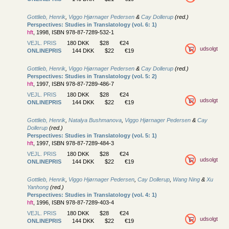
Gottlieb, Henrik
,
Viggo Hjørnager Pedersen
&
Cay Dollerup
(red.)
Perspectives: Studies in Translatology (vol. 6: 1)
hft
, 1998, ISBN 978-87-7289-532-1
VEJL. PRIS
180 DKK
$28
€24
udsolgt
ONLINEPRIS
144 DKK
$22
€19
Gottlieb, Henrik
,
Viggo Hjørnager Pedersen
&
Cay Dollerup
(red.)
Perspectives: Studies in Translatology (vol. 5: 2)
hft
, 1997, ISBN 978-87-7289-486-7
VEJL. PRIS
180 DKK
$28
€24
udsolgt
ONLINEPRIS
144 DKK
$22
€19
Gottlieb, Henrik
,
Natalya Bushmanova
,
Viggo Hjørnager Pedersen
&
Cay
Dollerup
(red.)
Perspectives: Studies in Translatology (vol. 5: 1)
hft
, 1997, ISBN 978-87-7289-484-3
VEJL. PRIS
180 DKK
$28
€24
udsolgt
ONLINEPRIS
144 DKK
$22
€19
Gottlieb, Henrik
,
Viggo Hjørnager Pedersen
,
Cay Dollerup
,
Wang Ning
&
Xu
Yanhong
(red.)
Perspectives: Studies in Translatology (vol. 4: 1)
hft
, 1996, ISBN 978-87-7289-403-4
VEJL. PRIS
180 DKK
$28
€24
udsolgt
ONLINEPRIS
144 DKK
$22
€19