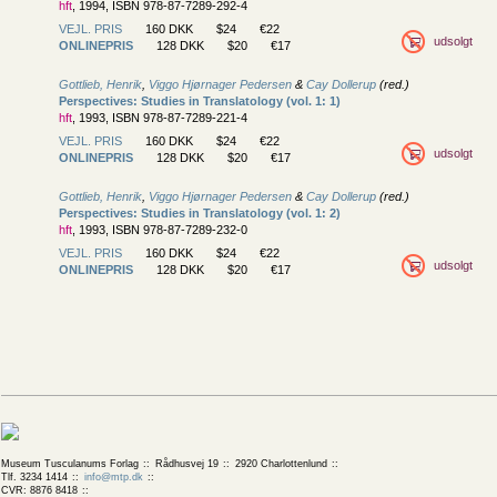
hft
, 1994, ISBN 978-87-7289-292-4
VEJL. PRIS
160 DKK
$24
€22
udsolgt
ONLINEPRIS
128 DKK
$20
€17
Gottlieb, Henrik
,
Viggo Hjørnager Pedersen
&
Cay Dollerup
(red.)
Perspectives: Studies in Translatology (vol. 1: 1)
hft
, 1993, ISBN 978-87-7289-221-4
VEJL. PRIS
160 DKK
$24
€22
udsolgt
ONLINEPRIS
128 DKK
$20
€17
Gottlieb, Henrik
,
Viggo Hjørnager Pedersen
&
Cay Dollerup
(red.)
Perspectives: Studies in Translatology (vol. 1: 2)
hft
, 1993, ISBN 978-87-7289-232-0
VEJL. PRIS
160 DKK
$24
€22
udsolgt
ONLINEPRIS
128 DKK
$20
€17
Museum Tusculanums Forlag
Rådhusvej 19
2920 Charlottenlund
Tlf. 3234 1414
info@mtp.dk
CVR: 8876 8418