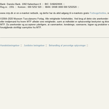
Bank: Danske Bank, 1092 København K
BIC: DABADKKK
Reg.nr.: 1551
Kontonr.: 000 5252 520
IBAN: DK98 3000 000 5252520
www.mtp.dk er en e-mærket netbutik, og derfor har du altid adgang til e-mærkets gratis
Forbrugerhotline
, 
©2004–2020 Museum Tusculanums Forlag. Alle rettigheder forbeholdes. Ved brug af dette site anerkender og
eller tredjemand fra hvem MTF afleder sine rettigheder, samt at indholdet er ophavsretligt beskyttet og ik
MTF. Du anerkender og accepterer yderligere, at varemærker, kendetegn, varenavne, logoer og produkter v
forudgående skriftligt samtykke fra MTF.
Handelsbetingelser
Juridiske betingelser
Behandling af personlige oplysninger