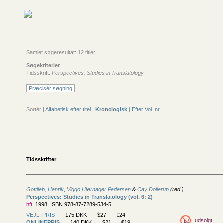
Samlet søgeresultat: 12 titler
Søgekriterier
Tidsskrift:
Perspectives: Studies in Translatology
Præcisér søgning
Sortér |
Alfabetisk efter titel
|
Kronologisk
|
Efter Vol. nr.
|
Tidsskrifter
Gottlieb, Henrik
,
Viggo Hjørnager Pedersen
&
Cay Dollerup
(red.)
Perspectives: Studies in Translatology (vol. 6: 2)
hft
, 1998, ISBN 978-87-7289-534-5
VEJL. PRIS
175 DKK
$27
€24
udsolgt
ONLINEPRIS
140 DKK
$21
€19