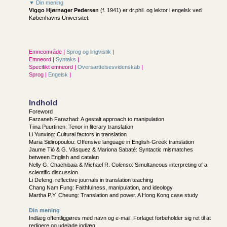
▼ Din mening
Viggo Hjørnager Pedersen
(f. 1941) er dr.phil. og lektor i engelsk ved
Københavns Universitet.
Emneområde |
Sprog og lingvistik
|
Emneord |
Syntaks
|
Specifikt emneord |
Oversættelsesvidenskab
|
Sprog |
Engelsk
|
Indhold
Foreword
Farzaneh Farazhad: A gestalt approach to manipulation
Tiina Puurtinen: Tenor in literary translation
Li Yunxing: Cultural factors in translation
Maria Sidiropoulou: Offensive language in English-Greek translation
Jaume Tió & G. Vásquez & Mariona Sabaté: Syntactic mismatches
between English and catalan
Nelly G. Chachibaia & Michael R. Colenso: Simultaneous interpreting of a
scientific discussion
Li Defeng: reflective journals in translation teaching
Chang Nam Fung: Faithfulness, manipulation, and ideology
Martha P.Y. Cheung: Translation and power. A Hong Kong case study
Din mening
Indlæg offentliggøres med navn og e-mail. Forlaget forbeholder sig ret til at
redigere og udelade indlæg.