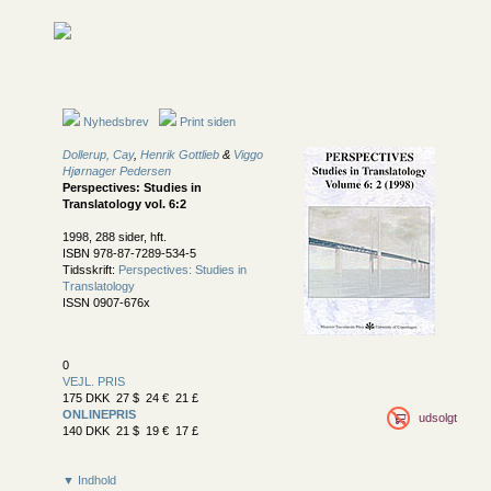
Nyhedsbrev
Print siden
Dollerup, Cay
,
Henrik Gottlieb
&
Viggo
Hjørnager Pedersen
Perspectives: Studies in
Translatology vol. 6:2
1998, 288 sider, hft.
ISBN 978-87-7289-534-5
Tidsskrift:
Perspectives: Studies in
Translatology
ISSN 0907-676x
0
VEJL. PRIS
175 DKK 27 $ 24 € 21 £
ONLINEPRIS
udsolgt
140 DKK 21 $ 19 € 17 £
▼ Indhold