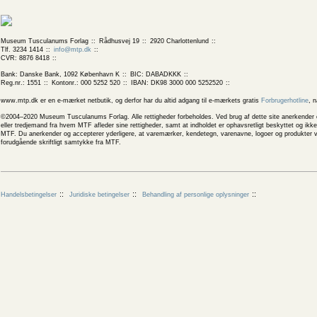
Museum Tusculanums Forlag
Rådhusvej 19
2920 Charlottenlund
Tlf. 3234 1414
info@mtp.dk
CVR: 8876 8418
Bank: Danske Bank, 1092 København K
BIC: DABADKKK
Reg.nr.: 1551
Kontonr.: 000 5252 520
IBAN: DK98 3000 000 5252520
www.mtp.dk er en e-mærket netbutik, og derfor har du altid adgang til e-mærkets gratis
Forbrugerhotline
, 
©2004–2020 Museum Tusculanums Forlag. Alle rettigheder forbeholdes. Ved brug af dette site anerkender og
eller tredjemand fra hvem MTF afleder sine rettigheder, samt at indholdet er ophavsretligt beskyttet og ik
MTF. Du anerkender og accepterer yderligere, at varemærker, kendetegn, varenavne, logoer og produkter v
forudgående skriftligt samtykke fra MTF.
Handelsbetingelser
Juridiske betingelser
Behandling af personlige oplysninger