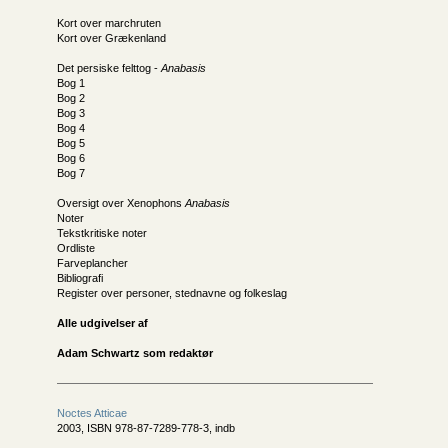
Kort over marchruten
Kort over Grækenland
Det persiske felttog -
Anabasis
Bog 1
Bog 2
Bog 3
Bog 4
Bog 5
Bog 6
Bog 7
Oversigt over Xenophons
Anabasis
Noter
Tekstkritiske noter
Ordliste
Farveplancher
Bibliografi
Register over personer, stednavne og folkeslag
Alle udgivelser af
Adam Schwartz som redaktør
Noctes Atticae
2003, ISBN 978-87-7289-778-3, indb