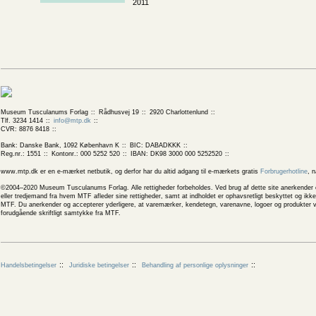
2011
Museum Tusculanums Forlag
Rådhusvej 19
2920 Charlottenlund
Tlf. 3234 1414
info@mtp.dk
CVR: 8876 8418
Bank: Danske Bank, 1092 København K
BIC: DABADKKK
Reg.nr.: 1551
Kontonr.: 000 5252 520
IBAN: DK98 3000 000 5252520
www.mtp.dk er en e-mærket netbutik, og derfor har du altid adgang til e-mærkets gratis
Forbrugerhotline
, 
©2004–2020 Museum Tusculanums Forlag. Alle rettigheder forbeholdes. Ved brug af dette site anerkender og
eller tredjemand fra hvem MTF afleder sine rettigheder, samt at indholdet er ophavsretligt beskyttet og ik
MTF. Du anerkender og accepterer yderligere, at varemærker, kendetegn, varenavne, logoer og produkter v
forudgående skriftligt samtykke fra MTF.
Handelsbetingelser
Juridiske betingelser
Behandling af personlige oplysninger