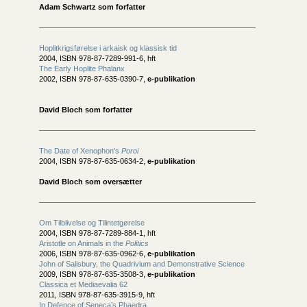
Adam Schwartz som forfatter
Hoplitkrigsførelse i arkaisk og klassisk tid
2004, ISBN 978-87-7289-991-6, hft
The Early Hoplite Phalanx
2002, ISBN 978-87-635-0390-7,
e-publikation
David Bloch som forfatter
The Date of Xenophon's
Poroi
2004, ISBN 978-87-635-0634-2,
e-publikation
David Bloch som oversætter
Om Tilblivelse og Tilintetgørelse
2004, ISBN 978-87-7289-884-1, hft
Aristotle on Animals in the
Politics
2006, ISBN 978-87-635-0962-6,
e-publikation
John of Salisbury, the Quadrivium and Demonstrative Science
2009, ISBN 978-87-635-3508-3,
e-publikation
Classica et Mediaevalia 62
2011, ISBN 978-87-635-3915-9, hft
In Defence of Seneca’s Phaedra