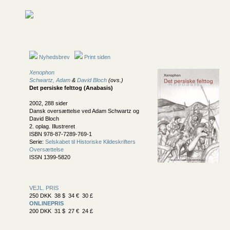
Nyhedsbrev
Print siden
Xenophon
Schwartz, Adam
&
David Bloch
(ovs.)
Det persiske felttog (Anabasis)
2002, 288 sider
Dansk oversættelse ved Adam Schwartz og
David Bloch
2. oplag. Illustreret
ISBN 978-87-7289-769-1
Serie:
Selskabet til Historiske Kildeskrifters
Oversættelse
ISSN 1399-5820
VEJL. PRIS
250 DKK 38 $ 34 € 30 £
ONLINEPRIS
200 DKK 31 $ 27 € 24 £