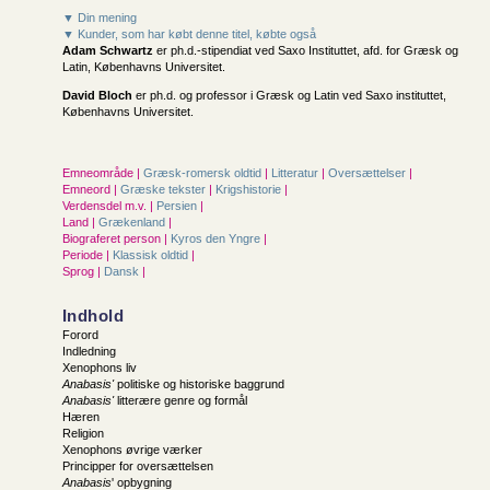
▼ Din mening
▼ Kunder, som har købt denne titel, købte også
Adam Schwartz
er ph.d.-stipendiat ved Saxo Instituttet, afd. for Græsk og
Latin, Københavns Universitet.
David Bloch
er ph.d. og professor i Græsk og Latin ved Saxo instituttet,
Københavns Universitet.
Emneområde |
Græsk-romersk oldtid
|
Litteratur
|
Oversættelser
|
Emneord |
Græske tekster
|
Krigshistorie
|
Verdensdel m.v. |
Persien
|
Land |
Grækenland
|
Biograferet person |
Kyros den Yngre
|
Periode |
Klassisk oldtid
|
Sprog |
Dansk
|
Indhold
Forord
Indledning
Xenophons liv
Anabasis'
politiske og historiske baggrund
Anabasis'
litterære genre og formål
Hæren
Religion
Xenophons øvrige værker
Principper for oversættelsen
Anabasis
' opbygning