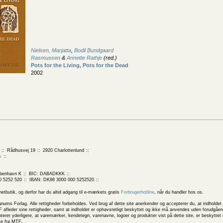
Nielsen, Marjatta
,
Bodil Bundgaard
Rasmussen
&
Annette Rathje
(red.)
Pots for the Living, Pots for the Dead
2002
Rådhusvej 19
2920 Charlottenlund
k
benhavn K
BIC: DABADKKK
0 5252 520
IBAN: DK98 3000 000 5252520
butik, og derfor har du altid adgang til e-mærkets gratis
Forbrugerhotline
, når du handler hos os.
 Forlag. Alle rettigheder forbeholdes. Ved brug af dette site anerkender og accepterer du, at indholdet 
 afleder sine rettigheder, samt at indholdet er ophavsretligt beskyttet og ikke må anvendes uden forudgåend
rer yderligere, at varemærker, kendetegn, varenavne, logoer og produkter vist på dette site, er beskytte
ke fra MTF.