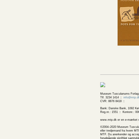
Museum Tusculanums Forlag
Tlf. 3234 1414
info@mtp.d
CVR: 8876 8418
Bank: Danske Bank, 1092 Kø
Reg.nr.: 1551
Kontonr.: 00
www.mtp.dk er en e-mærket net
©2004–2020 Museum Tusculanums
eller tredjemand fra hvem MTF
MTF. Du anerkender og accepte
forudgående skriftligt samtyk