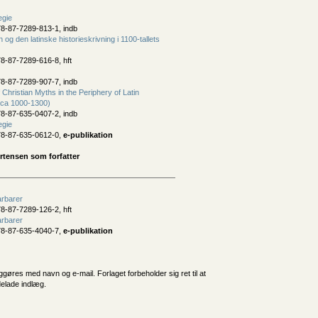
egie
8-87-7289-813-1, indb
og den latinske historieskrivning i 1100-tallets
8-87-7289-616-8, hft
8-87-7289-907-7, indb
Christian Myths in the Periphery of Latin
(ca 1000-1300)
8-87-635-0407-2, indb
egie
78-87-635-0612-0,
e-publikation
rtensen som forfatter
arbarer
8-87-7289-126-2, hft
arbarer
78-87-635-4040-7,
e-publikation
iggøres med navn og e-mail. Forlaget forbeholder sig ret til at
delade indlæg.