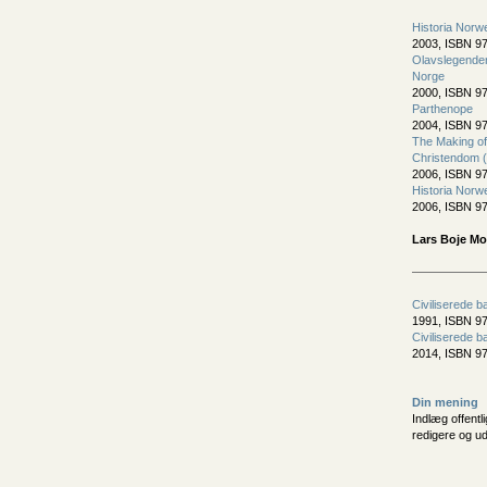
Historia Norw
2003, ISBN 97
Olavslegenden 
Norge
2000, ISBN 97
Parthenope
2004, ISBN 97
The Making of 
Christendom 
2006, ISBN 97
Historia Norw
2006, ISBN 9
Lars Boje Mo
Civiliserede b
1991, ISBN 97
Civiliserede b
2014, ISBN 9
Din mening
Indlæg offentl
redigere og u