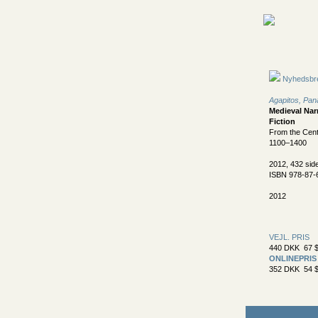
Nyhedsbr
Agapitos, Pana
Medieval Nar
Fiction
From the Centr
1100–1400
2012, 432 sid
ISBN 978-87-
2012
VEJL. PRIS
440 DKK 67 $
ONLINEPRIS
352 DKK 54 $