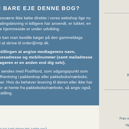
U BARE EJE DENNE BOG?
sværre ikke købe direkte i vores webshop lige nu
lingsløsning vi tidligere har anvendt, er lukket; en
e hjemmeside er under udvikling.
ere kan man bestille bøger på den gammeldags
at skrive til
order@mtp.dk
.
stillingen at angive modtagerens navn,
sesadresse og mobilnummer (samt mailadresse
ageren er en anden end dig selv).
ger sendes med PostNord, som udgangspunkt som
B
 afhentning i pakkeshop eller pakkeboks/nærboks;
her
. Hvis du behøver levering til døren eller ikke har
or at hente fra pakkeboks/nærboks, så angiv også
stilling.
Prøv e
Hj
 har købt denne titel, købte også