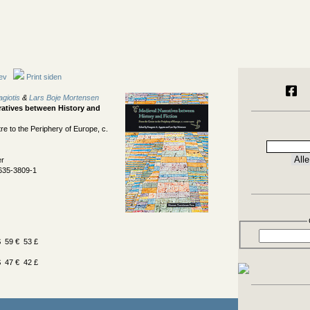
ev
Print siden
giotis
&
Lars Boje Mortensen
ratives between History and
e to the Periphery of Europe, c.
er
635-3809-1
 59 € 53 £
 47 € 42 £