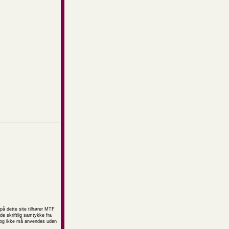
på dette site tilhører MTF
e skriftlig samtykke fra
t og ikke må anvendes uden