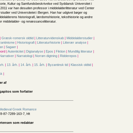
istorie, Kultur og Samfundsbeskrivelse ved Syddansk Universitet i
 2011 var han desuden professor i middelalderlitteratur ved Center
rstudier ved Universitetet i Bergen. Han har udgivet bøger og
ddelalderens historiografi, lærdomshistorie, teksthistorie og andre
r middelalder- og renæssancelitteratur.
|
Græsk-romersk oldtid
|
Litteraturvidenskab
|
Middelalderstudier
|
zantinisme
|
Historiografi
|
Litteraturhistorie
|
Litterær analyse
|
an
|
Sagaer
|
ord |
Autenticitet
|
Digtanalyse
|
Epos
|
Fiktion
|
Mundtlig litteratur
|
Narrativer
|
Narratologi
|
Norrøn digtning
|
Ridderepos
|
årh.
|
13. årh.
|
14. årh.
|
15. årh.
|
Byzantinsk tid
|
Klassisk oldtid
|
sk
|
er af
gapitos som forfatter
 Medieval Greek Romance
8-87-7289-163-7, hft
rtensen som redaktør