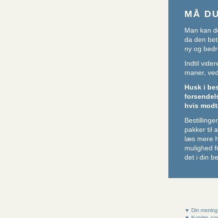
MÅ D
Man kan de
da den beta
ny og bedr
Indtil vid
maner, ved 
Husk i be
forsendel
hvis modt
Bestillin
pakker til
læs mere 
mulighed f
det i din be
▼ Din mening
▼ Kunder, som