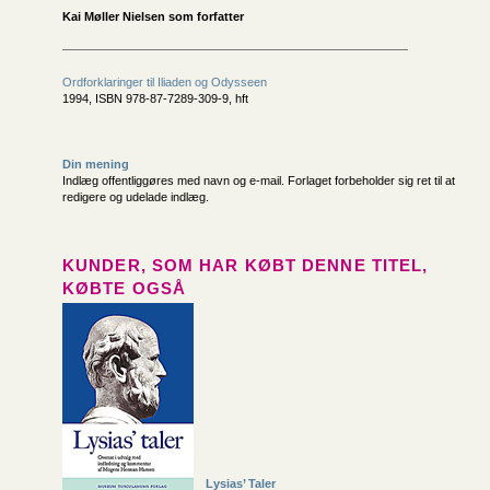
Kai Møller Nielsen som forfatter
Ordforklaringer til Iliaden og Odysseen
1994, ISBN 978-87-7289-309-9, hft
Din mening
Indlæg offentliggøres med navn og e-mail. Forlaget forbeholder sig ret til at
redigere og udelade indlæg.
KUNDER, SOM HAR KØBT DENNE TITEL,
KØBTE OGSÅ
Lysias’ Taler