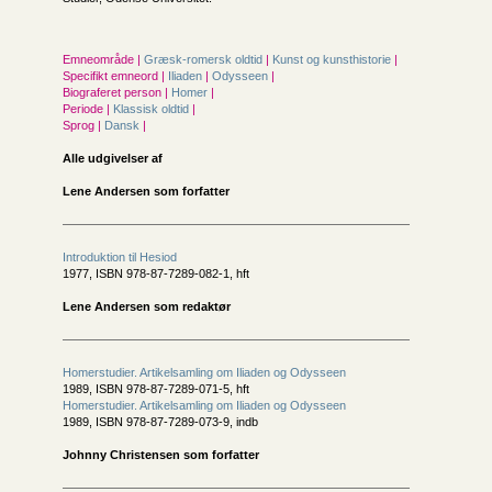
Emneområde |
Græsk-romersk oldtid
|
Kunst og kunsthistorie
|
Specifikt emneord |
Iliaden
|
Odysseen
|
Biograferet person |
Homer
|
Periode |
Klassisk oldtid
|
Sprog |
Dansk
|
Alle udgivelser af
Lene Andersen som forfatter
Introduktion til Hesiod
1977, ISBN 978-87-7289-082-1, hft
Lene Andersen som redaktør
Homerstudier. Artikelsamling om Iliaden og Odysseen
1989, ISBN 978-87-7289-071-5, hft
Homerstudier. Artikelsamling om Iliaden og Odysseen
1989, ISBN 978-87-7289-073-9, indb
Johnny Christensen som forfatter