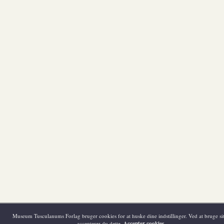
Museum Tusculanums Forlag bruger cookies for at huske dine indstillinger. Ved at bruge sit
accepterer du dette.
Accepter cookies