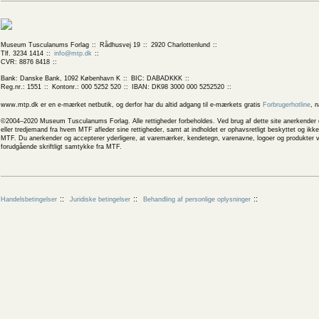
Museum Tusculanums Forlag
Rådhusvej 19
2920 Charlottenlund
Tlf. 3234 1414
info@mtp.dk
CVR: 8876 8418
Bank: Danske Bank, 1092 København K
BIC: DABADKKK
Reg.nr.: 1551
Kontonr.: 000 5252 520
IBAN: DK98 3000 000 5252520
www.mtp.dk er en e-mærket netbutik, og derfor har du altid adgang til e-mærkets gratis
Forbrugerhotline
, 
©2004–2020 Museum Tusculanums Forlag. Alle rettigheder forbeholdes. Ved brug af dette site anerkender og
eller tredjemand fra hvem MTF afleder sine rettigheder, samt at indholdet er ophavsretligt beskyttet og ik
MTF. Du anerkender og accepterer yderligere, at varemærker, kendetegn, varenavne, logoer og produkter v
forudgående skriftligt samtykke fra MTF.
Handelsbetingelser
Juridiske betingelser
Behandling af personlige oplysninger