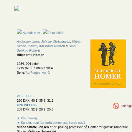
Nyhedsbrev
Print siden
Andersen, Lene
,
Johnny Christensen
,
Minna
Skafte Jensen
,
Kai Møller Nielsen
&
Helle
Salskov Roberts
Billeder til Homer
1984, 204 sider
ISBN 978-87-88073-90-4
Serie:
Ad Fontes, vol. 3
VEJL. PRIS
260 DKK 40 $ 35 € 31 £
ONLINEPRIS
udsolgt
208 DKK 32 $ 28 € 25 £
▼ Din mening
▼ Kunder, som har købt denne titel, købte også
Minna Skafte Jensen
er dr. phil. og professor på Center for græsk-romerske
Studier, Odense Universitet.