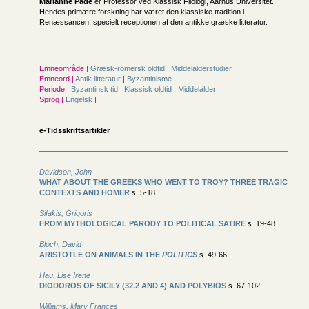
Marianne Pade
er Professor ved Klassisk Filologi, Aarhus Universitet.
Hendes primære forskning har været den klassiske tradition i
Renæssancen, specielt receptionen af den antikke græske litteratur.
Emneområde |
Græsk-romersk oldtid
|
Middelalderstudier
|
Emneord |
Antik litteratur
|
Byzantinisme
|
Periode |
Byzantinsk tid
|
Klassisk oldtid
|
Middelalder
|
Sprog |
Engelsk
|
e-Tidsskriftsartikler
Davidson, John
WHAT ABOUT THE GREEKS WHO WENT TO TROY? THREE TRAGIC
CONTEXTS AND HOMER
s. 5-18
Sifakis, Grigoris
FROM MYTHOLOGICAL PARODY TO POLITICAL SATIRE
s. 19-48
Bloch, David
ARISTOTLE ON ANIMALS IN THE
POLITICS
s. 49-66
Hau, Lise Irene
DIODOROS OF SICILY (32.2 AND 4) AND POLYBIOS
s. 67-102
Williams, Mary Frances