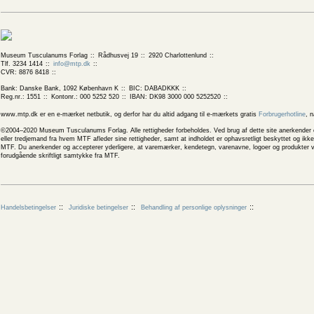
Museum Tusculanums Forlag
Rådhusvej 19
2920 Charlottenlund
Tlf. 3234 1414
info@mtp.dk
CVR: 8876 8418
Bank: Danske Bank, 1092 København K
BIC: DABADKKK
Reg.nr.: 1551
Kontonr.: 000 5252 520
IBAN: DK98 3000 000 5252520
www.mtp.dk er en e-mærket netbutik, og derfor har du altid adgang til e-mærkets gratis
Forbrugerhotline
, 
©2004–2020 Museum Tusculanums Forlag. Alle rettigheder forbeholdes. Ved brug af dette site anerkender og
eller tredjemand fra hvem MTF afleder sine rettigheder, samt at indholdet er ophavsretligt beskyttet og ik
MTF. Du anerkender og accepterer yderligere, at varemærker, kendetegn, varenavne, logoer og produkter v
forudgående skriftligt samtykke fra MTF.
Handelsbetingelser
Juridiske betingelser
Behandling af personlige oplysninger