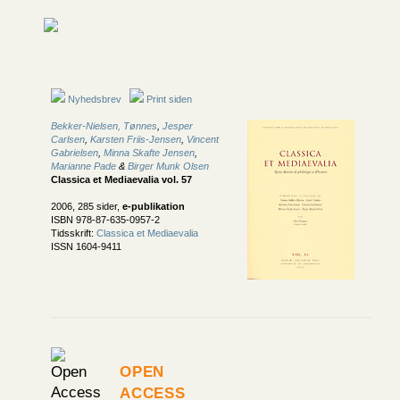
Nyhedsbrev
Print siden
Bekker-Nielsen, Tønnes
,
Jesper
Carlsen
,
Karsten Friis-Jensen
,
Vincent
Gabrielsen
,
Minna Skafte Jensen
,
Marianne Pade
&
Birger Munk Olsen
Classica et Mediaevalia vol. 57
2006, 285 sider,
e-publikation
ISBN 978-87-635-0957-2
Tidsskrift:
Classica et Mediaevalia
ISSN 1604-9411
Open
Access