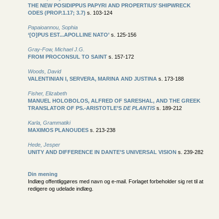
THE NEW POSIDIPPUS PAPYRI AND PROPERTIUS’ SHIPWRECK
ODES (PROP.1.17; 3.7)
s. 103-124
Papaioannou, Sophia
‘[O]PUS EST...APOLLINE NATO’
s. 125-156
Gray-Fow, Michael J.G.
FROM PROCONSUL TO SAINT
s. 157-172
Woods, David
VALENTINIAN I, SERVERA, MARINA AND JUSTINA
s. 173-188
Fisher, Elizabeth
MANUEL HOLOBOLOS, ALFRED OF SARESHAL, AND THE GREEK
TRANSLATOR OF PS.-ARISTOTLE’S
DE PLANTIS
s. 189-212
Karla, Grammatiki
MAXIMOS PLANOUDES
s. 213-238
Hede, Jesper
UNITY AND DIFFERENCE IN DANTE’S UNIVERSAL VISION
s. 239-282
Din mening
Indlæg offentliggøres med navn og e-mail. Forlaget forbeholder sig ret til at
redigere og udelade indlæg.