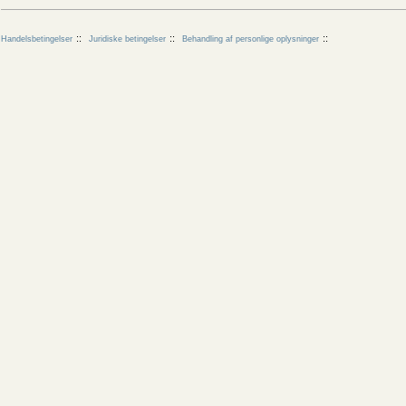
Handelsbetingelser
Juridiske betingelser
Behandling af personlige oplysninger