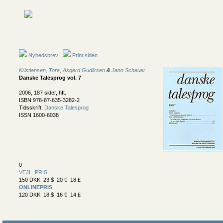
Nyhedsbrev
Print siden
Kristiansen, Tore
,
Asgerd Gudiksen
&
Jann Scheuer
Danske Talesprog vol. 7
2006, 187 sider, hft.
ISBN 978-87-635-3282-2
Tidsskrift:
Danske Talesprog
ISSN 1600-6038
0
VEJL. PRIS
150 DKK 23 $ 20 € 18 £
ONLINEPRIS
120 DKK 18 $ 16 € 14 £