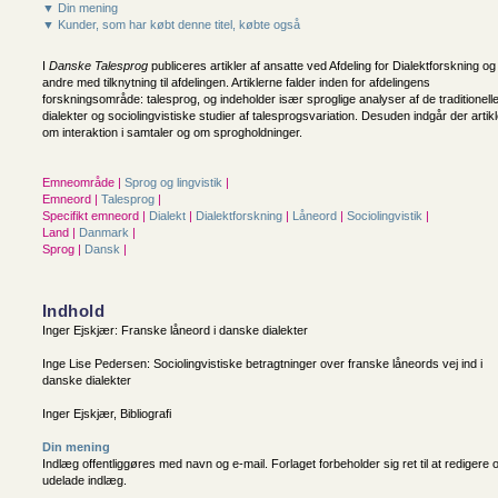
▼ Din mening
▼ Kunder, som har købt denne titel, købte også
I
Danske Talesprog
publiceres artikler af ansatte ved Afdeling for Dialektforskning og
andre med tilknytning til afdelingen. Artiklerne falder inden for afdelingens
forskningsområde: talesprog, og indeholder især sproglige analyser af de traditionell
dialekter og sociolingvistiske studier af talesprogsvariation. Desuden indgår der artikl
om interaktion i samtaler og om sprogholdninger.
Emneområde |
Sprog og lingvistik
|
Emneord |
Talesprog
|
Specifikt emneord |
Dialekt
|
Dialektforskning
|
Låneord
|
Sociolingvistik
|
Land |
Danmark
|
Sprog |
Dansk
|
Indhold
Inger Ejskjær: Franske låneord i danske dialekter
Inge Lise Pedersen: Sociolingvistiske betragtninger over franske låneords vej ind i
danske dialekter
Inger Ejskjær, Bibliografi
Din mening
Indlæg offentliggøres med navn og e-mail. Forlaget forbeholder sig ret til at redigere 
udelade indlæg.