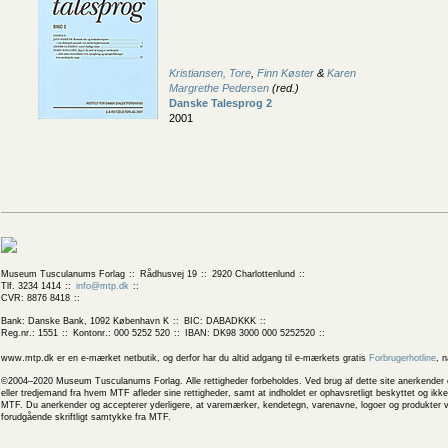
Kristiansen, Tore
,
Finn Køster
&
Karen
Margrethe Pedersen
(red.)
Danske Talesprog 2
2001
Museum Tusculanums Forlag
Rådhusvej 19
2920 Charlottenlund
Tlf. 3234 1414
info@mtp.dk
CVR: 8876 8418
Bank: Danske Bank, 1092 København K
BIC: DABADKKK
Reg.nr.: 1551
Kontonr.: 000 5252 520
IBAN: DK98 3000 000 5252520
www.mtp.dk er en e-mærket netbutik, og derfor har du altid adgang til e-mærkets gratis
Forbrugerhotline
, 
©2004–2020 Museum Tusculanums Forlag. Alle rettigheder forbeholdes. Ved brug af dette site anerkender og
eller tredjemand fra hvem MTF afleder sine rettigheder, samt at indholdet er ophavsretligt beskyttet og ik
MTF. Du anerkender og accepterer yderligere, at varemærker, kendetegn, varenavne, logoer og produkter v
forudgående skriftligt samtykke fra MTF.