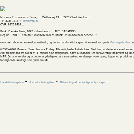
Museum Tusculanums Forlag
Rådhusvej 19
2920 Charlottenlund
Tlf. 3234 1414
info@mtp.dk
CVR: 8876 8418
Bank: Danske Bank, 1092 København K
BIC: DABADKKK
Reg.nr.: 1551
Kontonr.: 000 5252 520
IBAN: DK98 3000 000 5252520
www.mtp.dk er en e-mærket netbutik, og derfor har du altid adgang til e-mærkets gratis
Forbrugerhotline
, 
©2004–2020 Museum Tusculanums Forlag. Alle rettigheder forbeholdes. Ved brug af dette site anerkender og
eller tredjemand fra hvem MTF afleder sine rettigheder, samt at indholdet er ophavsretligt beskyttet og ik
MTF. Du anerkender og accepterer yderligere, at varemærker, kendetegn, varenavne, logoer og produkter v
forudgående skriftligt samtykke fra MTF.
Handelsbetingelser
Juridiske betingelser
Behandling af personlige oplysninger