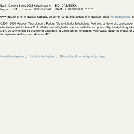
Bank: Danske Bank, 1092 København K
BIC: DABADKKK
Reg.nr.: 1551
Kontonr.: 000 5252 520
IBAN: DK98 3000 000 5252520
www.mtp.dk er en e-mærket netbutik, og derfor har du altid adgang til e-mærkets gratis
Forbrugerhotline
, 
©2004–2020 Museum Tusculanums Forlag. Alle rettigheder forbeholdes. Ved brug af dette site anerkender og
eller tredjemand fra hvem MTF afleder sine rettigheder, samt at indholdet er ophavsretligt beskyttet og ik
MTF. Du anerkender og accepterer yderligere, at varemærker, kendetegn, varenavne, logoer og produkter v
forudgående skriftligt samtykke fra MTF.
Handelsbetingelser
Juridiske betingelser
Behandling af personlige oplysninger