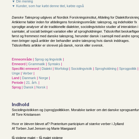
▼ Din mening
▼ Kunder, som har købt denne titel, købte også
Danske Talesprog
udgives af Nordisk Forskningsinstitut, Afdeling for Dialektforsknin
Artiklerne falder inden for afdelingens forskningsområde: talesprog, og indeholder fx
sproglige analyser af de traditionelle dialekter, sociolingvistiske studier af interaktion i
samtaler, af socialt betinget variation eller af sprogholdninger. Tidsskriftet beskæftiger
først og fremmest med danske talesprog, herunder dansk i samspil med andre sprog
men bringer også artikler der behandler andre talesprog hvis dansk inddrages.
Tidsskriftets artikler er skrevet på dansk, norsk eller svensk.
Emneområde |
Sprog og lingvistik
|
Emneord |
Grammatik
|
Syntaks
|
Specifikt emneord |
Dialekt
|
Morfologi
|
Sociolingvistik
|
Sprogholdning
|
Sprogpolitik
|
Unge
|
Verber
|
Land |
Danmark
|
Norge
|
Periode |
21. årh.
|
Sprog |
Dansk
|
Norsk
|
Indhold
Sociolingvistikken og (sprog)politikken. Moralske tanker om det danske sprogsamfu
Af Tore Kristiansen
Hvor er
bleven
blevet af? Præteritum participium af stærke verber i Jylland
Af Torben Juel Jensen og Marie Maegaard
få stolene malet – få malet stolene