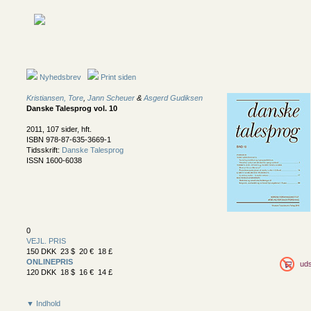
Nyhedsbrev
Print siden
Kristiansen, Tore
,
Jann Scheuer
&
Asgerd Gudiksen
Danske Talesprog vol. 10
2011, 107 sider, hft.
ISBN 978-87-635-3669-1
Tidsskrift:
Danske Talesprog
ISSN 1600-6038
0
VEJL. PRIS
150 DKK 23 $ 20 € 18 £
ONLINEPRIS
uds
120 DKK 18 $ 16 € 14 £
▼ Indhold