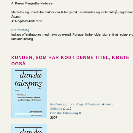
Af Karen Margrethe Pedersen
Medvitne og umedvitne haldningar til bergensk, austlandsk og strilemål hjå ungdomar
Åsane
Af Ragnhild Anderson
Din mening
Indlæg offentliggøres med navn og e-mail. Forlaget forbeholder sig ret til at redigere 
udelade indlæg.
KUNDER, SOM HAR KØBT DENNE TITEL, KØBTE
OGSÅ
Kristiansen, Tore
,
Asgerd Gudiksen
&
Jann
Scheuer
(red.)
Danske Talesprog 8
2007