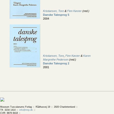
Kristiansen, Tore
&
Finn Køster
(red.)
Danske Talesprog 5
2004
Kristiansen, Tore
,
Finn Køster
&
Karen
Margrethe Pedersen
(red.)
Danske Talesprog 2
2001
Museum Tusculanums Forlag
Rådhusvej 19
2920 Charlottenlund
Tlf. 3234 1414
info@mtp.dk
CVR: 8876 8418