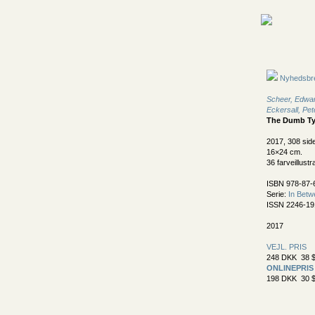
Nyhedsbr
Scheer, Edwa
Eckersall, Pet
The Dumb Ty
2017, 308 sid
16×24 cm.
36 farveillustr
ISBN 978-87-
Serie:
In Betw
ISSN 2246-19
2017
VEJL. PRIS
248 DKK 38 $
ONLINEPRIS
198 DKK 30 $