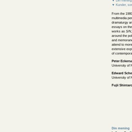
▼ Din mening
▼ Kunder, som
From the 1980
multimedia pe
dramaturgy an
essays on the
works as
S/N
around the pol
and
memoran
attend to more
extensive expl
of contempor
Peter Eckersa
University of
Edward Sche
University of
Fujii Shintar
Din mening