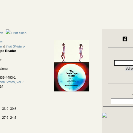
ev
Print siden
rd
er
&
Fujii Shintaro
pe Reader
er
ationer
635-4493-1
een States, vol. 3
14
 33 € 30 £
 27 € 24 £