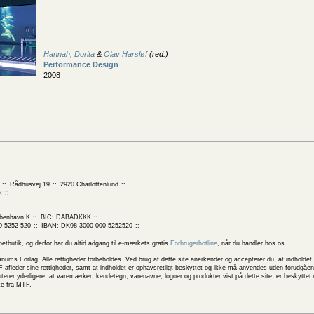
Hannah, Dorita
&
Olav Harsløf
(red.)
Performance Design
2008
Rådhusvej 19
2920 Charlottenlund
k
benhavn K
BIC: DABADKKK
0 5252 520
IBAN: DK98 3000 000 5252520
butik, og derfor har du altid adgang til e-mærkets gratis
Forbrugerhotline
, når du handler hos os.
 Forlag. Alle rettigheder forbeholdes. Ved brug af dette site anerkender og accepterer du, at indholdet 
 afleder sine rettigheder, samt at indholdet er ophavsretligt beskyttet og ikke må anvendes uden forudgåend
rer yderligere, at varemærker, kendetegn, varenavne, logoer og produkter vist på dette site, er beskytte
ke fra MTF.