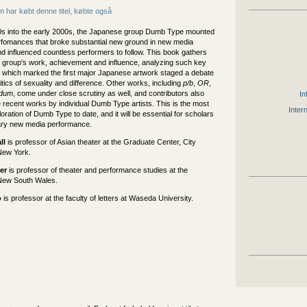
 har købt denne titel, købte også
s into the early 2000s, the Japanese group Dumb Type mounted
rfomances that broke substantial new ground in new media
d influenced countless performers to follow. This book gathers
 group's work, achievement and influence, analyzing such key
, which marked the first major Japanese artwork staged a debate
itics of sexuality and difference. Other works, including
p/b
,
OR
,
dum
, come under close scrutiny as well, and contributors also
In
 recent works by individual Dumb Type artists. This is the most
Inter
oration of Dumb Type to date, and it will be essential for scholars
ary new media performance.
ll
is professor of Asian theater at the Graduate Center, City
 New York.
er
is professor of theater and performance studies at the
 New South Wales.
o
is professor at the faculty of letters at Waseda University.