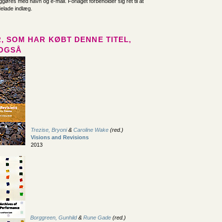
iggøres med navn og e-mail. Forlaget forbeholder sig ret til at
delade indlæg.
, SOM HAR KØBT DENNE TITEL,
OGSÅ
Trezise, Bryoni
&
Caroline Wake
(red.)
Visions and Revisions
2013
Borggreen, Gunhild
&
Rune Gade
(red.)