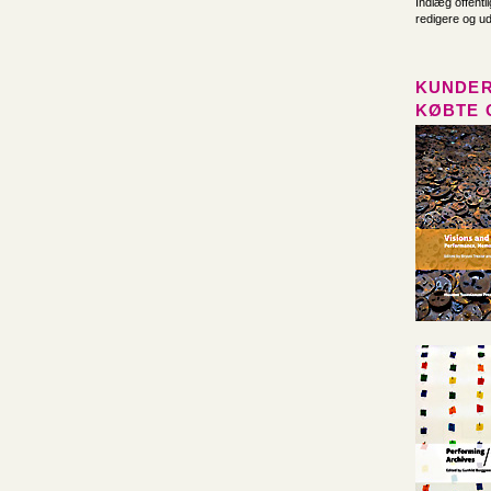
Indlæg offentl
redigere og u
KUNDER
KØBTE 