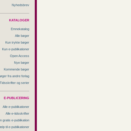
Nyhedsbrev
KATALOGER
Emnekatalog
Alle bøger
Kun trykte bøger
Kun e-publikationer
Open Access
Nye bøger
Kommende bøger
øger fra andre forlag
Tidsskrifter og serier
E-PUBLICERING
Alle e-publikationer
Alle e-tidsskrifter
n gratis e-publikation
ælp til e-publikationer