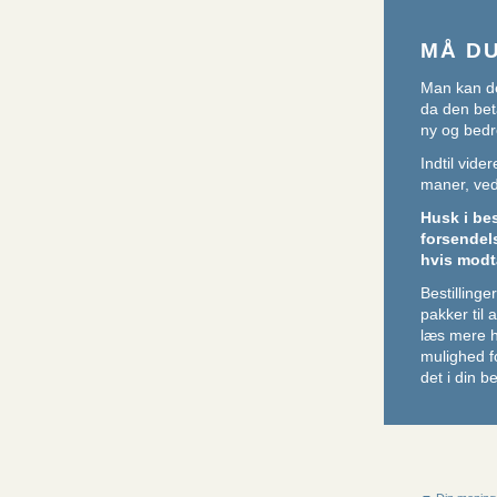
MÅ D
Man kan de
da den beta
ny og bedr
Indtil vid
maner, ved 
Husk i be
forsendel
hvis modt
Bestillin
pakker til
læs mere 
mulighed f
det i din be