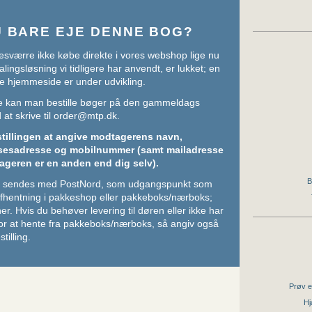
U BARE EJE DENNE BOG?
sværre ikke købe direkte i vores webshop lige nu
lingsløsning vi tidligere har anvendt, er lukket; en
e hjemmeside er under udvikling.
ere kan man bestille bøger på den gammeldags
at skrive til
order@mtp.dk
.
stillingen at angive modtagerens navn,
sesadresse og mobilnummer (samt mailadresse
ageren er en anden end dig selv).
B
ger sendes med PostNord, som udgangspunkt som
 afhentning i pakkeshop eller pakkeboks/nærboks;
her
. Hvis du behøver levering til døren eller ikke har
or at hente fra pakkeboks/nærboks, så angiv også
stilling.
Prøv e
Hj