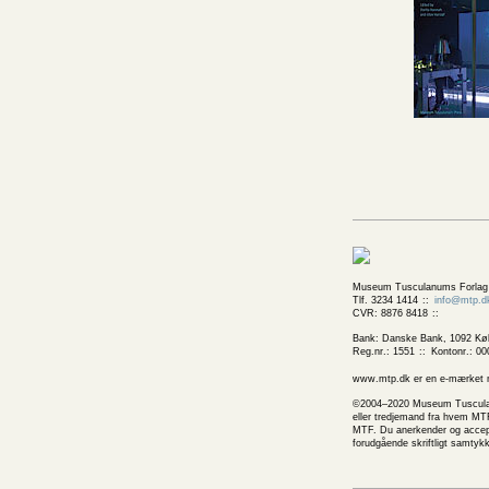
Museum Tusculanums Forlag
Tlf. 3234 1414
info@mtp.d
CVR: 8876 8418
Bank: Danske Bank, 1092 Kø
Reg.nr.: 1551
Kontonr.: 00
www.mtp.dk er en e-mærket net
©2004–2020 Museum Tusculanums
eller tredjemand fra hvem MTF
MTF. Du anerkender og accepte
forudgående skriftligt samtyk