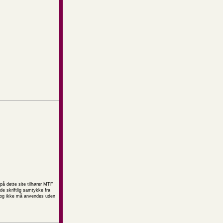
på dette site tilhører MTF
e skriftlig samtykke fra
t og ikke må anvendes uden