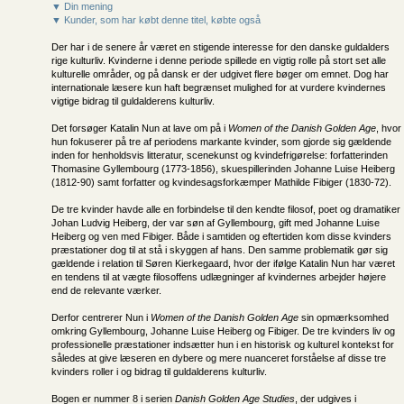
▼ Din mening
▼ Kunder, som har købt denne titel, købte også
Der har i de senere år været en stigende interesse for den danske guldalders
rige kulturliv. Kvinderne i denne periode spillede en vigtig rolle på stort set alle
kulturelle områder, og på dansk er der udgivet flere bøger om emnet. Dog har
internationale læsere kun haft begrænset mulighed for at vurdere kvindernes
vigtige bidrag til guldalderens kulturliv.
Det forsøger Katalin Nun at lave om på i
Women of the Danish Golden Age
, hvor
hun fokuserer på tre af periodens markante kvinder, som gjorde sig gældende
inden for henholdsvis litteratur, scenekunst og kvindefrigørelse: forfatterinden
Thomasine Gyllembourg (1773-1856), skuespillerinden Johanne Luise Heiberg
(1812-90) samt forfatter og kvindesagsforkæmper Mathilde Fibiger (1830-72).
De tre kvinder havde alle en forbindelse til den kendte filosof, poet og dramatiker
Johan Ludvig Heiberg, der var søn af Gyllembourg, gift med Johanne Luise
Heiberg og ven med Fibiger. Både i samtiden og eftertiden kom disse kvinders
præstationer dog til at stå i skyggen af hans. Den samme problematik gør sig
gældende i relation til Søren Kierkegaard, hvor der ifølge Katalin Nun har været
en tendens til at vægte filosoffens udlægninger af kvindernes arbejder højere
end de relevante værker.
Derfor centrerer Nun i
Women of the Danish Golden Age
sin opmærksomhed
omkring Gyllembourg, Johanne Luise Heiberg og Fibiger. De tre kvinders liv og
professionelle præstationer indsætter hun i en historisk og kulturel kontekst for
således at give læseren en dybere og mere nuanceret forståelse af disse tre
kvinders roller i og bidrag til guldalderens kulturliv.
Bogen er nummer 8 i serien
Danish Golden Age Studies
, der udgives i