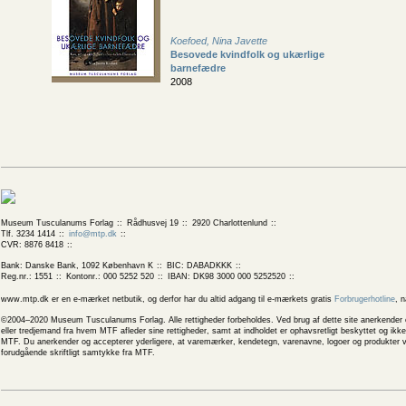
Koefoed, Nina Javette
Besovede kvindfolk og ukærlige
barnefædre
2008
Museum Tusculanums Forlag
Rådhusvej 19
2920 Charlottenlund
Tlf. 3234 1414
info@mtp.dk
CVR: 8876 8418
Bank: Danske Bank, 1092 København K
BIC: DABADKKK
Reg.nr.: 1551
Kontonr.: 000 5252 520
IBAN: DK98 3000 000 5252520
www.mtp.dk er en e-mærket netbutik, og derfor har du altid adgang til e-mærkets gratis
Forbrugerhotline
, 
©2004–2020 Museum Tusculanums Forlag. Alle rettigheder forbeholdes. Ved brug af dette site anerkender og
eller tredjemand fra hvem MTF afleder sine rettigheder, samt at indholdet er ophavsretligt beskyttet og ik
MTF. Du anerkender og accepterer yderligere, at varemærker, kendetegn, varenavne, logoer og produkter v
forudgående skriftligt samtykke fra MTF.