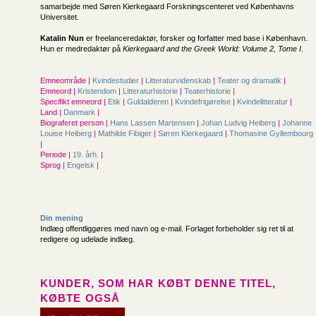
samarbejde med Søren Kierkegaard Forskningscenteret ved Københavns
Universitet.
Katalin Nun
er freelanceredaktør, forsker og forfatter med base i København.
Hun er medredaktør på
Kierkegaard and the Greek World: Volume 2, Tome I
.
Emneområde |
Kvindestudier
|
Litteraturvidenskab
|
Teater og dramatik
|
Emneord |
Kristendom
|
Litteraturhistorie
|
Teaterhistorie
|
Specifikt emneord |
Etik
|
Guldalderen
|
Kvindefrigørelse
|
Kvindelitteratur
|
Land |
Danmark
|
Biograferet person |
Hans Lassen Martensen
|
Johan Ludvig Heiberg
|
Johanne
Louise Heiberg
|
Mathilde Fibiger
|
Søren Kierkegaard
|
Thomasine Gyllembourg
|
Periode |
19. årh.
|
Sprog |
Engelsk
|
Din mening
Indlæg offentliggøres med navn og e-mail. Forlaget forbeholder sig ret til at
redigere og udelade indlæg.
KUNDER, SOM HAR KØBT DENNE TITEL,
KØBTE OGSÅ