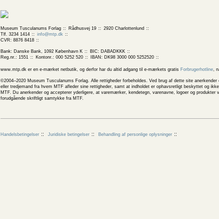
Museum Tusculanums Forlag
Rådhusvej 19
2920 Charlottenlund
Tlf. 3234 1414
info@mtp.dk
CVR: 8876 8418
Bank: Danske Bank, 1092 København K
BIC: DABADKKK
Reg.nr.: 1551
Kontonr.: 000 5252 520
IBAN: DK98 3000 000 5252520
www.mtp.dk er en e-mærket netbutik, og derfor har du altid adgang til e-mærkets gratis
Forbrugerhotline
, 
©2004–2020 Museum Tusculanums Forlag. Alle rettigheder forbeholdes. Ved brug af dette site anerkender og
eller tredjemand fra hvem MTF afleder sine rettigheder, samt at indholdet er ophavsretligt beskyttet og ik
MTF. Du anerkender og accepterer yderligere, at varemærker, kendetegn, varenavne, logoer og produkter v
forudgående skriftligt samtykke fra MTF.
Handelsbetingelser
Juridiske betingelser
Behandling af personlige oplysninger