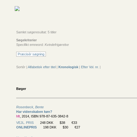
Samlet søgeresultat: 5 titler
Søgekriterier
Specifikt emneord:
Kvindefrigørelse
Præcisér søgning
Sortér |
Alfabetisk efter titel
|
Kronologisk
|
Efter Vol. nr.
|
Bøger
Rosenbeck, Bente
Har videnskaben køn?
hft
, 2014, ISBN 978-87-635-3842-8
VEJL. PRIS
248 DKK
$38
€33
ONLINEPRIS
198 DKK
$30
€27