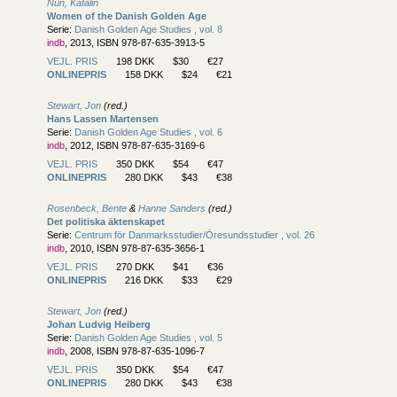
Nun, Katalin
Women of the Danish Golden Age
Serie:
Danish Golden Age Studies , vol. 8
indb
, 2013, ISBN 978-87-635-3913-5
VEJL. PRIS
198 DKK
$30
€27
ONLINEPRIS
158 DKK
$24
€21
Stewart, Jon
(red.)
Hans Lassen Martensen
Serie:
Danish Golden Age Studies , vol. 6
indb
, 2012, ISBN 978-87-635-3169-6
VEJL. PRIS
350 DKK
$54
€47
ONLINEPRIS
280 DKK
$43
€38
Rosenbeck, Bente
&
Hanne Sanders
(red.)
Det politiska äktenskapet
Serie:
Centrum för Danmarksstudier/
Öresundsstudier , vol. 26
indb
, 2010, ISBN 978-87-635-3656-1
VEJL. PRIS
270 DKK
$41
€36
ONLINEPRIS
216 DKK
$33
€29
Stewart, Jon
(red.)
Johan Ludvig Heiberg
Serie:
Danish Golden Age Studies , vol. 5
indb
, 2008, ISBN 978-87-635-1096-7
VEJL. PRIS
350 DKK
$54
€47
ONLINEPRIS
280 DKK
$43
€38