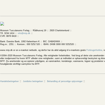
Museum Tusculanums Forlag
Rådhusvej 19
2920 Charlottenlund
Tlf. 3234 1414
info@mtp.dk
CVR: 8876 8418
Bank: Danske Bank, 1092 København K
BIC: DABADKKK
Reg.nr.: 1551
Kontonr.: 000 5252 520
IBAN: DK98 3000 000 5252520
www.mtp.dk er en e-mærket netbutik, og derfor har du altid adgang til e-mærkets gratis
Forbrugerhotline
, 
©2004–2020 Museum Tusculanums Forlag. Alle rettigheder forbeholdes. Ved brug af dette site anerkender og
eller tredjemand fra hvem MTF afleder sine rettigheder, samt at indholdet er ophavsretligt beskyttet og ik
MTF. Du anerkender og accepterer yderligere, at varemærker, kendetegn, varenavne, logoer og produkter v
forudgående skriftligt samtykke fra MTF.
Handelsbetingelser
Juridiske betingelser
Behandling af personlige oplysninger