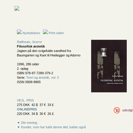
Nyhedsbrev
Print siden
Raffnsøe, Sverre
Filosofisk æstetik
Jagten på den svigefulde sandhed fra
Baumgarten og Kant til Heidegger og Adorno
1996, 286 sider
2. oplag
ISBN 978-87-7289-379-2
Serie:
Teori og æstetik, vol. 3
ISSN 0908-8865
VEJL. PRIS
275 DKK 42 $ 37 € 33 £
ONLINEPRIS
udsolgt
220 DKK 34 $ 30 € 26 £
▼ Din mening
▼ Kunder, som har købt denne titel, købte også