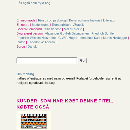
Fås også som trykt bog
Emneområde |
Filosofi og psykologi
|
Kunst og kunsthistorie
|
Litteratur
|
Emneord |
Modernisme
|
Romantikken
|
Æstetik
|
Specifikt emneord |
Klassicisme
|
Mal du siècle
|
Biograferet person |
Alexander Gottlieb Baumgarten
|
Friedrich Schiller
|
Friedrich Wilhelm Nietzsche
|
G.W.F. Hegel
|
Immanuel Kant
|
Martin Heidegger
|
Platon
|
Theodor W. Adorno
|
Sprog |
Dansk
|
Din mening
Indlæg offentliggøres med navn og e-mail. Forlaget forbeholder sig ret til at
redigere og udelade indlæg.
KUNDER, SOM HAR KØBT DENNE TITEL,
KØBTE OGSÅ