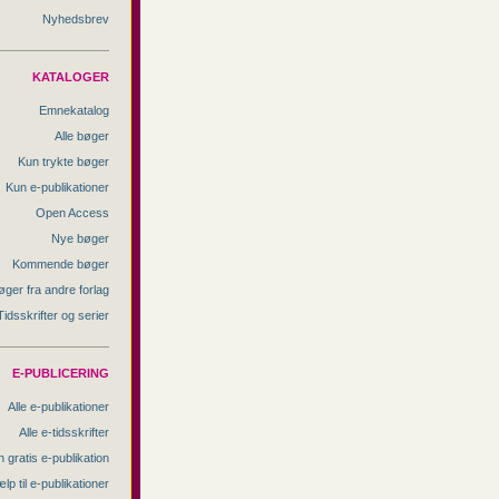
Nyhedsbrev
KATALOGER
Emnekatalog
Alle bøger
Kun trykte bøger
Kun e-publikationer
Open Access
Nye bøger
Kommende bøger
øger fra andre forlag
Tidsskrifter og serier
E-PUBLICERING
Alle e-publikationer
Alle e-tidsskrifter
 gratis e-publikation
lp til e-publikationer