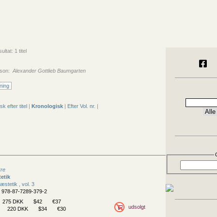
ltat: 1 titel
rson:
Alexander Gottlieb Baumgarten
ning
sk efter titel
|
Kronologisk
|
Efter Vol. nr.
|
rre
tetik
æstetik , vol. 3
N 978-87-7289-379-2
275 DKK
$42
€37
udsolgt
220 DKK
$34
€30