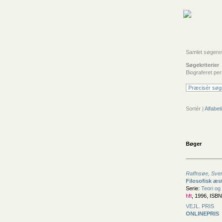
Samlet søgeresu
Søgekriterier
Biograferet pe
Præcisér søg
Sortér |
Alfabeti
Bøger
Raffnsøe, Sve
Filosofisk æs
Serie:
Teori og 
hft
, 1996, ISB
VEJL. PRIS
ONLINEPRIS