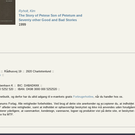
Ryholt, Kim
The Story of Petese Son of Petetum and
Seventy other Good and Bad Stories
1999
Rådhusvej 19
2920 Charlottenlund
k
benhavn K
BIC: DABADKKK
0 5252 520
IBAN: DK98 3000 000 5252520
butik, og derfor har du altid adgang til e-mærkets gratis
Forbrugerhotline
, når du handler hos os.
 Forlag. Alle rettigheder forbeholdes. Ved brug af dette site anerkender og accepterer du, at indholdet 
 afleder sine rettigheder, samt at indholdet er ophavsretligt beskyttet og ikke må anvendes uden forudgåend
rer yderligere, at varemærker, kendetegn, varenavne, logoer og produkter vist på dette site, er beskytte
ke fra MTF.