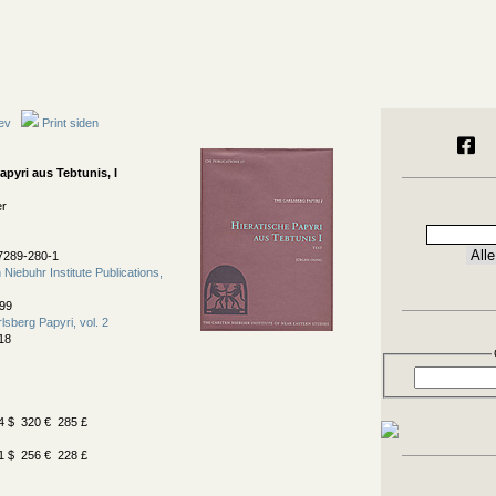
ev
Print siden
apyri aus Tebtunis, I
er
7289-280-1
Niebuhr Institute Publications,
99
lsberg Papyri, vol. 2
18
 $ 320 € 285 £
 $ 256 € 228 £