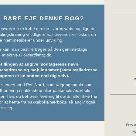
U BARE EJE DENNE BOG?
sværre ikke købe direkte i vores webshop lige nu
lingsløsning vi tidligere har anvendt, er lukket; en
e hjemmeside er under udvikling.
ere kan man bestille bøger på den gammeldags
at skrive til
order@mtp.dk
.
stillingen at angive modtagerens navn,
sesadresse og mobilnummer (samt mailadresse
ageren er en anden end dig selv).
B
ger sendes med PostNord, som udgangspunkt som
 afhentning i pakkeshop eller pakkeboks/nærboks;
her
. Hvis du behøver levering til døren eller ikke har
or at hente fra pakkeboks/nærboks, så angiv også
stilling.
Prøv e
Hj