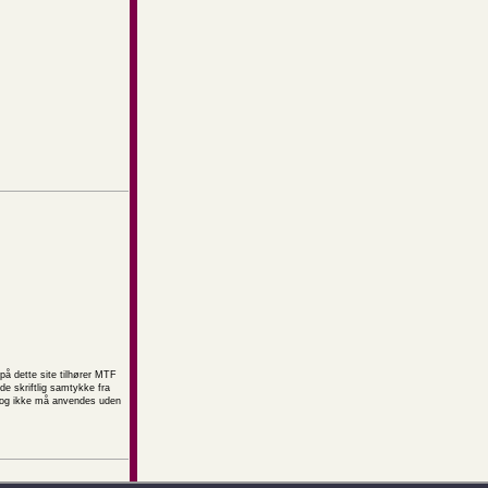
på dette site tilhører MTF
e skriftlig samtykke fra
t og ikke må anvendes uden