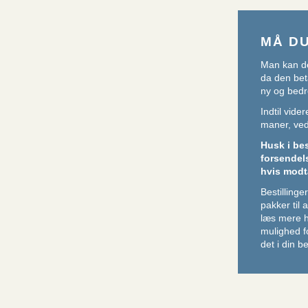
MÅ D
Man kan de
da den beta
ny og bedr
Indtil vid
maner, ved 
Husk i be
forsendel
hvis modt
Bestillin
pakker til
læs mere 
mulighed f
det i din be