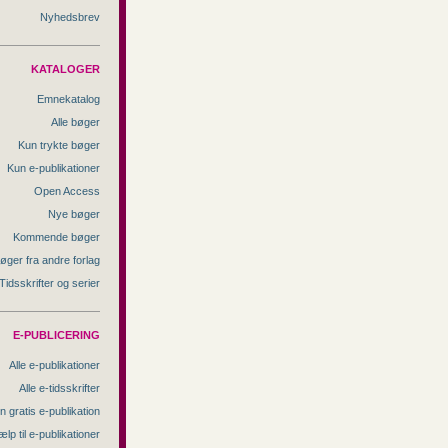
Nyhedsbrev
KATALOGER
Emnekatalog
Alle bøger
Kun trykte bøger
Kun e-publikationer
Open Access
Nye bøger
Kommende bøger
øger fra andre forlag
Tidsskrifter og serier
E-PUBLICERING
Alle e-publikationer
Alle e-tidsskrifter
n gratis e-publikation
ælp til e-publikationer