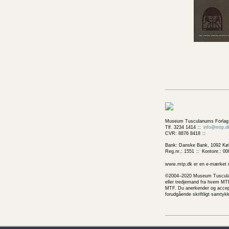
Museum Tusculanums Forlag
Tlf. 3234 1414
info@mtp.d
CVR: 8876 8418
Bank: Danske Bank, 1092 Kø
Reg.nr.: 1551
Kontonr.: 00
www.mtp.dk er en e-mærket net
©2004–2020 Museum Tusculanums
eller tredjemand fra hvem MTF
MTF. Du anerkender og accepte
forudgående skriftligt samtyk