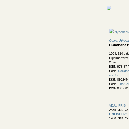
Nyhedsbr
Osing, Jürgen
Hieratische P
1998, 310 sid
Rigt illustreret
2 bind
ISBN 978-87-
Serie:
Carsten 
vol. 17
ISSN 0902-54
Serie:
The Car
ISSN 0907-81
VEJL. PRIS
2375 DKK 364
ONLINEPRIS
1900 DKK 291