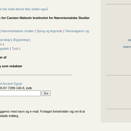
 har købt denne titel, købte også
 for
Carsten Niebuhr Instituttet for Nærorientalske Studier
|
Nærorientalske studier
|
Sprog og lingvistik
|
Tekstudgaver og
|
pyrologi
|
Ægyptologi
|
In
en
|
Inter
yptisk
|
Tysk
|
er af
g som redaktør
of Ancient Egypt
8-87-7289-140-8, indb
iggøres med navn og e-mail. Forlaget forbeholder sig ret til at
delade indlæg.