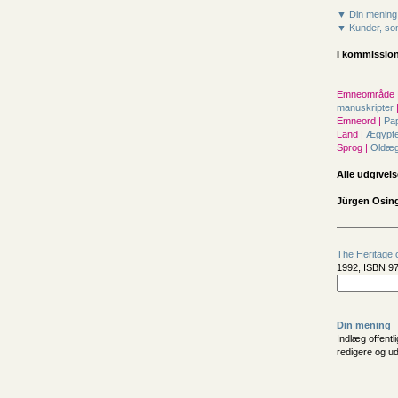
▼ Din mening
▼ Kunder, som
I kommission
Emneområde 
manuskripter
Emneord |
Pa
Land |
Ægypt
Sprog |
Oldæg
Alle udgivels
Jürgen Osin
The Heritage 
1992, ISBN 97
Din mening
Indlæg offentl
redigere og u