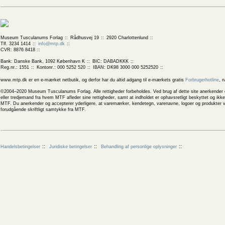
Museum Tusculanums Forlag
Rådhusvej 19
2920 Charlottenlund
Tlf. 3234 1414
info@mtp.dk
CVR: 8876 8418
Bank: Danske Bank, 1092 København K
BIC: DABADKKK
Reg.nr.: 1551
Kontonr.: 000 5252 520
IBAN: DK98 3000 000 5252520
www.mtp.dk er en e-mærket netbutik, og derfor har du altid adgang til e-mærkets gratis
Forbrugerhotline
, 
©2004–2020 Museum Tusculanums Forlag. Alle rettigheder forbeholdes. Ved brug af dette site anerkender og
eller tredjemand fra hvem MTF afleder sine rettigheder, samt at indholdet er ophavsretligt beskyttet og ik
MTF. Du anerkender og accepterer yderligere, at varemærker, kendetegn, varenavne, logoer og produkter v
forudgående skriftligt samtykke fra MTF.
Handelsbetingelser
Juridiske betingelser
Behandling af personlige oplysninger