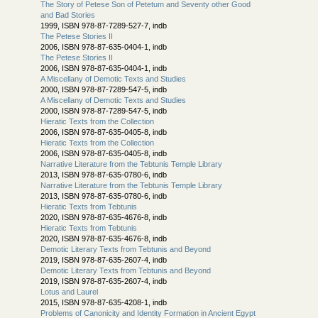
The Story of Petese Son of Petetum and Seventy other Good
and Bad Stories
1999, ISBN 978-87-7289-527-7, indb
The Petese Stories II
2006, ISBN 978-87-635-0404-1, indb
The Petese Stories II
2006, ISBN 978-87-635-0404-1, indb
A Miscellany of Demotic Texts and Studies
2000, ISBN 978-87-7289-547-5, indb
A Miscellany of Demotic Texts and Studies
2000, ISBN 978-87-7289-547-5, indb
Hieratic Texts from the Collection
2006, ISBN 978-87-635-0405-8, indb
Hieratic Texts from the Collection
2006, ISBN 978-87-635-0405-8, indb
Narrative Literature from the Tebtunis Temple Library
2013, ISBN 978-87-635-0780-6, indb
Narrative Literature from the Tebtunis Temple Library
2013, ISBN 978-87-635-0780-6, indb
Hieratic Texts from Tebtunis
2020, ISBN 978-87-635-4676-8, indb
Hieratic Texts from Tebtunis
2020, ISBN 978-87-635-4676-8, indb
Demotic Literary Texts from Tebtunis and Beyond
2019, ISBN 978-87-635-2607-4, indb
Demotic Literary Texts from Tebtunis and Beyond
2019, ISBN 978-87-635-2607-4, indb
Lotus and Laurel
2015, ISBN 978-87-635-4208-1, indb
Problems of Canonicity and Identity Formation in Ancient Egypt