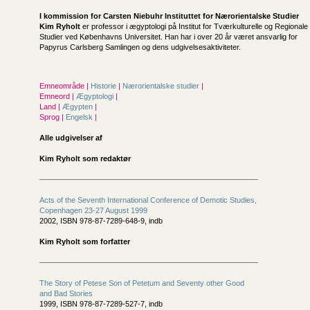
I kommission for
Carsten Niebuhr Instituttet for Nærorientalske Studier
Kim Ryholt
er professor i ægyptologi på Institut for Tværkulturelle og Regionale
Studier ved Københavns Universitet. Han har i over 20 år været ansvarlig for
Papyrus Carlsberg Samlingen og dens udgivelsesaktiviteter.
Emneområde |
Historie
|
Nærorientalske studier
|
Emneord |
Ægyptologi
|
Land |
Ægypten
|
Sprog |
Engelsk
|
Alle udgivelser af
Kim Ryholt som redaktør
Acts of the Seventh International Conference of Demotic Studies,
Copenhagen 23-27 August 1999
2002, ISBN 978-87-7289-648-9, indb
Kim Ryholt som forfatter
The Story of Petese Son of Petetum and Seventy other Good
and Bad Stories
1999, ISBN 978-87-7289-527-7, indb