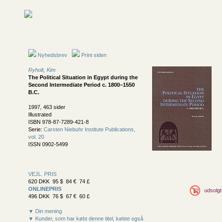
Nyhedsbrev
Print siden
Ryholt, Kim
The Political Situation in Egypt during the
Second Intermediate Period c. 1800–1550
B.C.
1997, 463 sider
Illustrated
ISBN 978-87-7289-421-8
Serie:
Carsten Niebuhr Institute Publications,
vol. 20
ISSN 0902-5499
VEJL. PRIS
620 DKK 95 $ 84 € 74 £
ONLINEPRIS
udsolgt
496 DKK 76 $ 67 € 60 £
▼ Din mening
▼ Kunder, som har købt denne titel, købte også