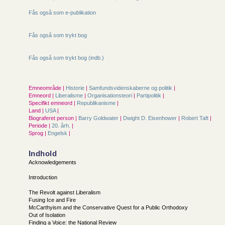
Fås også som e-publikation
Fås også som trykt bog
Fås også som trykt bog (indb.)
Emneområde |
Historie
|
Samfunds­videnskaberne og politik
|
Emneord |
Liberalisme
|
Organisationsteori
|
Partipolitik
|
Specifikt emneord |
Republikanisme
|
Land |
USA
|
Biograferet person |
Barry Goldwater
|
Dwight D. Eisenhower
|
Robert Taft
|
Periode |
20. årh.
|
Sprog |
Engelsk
|
Indhold
Acknowledgements
Introduction
The Revolt against Liberalism
Fusing Ice and Fire
McCarthyism and the Conservative Quest for a Public Orthodoxy
Out of Isolation
Finding a Voice: the National Review