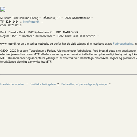
Museum Tusculanums Forlag
Rådhusvej 19
2920 Charlottenlund
Tlf. 3234 1414
info@mtp.dk
CVR: 8876 8418
Bank: Danske Bank, 1092 København K
BIC: DABADKKK
Reg.nr.: 1551
Kontonr.: 000 5252 520
IBAN: DK98 3000 000 5252520
www.mtp.dk er en e-mærket netbutik, og derfor har du altid adgang til e-mærkets gratis
Forbrugerhotline
, 
©2004–2020 Museum Tusculanums Forlag. Alle rettigheder forbeholdes. Ved brug af dette site anerkender og
eller tredjemand fra hvem MTF afleder sine rettigheder, samt at indholdet er ophavsretligt beskyttet og ik
MTF. Du anerkender og accepterer yderligere, at varemærker, kendetegn, varenavne, logoer og produkter v
forudgående skriftligt samtykke fra MTF.
Handelsbetingelser
Juridiske betingelser
Behandling af personlige oplysninger