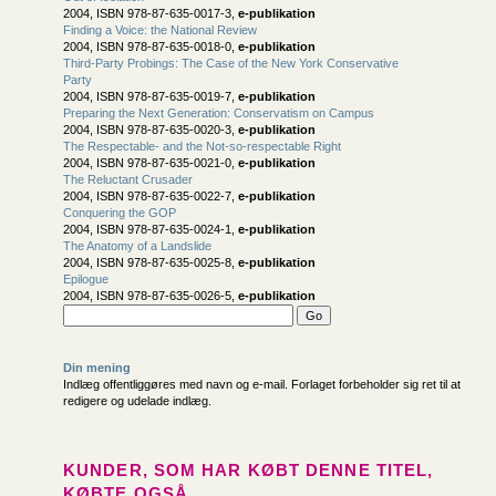
2004, ISBN 978-87-635-0017-3,
e-publikation
Finding a Voice: the National Review
2004, ISBN 978-87-635-0018-0,
e-publikation
Third-Party Probings: The Case of the New York Conservative
Party
2004, ISBN 978-87-635-0019-7,
e-publikation
Preparing the Next Generation: Conservatism on Campus
2004, ISBN 978-87-635-0020-3,
e-publikation
The Respectable- and the Not-so-respectable Right
2004, ISBN 978-87-635-0021-0,
e-publikation
The Reluctant Crusader
2004, ISBN 978-87-635-0022-7,
e-publikation
Conquering the GOP
2004, ISBN 978-87-635-0024-1,
e-publikation
The Anatomy of a Landslide
2004, ISBN 978-87-635-0025-8,
e-publikation
Epilogue
2004, ISBN 978-87-635-0026-5,
e-publikation
Din mening
Indlæg offentliggøres med navn og e-mail. Forlaget forbeholder sig ret til at
redigere og udelade indlæg.
KUNDER, SOM HAR KØBT DENNE TITEL,
KØBTE OGSÅ