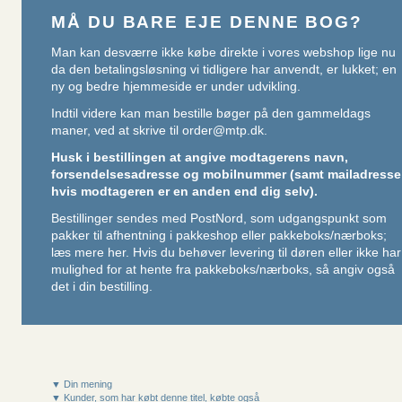
MÅ DU BARE EJE DENNE BOG?
Man kan desværre ikke købe direkte i vores webshop lige nu
da den betalingsløsning vi tidligere har anvendt, er lukket; en
ny og bedre hjemmeside er under udvikling.
Indtil videre kan man bestille bøger på den gammeldags
maner, ved at skrive til
order@mtp.dk
.
Husk i bestillingen at angive modtagerens navn,
forsendelsesadresse og mobilnummer (samt mailadresse
hvis modtageren er en anden end dig selv).
Bestillinger sendes med PostNord, som udgangspunkt som
pakker til afhentning i pakkeshop eller pakkeboks/nærboks;
læs mere her
. Hvis du behøver levering til døren eller ikke har
mulighed for at hente fra pakkeboks/nærboks, så angiv også
det i din bestilling.
▼ Din mening
▼ Kunder, som har købt denne titel, købte også