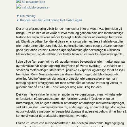
Se udvalgte sider
Indholdsfortegnelse
▼ Din mening
▼ Kunder, som har købt denne titel, købte også
Det er et uforanderligt vilkår for os mennesker ikke at vide, hvad fremtiden vil
bringe. Det er ikke et let vilkår at leve med, og gennem hele den menneskelige
historie har vi på alskens måder forsøgt at finde måder at forudsige fremtiden
på. Blandt de tidligst kendte af disse er at se på stjerner, læse i teblade og olier
eller undersøge offerdyrs indvolde og fortolke bestemte observerbare tegn som
gode eller onde varsler. Denne slags spådomme går helt tilbage til Oldtidens
Mesopotamien, og de ældste, der findes bevaret, er over tre årtusinder gamle.
I dag vil de færreste nok tro på, at stjernernes bevægelser eller markeringer på
dyreindvolde har nogen egentlig indflydelse på vores hverdag – vi forlader os i
stedet på meteorologer, statistikere, politiske eksperter og deslige for at se ind i
fremtiden. Men i Mesopotamien var disse ritualer noget, der blev taget dybt
alvorligt. Ved hofferne var der ansat professionelle varselstagere, og man
foretog sig intet af vigtighed, før man havde fået et positivt varsel og vidste, at
guderne var på ens side – selv konger drog ikke i krig foruden.
Det kan måske virke fjernt for en moderne verdensborger, men i virkeligheden
er forskellen på en varselstager, der fortolker varsler i fårelevere, og en
børsmægler, der bruger statistik til at forsøge at forudsige markedssvingninger,
slet ikke så stor. Sandsynligheden for, at de tager fejl, er omtrent lige stor, og fra
et psykologisk synspunkt er begge blot tilgange til at løse et behov, vi har haft så
længe vi kender til: at afdække fremtidens mysterier.
I
Hvad er værre end uvished?
fortæller Ulla Koch på indlevende, tilgængelig og