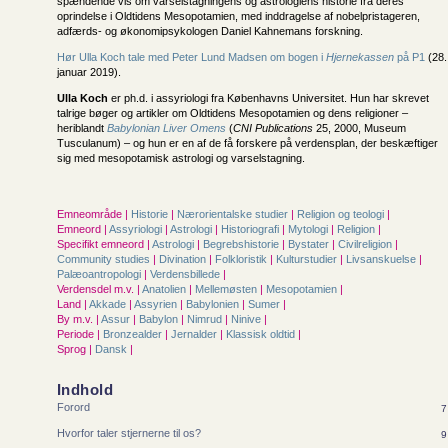
spændende vis om varselstagningens og astrologiens historie fra deres
oprindelse i Oldtidens Mesopotamien, med inddragelse af nobelpristageren,
adfærds- og økonomipsykologen Daniel Kahnemans forskning.
Hør Ulla Koch tale med Peter Lund Madsen om bogen i
Hjernekassen
på P1
(28.
januar 2019).
Ulla Koch
er ph.d. i assyriologi fra Københavns Universitet. Hun har skrevet
talrige bøger og artikler om Oldtidens Mesopotamien og dens religioner –
heriblandt
Babylonian Liver Omens
(
CNI Publications
25, 2000, Museum
Tusculanum) – og hun er en af de få forskere på verdensplan, der beskæftiger
sig med mesopotamisk astrologi og varselstagning.
Emneområde |
Historie
|
Nærorientalske studier
|
Religion og teologi
|
Emneord |
Assyriologi
|
Astrologi
|
Historiografi
|
Mytologi
|
Religion
|
Specifikt emneord |
Astrologi
|
Begrebshistorie
|
Bystater
|
Civilreligion
|
Community studies
|
Divination
|
Folkloristik
|
Kulturstudier
|
Livsanskuelse
|
Palæoantropologi
|
Verdensbillede
|
Verdensdel m.v. |
Anatolien
|
Mellemøsten
|
Mesopotamien
|
Land |
Akkade
|
Assyrien
|
Babylonien
|
Sumer
|
By m.v. |
Assur
|
Babylon
|
Nimrud
|
Ninive
|
Periode |
Bronzealder
|
Jernalder
|
Klassisk oldtid
|
Sprog |
Dansk
|
Indhold
Forord
7
Hvorfor taler stjernerne til os?
9