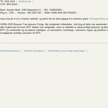
Tlf. 3234 1414
info@mtp.dk
CVR: 8876 8418
Bank: Danske Bank, 1092 København K
BIC: DABADKKK
Reg.nr.: 1551
Kontonr.: 000 5252 520
IBAN: DK98 3000 000 5252520
www.mtp.dk er en e-mærket netbutik, og derfor har du altid adgang til e-mærkets gratis
Forbrugerhotline
, 
©2004–2020 Museum Tusculanums Forlag. Alle rettigheder forbeholdes. Ved brug af dette site anerkender og
eller tredjemand fra hvem MTF afleder sine rettigheder, samt at indholdet er ophavsretligt beskyttet og ik
MTF. Du anerkender og accepterer yderligere, at varemærker, kendetegn, varenavne, logoer og produkter v
forudgående skriftligt samtykke fra MTF.
Handelsbetingelser
Juridiske betingelser
Behandling af personlige oplysninger