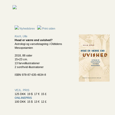
Nyhedsbrev
Print siden
Koch, Ulla
Hvad er værre end uvished?
Astrologi og varselstagning i Oldtidens
Mesopotamien
2018, 88 sider
15×23 cm.
13 farveillustrationer
2 sort/hvid-illustrationer
ISBN 978-87-635-4634-8
VEJL. PRIS
125 DKK 19 $ 17 € 15 £
ONLINEPRIS
100 DKK 15 $ 13 € 12 £