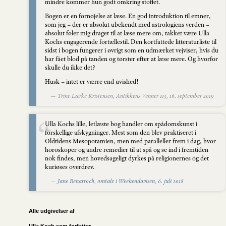
mindre kommer hun godt omkring stoffet.
Bogen er en fornøjelse at læse. En god introduktion til emner,
som jeg – der er absolut ubekendt med astrologiens verden –
absolut føler mig draget til at læse mere om, takket være Ulla
Kochs engagerende fortællestil. Den kortfattede litteraturliste til
sidst i bogen fungerer i øvrigt som en udmærket vejviser, hvis du
har fået blod på tanden og tørster efter at læse mere. Og hvorfor
skulle du ikke det?
Husk – intet er værre end uvished!
— Trine Lærke Kristensen, Antikkens Venner 113, 16. september 2019
Ulla Kochs lille, letlæste bog handler om spådomskunst i
forskellige afskygninger. Mest som den blev praktiseret i
Oldtidens Mesopotamien, men med paralleller frem i dag, hvor
horoskoper og andre remedier til at spå og se ind i fremtiden
nok findes, men hovedsageligt dyrkes på religionernes og det
kuriøses overdrev.
—
Jane Benarroch, omtale i Weekendavisen, 6. juli 2018
Alle udgivelser af
Ulla Koch som forfatter