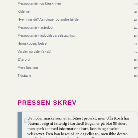
Mesopotamien og kileskriften
19
Kilderne
31
Hvem var de? Astrologer og andre lærde
41
Mesopotamisk astrologi
47
Mesopotamisk indvoldsvarselstagning
63
Horoskopets fødsel
71
Varsler og viden(skab)
77
Efterord
83
Mere læsning
85
Tidstavle
88
PRESSEN SKREV
Det lyder måske som et ambitiøst projekt, men Ulla Koch har
bestemt valgt af fatte sig i korthed! Bogen er på blot 88 sider,
men spækket med information; kort, koncis og absolut
velskrevet. Den kan læses på en dag eller to, men ikke destro