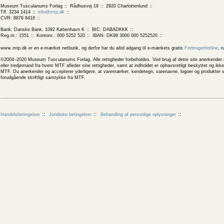
Museum Tusculanums Forlag
Rådhusvej 19
2920 Charlottenlund
Tlf. 3234 1414
info@mtp.dk
CVR: 8876 8418
Bank: Danske Bank, 1092 København K
BIC: DABADKKK
Reg.nr.: 1551
Kontonr.: 000 5252 520
IBAN: DK98 3000 000 5252520
www.mtp.dk er en e-mærket netbutik, og derfor har du altid adgang til e-mærkets gratis
Forbrugerhotline
, 
©2004–2020 Museum Tusculanums Forlag. Alle rettigheder forbeholdes. Ved brug af dette site anerkender og
eller tredjemand fra hvem MTF afleder sine rettigheder, samt at indholdet er ophavsretligt beskyttet og ik
MTF. Du anerkender og accepterer yderligere, at varemærker, kendetegn, varenavne, logoer og produkter v
forudgående skriftligt samtykke fra MTF.
Handelsbetingelser
Juridiske betingelser
Behandling af personlige oplysninger