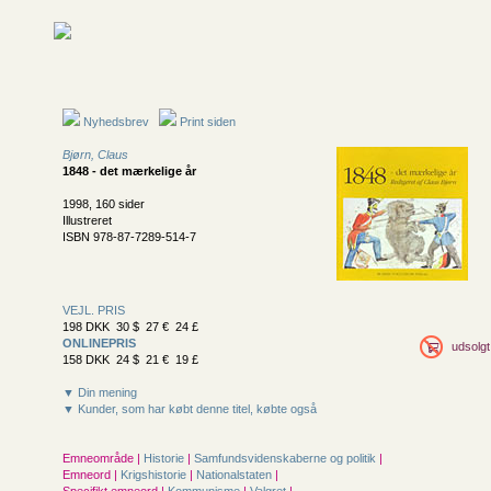
Nyhedsbrev
Print siden
Bjørn, Claus
1848 - det mærkelige år
1998, 160 sider
Illustreret
ISBN 978-87-7289-514-7
VEJL. PRIS
198 DKK 30 $ 27 € 24 £
ONLINEPRIS
udsolgt
158 DKK 24 $ 21 € 19 £
▼ Din mening
▼ Kunder, som har købt denne titel, købte også
Emneområde |
Historie
|
Samfunds­videnskaberne og politik
|
Emneord |
Krigshistorie
|
Nationalstaten
|