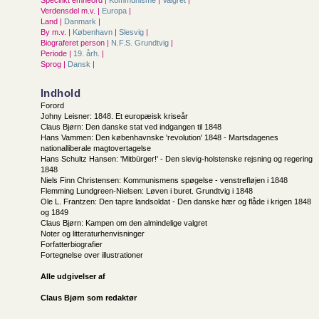
Specifikt emneord |
Kommunisme
|
Valgret
|
Verdensdel m.v. |
Europa
|
Land |
Danmark
|
By m.v. |
København
|
Slesvig
|
Biograferet person |
N.F.S. Grundtvig
|
Periode |
19. årh.
|
Sprog |
Dansk
|
Indhold
Forord
Johny Leisner: 1848. Et europæisk kriseår
Claus Bjørn: Den danske stat ved indgangen til 1848
Hans Vammen: Den københavnske 'revolution' 1848 - Martsdagenes
nationalliberale magtovertagelse
Hans Schultz Hansen: 'Mitbürger!' - Den slevig-holstenske rejsning og regering
1848
Niels Finn Christensen: Kommunismens spøgelse - venstrefløjen i 1848
Flemming Lundgreen-Nielsen: Løven i buret. Grundtvig i 1848
Ole L. Frantzen: Den tapre landsoldat - Den danske hær og flåde i krigen 1848
og 1849
Claus Bjørn: Kampen om den almindelige valgret
Noter og litteraturhenvisninger
Forfatterbiografier
Fortegnelse over illustrationer
Alle udgivelser af
Claus Bjørn som redaktør