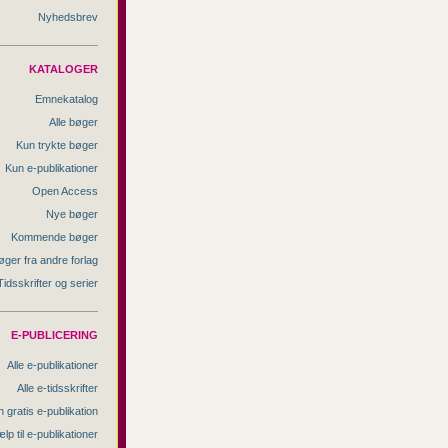
Nyhedsbrev
KATALOGER
Emnekatalog
Alle bøger
Kun trykte bøger
Kun e-publikationer
Open Access
Nye bøger
Kommende bøger
øger fra andre forlag
Tidsskrifter og serier
E-PUBLICERING
Alle e-publikationer
Alle e-tidsskrifter
 gratis e-publikation
lp til e-publikationer