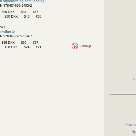
m styreform og som ideologi
BN 978-87-635-3493-2
350 DKK
$54
€47
280 DKK
$43
€38
ed.)
rkelige år
BN 978-87-7289-514-7
198 DKK
$30
€27
udsolgt
158 DKK
$24
€21
B
Prøv en
Hjæ