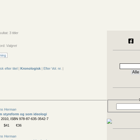
tat: 3 titler
ord:
Valgret
ning
sk efter titel
|
Kronologisk
|
Efter Vol. nr.
|
ns Herman
m styreform og som ideologi
, 2010, ISBN 978-87-635-3542-7
$41
€36
ns Herman