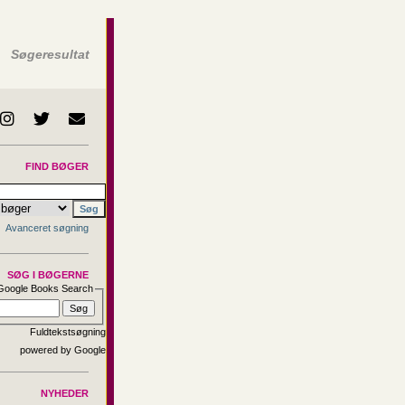
Søgeresultat
FIND BØGER
Avanceret søgning
SØG I BØGERNE
Google Books Search
Fuldtekstsøgning
NYHEDER