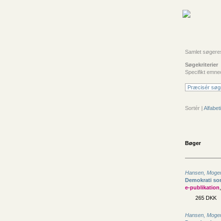
Samlet søgeresul
Søgekriterier
Specifikt emne
Præcisér søg
Sortér |
Alfabeti
Bøger
Hansen, Moge
Demokrati so
e-publikation
265 DKK
Hansen, Moge