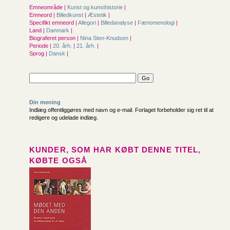
Emneområde |
Kunst og kunsthistorie
|
Emneord |
Billedkunst
|
Æstetik
|
Specifikt emneord |
Allegori
|
Billedanalyse
|
Fænomenologi
|
Land |
Danmark
|
Biograferet person |
Nina Sten-Knudsen
|
Periode |
20. årh.
|
21. årh.
|
Sprog |
Dansk
|
Din mening
Indlæg offentliggøres med navn og e-mail. Forlaget forbeholder sig ret til at
redigere og udelade indlæg.
KUNDER, SOM HAR KØBT DENNE TITEL,
KØBTE OGSÅ