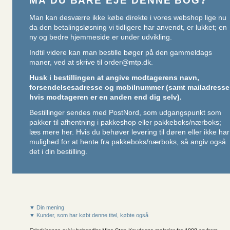
MÅ DU BARE EJE DENNE BOG?
Man kan desværre ikke købe direkte i vores webshop lige nu
da den betalingsløsning vi tidligere har anvendt, er lukket; en
ny og bedre hjemmeside er under udvikling.
Indtil videre kan man bestille bøger på den gammeldags
maner, ved at skrive til
order@mtp.dk
.
Husk i bestillingen at angive modtagerens navn,
forsendelsesadresse og mobilnummer (samt mailadresse
hvis modtageren er en anden end dig selv).
Bestillinger sendes med PostNord, som udgangspunkt som
pakker til afhentning i pakkeshop eller pakkeboks/nærboks;
læs mere her
. Hvis du behøver levering til døren eller ikke har
mulighed for at hente fra pakkeboks/nærboks, så angiv også
det i din bestilling.
▼ Din mening
▼ Kunder, som har købt denne titel, købte også