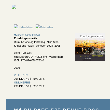
Nyhedsbrev
Print siden
Haarder, Cecil Bojsen
Erindringens arkiv
Rum, historie og fortælling i Nina Sten-
Knudsens maleri i perioden 1998- 2005
2009, 178 sider
rigt illustreret, 24,7x22,8 cm (tværformat)
ISBN 978-87-635-0753-0
2009
VEJL. PRIS
298 DKK 46 $ 40 € 36 £
ONLINEPRIS
238 DKK 36 $ 32 € 29 £