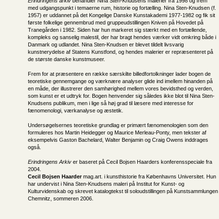
Erindringens arkiv
behandler Nina Sten-Knudsens malerier fra 1998 og frem
med udgangspunkt i temaerne rum, historie og fortælling. Nina Sten-Knudsen (f.
1957) er uddannet på det Kongelige Danske Kunstakademi 1977-1982 og fik sit
første folkelige gennembrud med gruppeudstillingen Kniven på Hovedet på
Tranegården i 1982. Siden har hun markeret sig stærkt med en fortællende,
kompleks og sanselig malestil, der har bragt hendes værker vidt omkring både i
Danmark og udlandet. Nina Sten-Knudsen er blevet tildelt livsvarig
kunstnerydelse af Statens Kunstfond, og hendes malerier er repræsenteret på
de største danske kunstmuseer.
Frem for at præsentere en række særskilte billedfortolkninger lader bogen de
teoretiske gennemgange og værknære analyser glide ind imellem hinanden på
en måde, der illustrerer den samhørighed mellem vores bevidsthed og verden,
som kunst er et udtryk for. Bogen henvender sig således ikke blot til Nina Sten-
Knudsens publikum, men i lige så høj grad til læsere med interesse for
fænomenologi, værkanalyse og æstetik.
Undersøgelsernes teoretiske grundlag er primært fænomenologien som den
formuleres hos Martin Heidegger og Maurice Merleau-Ponty, men tekster af
eksempelvis Gaston Bachelard, Walter Benjamin og Craig Owens inddrages
også.
Erindringens Arkiv
er baseret på Cecil Bojsen Haarders konferensspeciale fra
2004.
Cecil Bojsen Haarder
mag.art. i kunsthistorie fra Københavns Universitet. Hun
har undervist i Nina Sten-Knudsens maleri på Institut for Kunst- og
Kulturvidenskab og skrevet katalogtekst til soloudstillingen på Kunstsammlungen
Chemnitz, sommeren 2006.