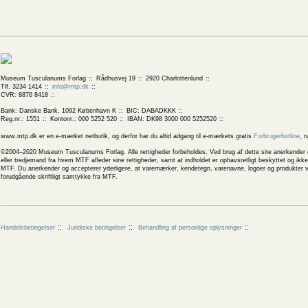
Museum Tusculanums Forlag
Rådhusvej 19
2920 Charlottenlund
Tlf. 3234 1414
info@mtp.dk
CVR: 8876 8418
Bank: Danske Bank, 1092 København K
BIC: DABADKKK
Reg.nr.: 1551
Kontonr.: 000 5252 520
IBAN: DK98 3000 000 5252520
www.mtp.dk er en e-mærket netbutik, og derfor har du altid adgang til e-mærkets gratis
Forbrugerhotline
, 
©2004–2020 Museum Tusculanums Forlag. Alle rettigheder forbeholdes. Ved brug af dette site anerkender og
eller tredjemand fra hvem MTF afleder sine rettigheder, samt at indholdet er ophavsretligt beskyttet og ik
MTF. Du anerkender og accepterer yderligere, at varemærker, kendetegn, varenavne, logoer og produkter v
forudgående skriftligt samtykke fra MTF.
Handelsbetingelser
Juridiske betingelser
Behandling af personlige oplysninger