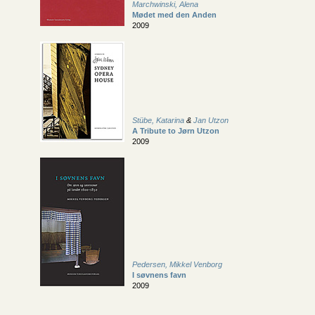
Marchwinski, Alena
Mødet med den Anden
2009
Stübe, Katarina
&
Jan Utzon
A Tribute to Jørn Utzon
2009
Pedersen, Mikkel Venborg
I søvnens favn
2009