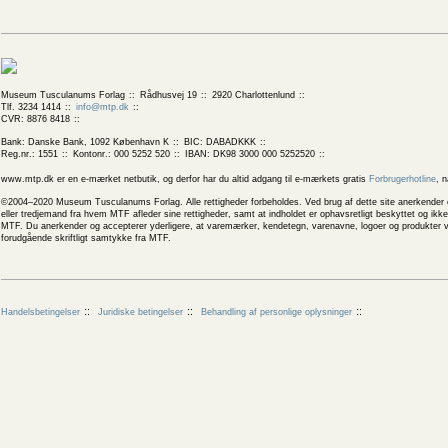
Museum Tusculanums Forlag
Rådhusvej 19
2920 Charlottenlund
Tlf. 3234 1414
info@mtp.dk
CVR: 8876 8418
Bank: Danske Bank, 1092 København K
BIC: DABADKKK
Reg.nr.: 1551
Kontonr.: 000 5252 520
IBAN: DK98 3000 000 5252520
www.mtp.dk er en e-mærket netbutik, og derfor har du altid adgang til e-mærkets gratis
Forbrugerhotline
, 
©2004–2020 Museum Tusculanums Forlag. Alle rettigheder forbeholdes. Ved brug af dette site anerkender og
eller tredjemand fra hvem MTF afleder sine rettigheder, samt at indholdet er ophavsretligt beskyttet og ik
MTF. Du anerkender og accepterer yderligere, at varemærker, kendetegn, varenavne, logoer og produkter v
forudgående skriftligt samtykke fra MTF.
Handelsbetingelser
Juridiske betingelser
Behandling af personlige oplysninger