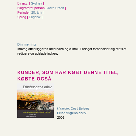
By m.v. |
Sydney
|
Biograferet person |
Jørn Utzon
|
Periode |
20. årh.
|
Sprog |
Engelsk
|
Din mening
Indlæg offentliggøres med navn og e-mail. Forlaget forbeholder sig ret til at
redigere og udelade indlæg.
KUNDER, SOM HAR KØBT DENNE TITEL,
KØBTE OGSÅ
Haarder, Cecil Bojsen
Erindringens arkiv
2009