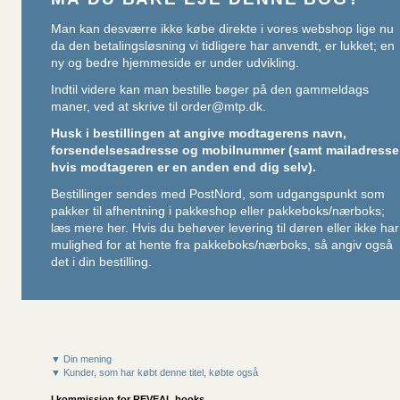
Man kan desværre ikke købe direkte i vores webshop lige nu
da den betalingsløsning vi tidligere har anvendt, er lukket; en
ny og bedre hjemmeside er under udvikling.
Indtil videre kan man bestille bøger på den gammeldags
maner, ved at skrive til
order@mtp.dk
.
Husk i bestillingen at angive modtagerens navn,
forsendelsesadresse og mobilnummer (samt mailadresse
hvis modtageren er en anden end dig selv).
Bestillinger sendes med PostNord, som udgangspunkt som
pakker til afhentning i pakkeshop eller pakkeboks/nærboks;
læs mere her
. Hvis du behøver levering til døren eller ikke har
mulighed for at hente fra pakkeboks/nærboks, så angiv også
det i din bestilling.
▼ Din mening
▼ Kunder, som har købt denne titel, købte også
I kommission for
REVEAL books