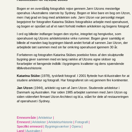
Bogen er en overdådig fotografisk rejse gennem Jørn Utzons mesterlige
operahus i Australiens største by Sydney. Bogen er ikke bare en bog om Utzon,
men i høj grad en bog med arkitekten selv. Jørn Utzon var personligt meget
begejstret for fotografen Katarina Stübes fotografiske arbejde med operahuset,
og bogen er opstået ud af et nært forhold mellem arkitekten og bogens fotograf.
I ord og billeder indfanger bogen den styrke, integritet og hengivelse, som
operahuset og Utzons arkitektoniske virke rummer. Bogen giver samtidig et
billede af manden bag bygningen blandt andet fortalt af sønnen Jan Utzon, der
arbejdede tæt sammen med sin far omkring operahuset igennem 30 år.
Forfatteren og fotografen Katarina Stübes poetiske fotos af den skulpturelle
bygning giver sammen med en lang række af Utzons egne skitser og
forarbejder et fængende indblik i bygningens kvaliteter og dens spændende
tilblivelseshistorie.
Katarina Stübe
(1978), tyskfødt fotograf. I 2001 flyttede hun til Australien for at
studere arkitektur og fotografi. Har fotograferet sin vej gennem fire kontinenter.
Jan Utzon
(1944), arkitekt og søn af Jørn Utzon. Studerede arkitektur i
Danmark og Australien. Har siden 1985 arbejdet sammen med Jørn Utzon og
siden videreført firmaet Utzon Architect og bl.a. stået for dele af restaureringen
af operahuset i Sydney.
Emneområde |
Arkitektur
|
Emneord |
Arkitekter
|
Arkitekturhistorie
|
Fotografi
|
Specifikt emneord |
Bygningsværker
|
Opera
|
Land |
Australien
|