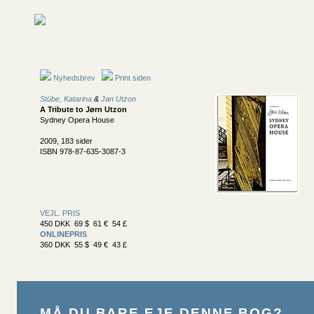
Nyhedsbrev
Print siden
Stübe, Katarina
&
Jan Utzon
A Tribute to Jørn Utzon
Sydney Opera House
2009, 183 sider
ISBN 978-87-635-3087-3
VEJL. PRIS
450 DKK 69 $ 61 € 54 £
ONLINEPRIS
360 DKK 55 $ 49 € 43 £
MÅ DU BARE EJE DENNE BOG?