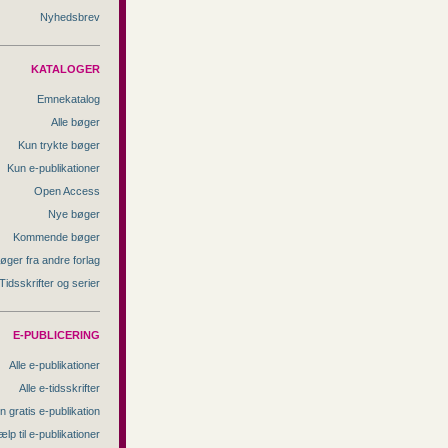
Nyhedsbrev
KATALOGER
Emnekatalog
Alle bøger
Kun trykte bøger
Kun e-publikationer
Open Access
Nye bøger
Kommende bøger
øger fra andre forlag
Tidsskrifter og serier
E-PUBLICERING
Alle e-publikationer
Alle e-tidsskrifter
n gratis e-publikation
ælp til e-publikationer