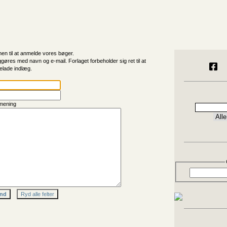
n til at anmelde vores bøger.
ggøres med navn og e-mail. Forlaget forbeholder sig ret til at
elade indlæg.
mening