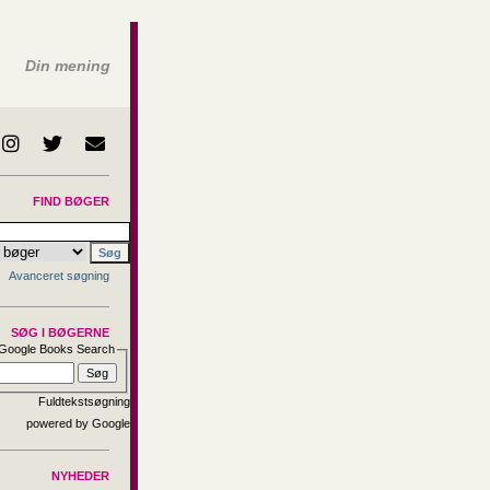
Din mening
FIND BØGER
Avanceret søgning
SØG I BØGERNE
Google Books Search
Fuldtekstsøgning
NYHEDER