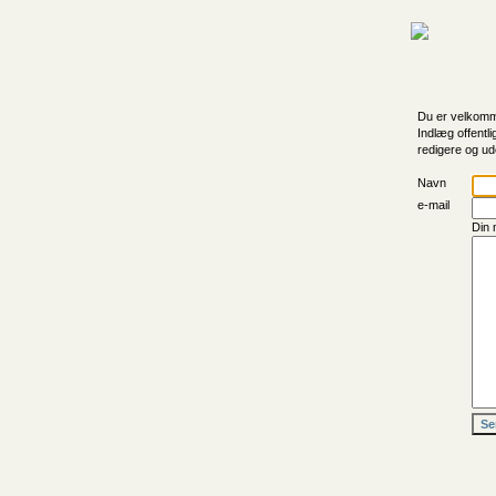
Du er velkomme
Indlæg offentli
redigere og ud
Navn
e-mail
Din 