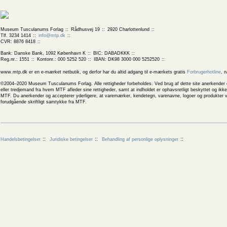
Museum Tusculanums Forlag
Rådhusvej 19
2920 Charlottenlund
Tlf. 3234 1414
info@mtp.dk
CVR: 8876 8418
Bank: Danske Bank, 1092 København K
BIC: DABADKKK
Reg.nr.: 1551
Kontonr.: 000 5252 520
IBAN: DK98 3000 000 5252520
www.mtp.dk er en e-mærket netbutik, og derfor har du altid adgang til e-mærkets gratis
Forbrugerhotline
, 
©2004–2020 Museum Tusculanums Forlag. Alle rettigheder forbeholdes. Ved brug af dette site anerkender og
eller tredjemand fra hvem MTF afleder sine rettigheder, samt at indholdet er ophavsretligt beskyttet og ik
MTF. Du anerkender og accepterer yderligere, at varemærker, kendetegn, varenavne, logoer og produkter v
forudgående skriftligt samtykke fra MTF.
Handelsbetingelser
Juridiske betingelser
Behandling af personlige oplysninger