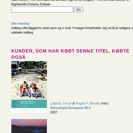
Eighteenth-Century Debate
Din mening
Indlæg offentliggøres med navn og e-mail. Forlaget forbeholder sig ret til at redigere 
udelade indlæg.
KUNDER, SOM HAR KØBT DENNE TITEL, KØBTE
OGSÅ
Löfgren, Orvar
&
Regina F. Bendix
(red.)
Ethnologia Europaea 36:2
2007