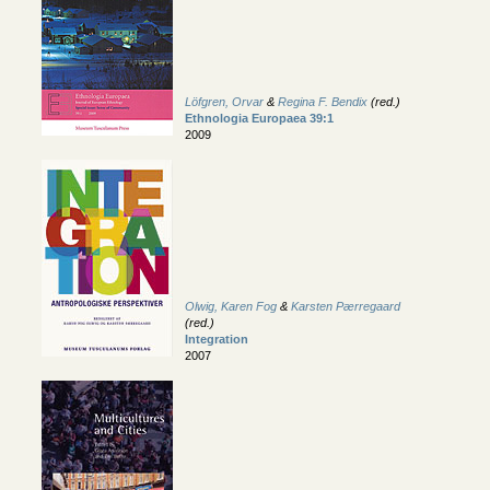
Löfgren, Orvar
&
Regina F. Bendix
(red.)
Ethnologia Europaea 39:1
2009
Olwig, Karen Fog
&
Karsten Pærregaard
(red.)
Integration
2007