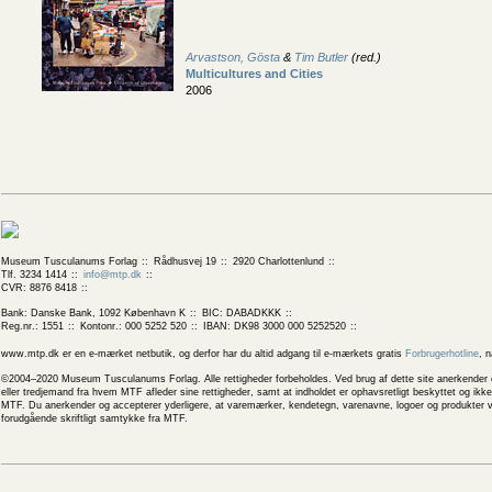
Arvastson, Gösta
&
Tim Butler
(red.)
Multicultures and Cities
2006
Museum Tusculanums Forlag
Rådhusvej 19
2920 Charlottenlund
Tlf. 3234 1414
info@mtp.dk
CVR: 8876 8418
Bank: Danske Bank, 1092 København K
BIC: DABADKKK
Reg.nr.: 1551
Kontonr.: 000 5252 520
IBAN: DK98 3000 000 5252520
www.mtp.dk er en e-mærket netbutik, og derfor har du altid adgang til e-mærkets gratis
Forbrugerhotline
, 
©2004–2020 Museum Tusculanums Forlag. Alle rettigheder forbeholdes. Ved brug af dette site anerkender og
eller tredjemand fra hvem MTF afleder sine rettigheder, samt at indholdet er ophavsretligt beskyttet og ik
MTF. Du anerkender og accepterer yderligere, at varemærker, kendetegn, varenavne, logoer og produkter v
forudgående skriftligt samtykke fra MTF.