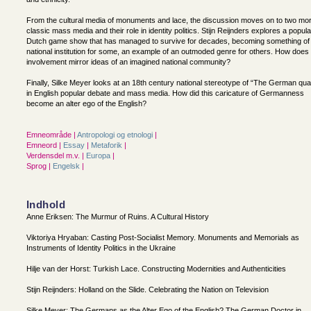
From the cultural media of monuments and lace, the discussion moves on to two mo
classic mass media and their role in identity politics. Stijn Reijnders explores a popula
Dutch game show that has managed to survive for decades, becoming something of
national institution for some, an example of an outmoded genre for others. How does
involvement mirror ideas of an imagined national community?
Finally, Silke Meyer looks at an 18th century national stereotype of “The German qu
in English popular debate and mass media. How did this caricature of Germanness
become an alter ego of the English?
Emneområde |
Antropologi og etnologi
|
Emneord |
Essay
|
Metaforik
|
Verdensdel m.v. |
Europa
|
Sprog |
Engelsk
|
Indhold
Anne Eriksen: The Murmur of Ruins. A Cultural History
Viktoriya Hryaban: Casting Post-Socialist Memory. Monuments and Memorials as
Instruments of Identity Politics in the Ukraine
Hilje van der Horst: Turkish Lace. Constructing Modernities and Authenticities
Stijn Reijnders: Holland on the Slide. Celebrating the Nation on Television
Silke Meyer: The Germans as the Alter Ego of the English? The German Doctor in