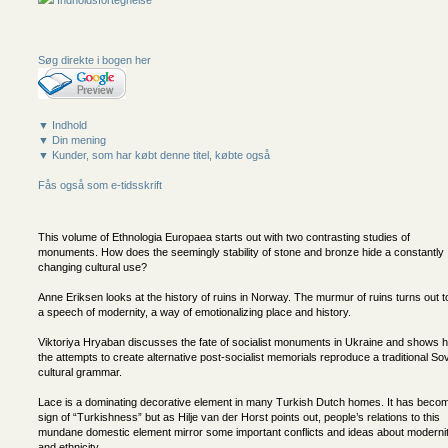
Indholdsfortegnelse
Søg direkte i bogen her
▼ Indhold
▼ Din mening
▼ Kunder, som har købt denne titel, købte også
Fås også som e-tidsskrift
This volume of Ethnologia Europaea starts out with two contrasting studies of
monuments. How does the seemingly stability of stone and bronze hide a constantly
changing cultural use?
Anne Eriksen looks at the history of ruins in Norway. The murmur of ruins turns out t
a speech of modernity, a way of emotionalizing place and history.
Viktoriya Hryaban discusses the fate of socialist monuments in Ukraine and shows 
the attempts to create alternative post-socialist memorials reproduce a traditional Sov
cultural grammar.
Lace is a dominating decorative element in many Turkish Dutch homes. It has beco
sign of “Turkishness” but as Hilje van der Horst points out, people’s relations to this
mundane domestic element mirror some important conflicts and ideas about moderni
and ethnicity.