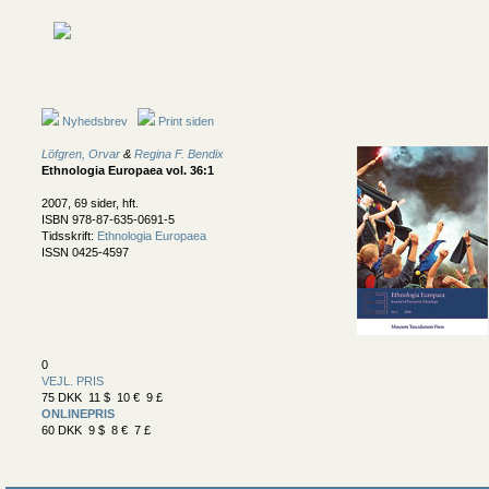
Nyhedsbrev
Print siden
Löfgren, Orvar
&
Regina F. Bendix
Ethnologia Europaea vol. 36:1
2007, 69 sider, hft.
ISBN 978-87-635-0691-5
Tidsskrift:
Ethnologia Europaea
ISSN 0425-4597
0
VEJL. PRIS
75 DKK 11 $ 10 € 9 £
ONLINEPRIS
60 DKK 9 $ 8 € 7 £