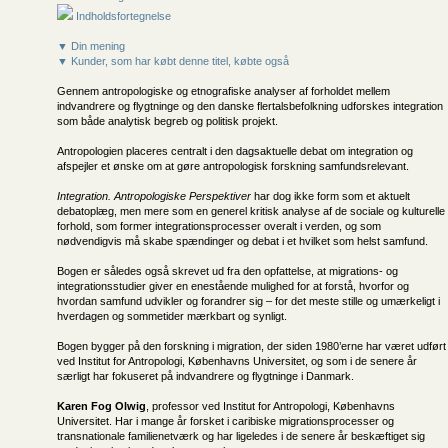
Indholdsfortegnelse
▼ Din mening
▼ Kunder, som har købt denne titel, købte også
Gennem antropologiske og etnografiske analyser af forholdet mellem
indvandrere og flygtninge og den danske flertalsbefolkning udforskes integration
som både analytisk begreb og politisk projekt.
Antropologien placeres centralt i den dagsaktuelle debat om integration og
afspejler et ønske om at gøre antropologisk forskning samfundsrelevant.
Integration. Antropologiske Perspektiver
har dog ikke form som et aktuelt
debatoplæg, men mere som en generel kritisk analyse af de sociale og kulturelle
forhold, som former integrationsprocesser overalt i verden, og som
nødvendigvis må skabe spændinger og debat i et hvilket som helst samfund.
Bogen er således også skrevet ud fra den opfattelse, at migrations- og
integrationsstudier giver en enestående mulighed for at forstå, hvorfor og
hvordan samfund udvikler og forandrer sig – for det meste stille og umærkeligt i
hverdagen og sommetider mærkbart og synligt.
Bogen bygger på den forskning i migration, der siden 1980’erne har været udført
ved Institut for Antropologi, Københavns Universitet, og som i de senere år
særligt har fokuseret på indvandrere og flygtninge i Danmark.
Karen Fog Olwig
, professor ved Institut for Antropologi, Københavns
Universitet. Har i mange år forsket i caribiske migrationsprocesser og
transnationale familienetværk og har ligeledes i de senere år beskæftiget sig