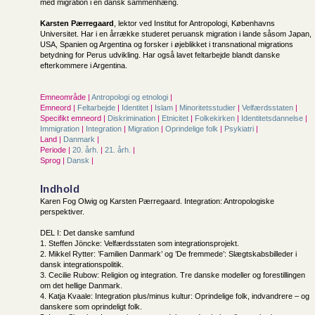
med migration i en dansk sammenhæng.
Karsten Pærregaard
, lektor ved Institut for Antropologi, Københavns
Universitet. Har i en årrække studeret peruansk migration i lande såsom Japan,
USA, Spanien og Argentina og forsker i øjeblikket i transnational migrations
betydning for Perus udvikling. Har også lavet feltarbejde blandt danske
efterkommere i Argentina.
Emneområde |
Antropologi og etnologi
|
Emneord |
Feltarbejde
|
Identitet
|
Islam
|
Minoritetsstudier
|
Velfærdsstaten
|
Specifikt emneord |
Diskrimination
|
Etnicitet
|
Folkekirken
|
Identitetsdannelse
|
Immigration
|
Integration
|
Migration
|
Oprindelige folk
|
Psykiatri
|
Land |
Danmark
|
Periode |
20. årh.
|
21. årh.
|
Sprog |
Dansk
|
Indhold
Karen Fog Olwig og Karsten Pærregaard. Integration: Antropologiske
perspektiver.
DEL I: Det danske samfund
1. Steffen Jöncke: Velfærdsstaten som integrationsprojekt.
2. Mikkel Rytter: ’Familien Danmark’ og ’De fremmede’: Slægtskabsbilleder i
dansk integrationspolitik.
3. Cecilie Rubow: Religion og integration. Tre danske modeller og forestillingen
om det hellige Danmark.
4. Katja Kvaale: Integration plus/minus kultur: Oprindelige folk, indvandrere – og
danskere som oprindeligt folk.