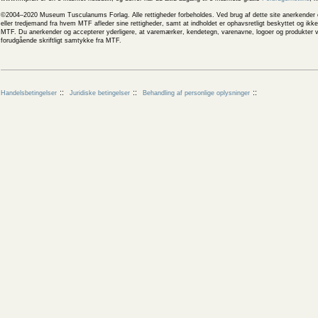
©2004–2020 Museum Tusculanums Forlag. Alle rettigheder forbeholdes. Ved brug af dette site anerkender og
eller tredjemand fra hvem MTF afleder sine rettigheder, samt at indholdet er ophavsretligt beskyttet og ik
MTF. Du anerkender og accepterer yderligere, at varemærker, kendetegn, varenavne, logoer og produkter v
forudgående skriftligt samtykke fra MTF.
Handelsbetingelser
Juridiske betingelser
Behandling af personlige oplysninger