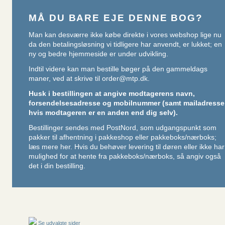
MÅ DU BARE EJE DENNE BOG?
Man kan desværre ikke købe direkte i vores webshop lige nu
da den betalingsløsning vi tidligere har anvendt, er lukket; en
ny og bedre hjemmeside er under udvikling.
Indtil videre kan man bestille bøger på den gammeldags
maner, ved at skrive til
order@mtp.dk
.
Husk i bestillingen at angive modtagerens navn,
forsendelsesadresse og mobilnummer (samt mailadresse
hvis modtageren er en anden end dig selv).
Bestillinger sendes med PostNord, som udgangspunkt som
pakker til afhentning i pakkeshop eller pakkeboks/nærboks;
læs mere her
. Hvis du behøver levering til døren eller ikke har
mulighed for at hente fra pakkeboks/nærboks, så angiv også
det i din bestilling.
Se udvalgte sider