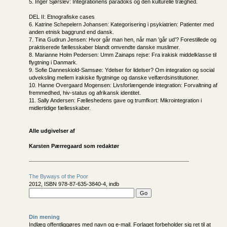
5. Inger Sjørslev: Integrationens paradoks og den kulturelle træghed.
DEL II: Etnografiske cases
6. Katrine Schepelern Johansen: Kategorisering i psykiatrien: Patienter med
anden etnisk baggrund end dansk.
7. Tina Gudrun Jensen: Hvor går man hen, når man ’går ud’? Forestillede og
praktiserede fællesskaber blandt omvendte danske muslimer.
8. Marianne Holm Pedersen: Umm Zainaps rejse: Fra irakisk middelklasse til
flygtning i Danmark.
9. Sofie Danneskiold-Samsøe: Ydelser for lidelser? Om integration og social
udveksling mellem irakiske flygtninge og danske velfærdsinstitutioner.
10. Hanne Overgaard Mogensen: Livsforlængende integration: Forvaltning af
fremmedhed, hiv-status og afrikansk identitet.
11. Sally Andersen: Fælleshedens gave og trumfkort: Mikrointegration i
midlertidige fællesskaber.
Alle udgivelser af
Karsten Pærregaard som redaktør
The Byways of the Poor
2012, ISBN 978-87-635-3840-4, indb
Din mening
Indlæg offentliggøres med navn og e-mail. Forlaget forbeholder sig ret til at