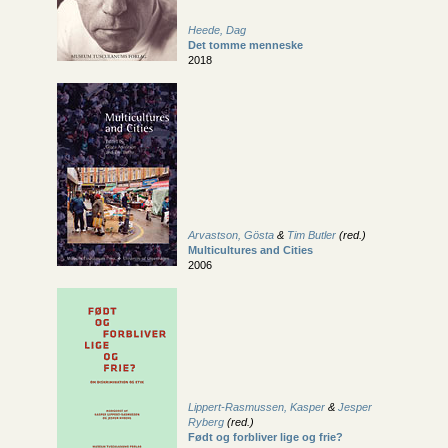
Heede, Dag
Det tomme menneske
2018
Arvastson, Gösta
&
Tim Butler
(red.)
Multicultures and Cities
2006
Lippert-Rasmussen, Kasper
&
Jesper
Ryberg
(red.)
Født og forbliver lige og frie?