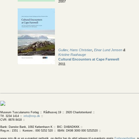
2007
Gulløv, Hans Christian
,
Einar Lund Jensen
&
Kristine Raahauge
Cultural Encounters at Cape Farewell
2011
Museum Tusculanums Forlag
Rådhusvej 19
2920 Charlottenlund
Tlf. 3234 1414
info@mtp.dk
CVR: 8876 8418
Bank: Danske Bank, 1092 København K
BIC: DABADKKK
Reg.nr.: 1551
Kontonr.: 000 5252 520
IBAN: DK98 3000 000 5252520
www.mtp.dk er en e-mærket netbutik, og derfor har du altid adgang til e-mærkets gratis
Forbrugerhotline
, 