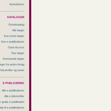
Nyhedsbrev
KATALOGER
Emnekatalog
Alle bøger
Kun trykte bøger
Kun e-publikationer
Open Access
Nye bøger
Kommende bøger
øger fra andre forlag
Tidsskrifter og serier
E-PUBLICERING
Alle e-publikationer
Alle e-tidsskrifter
 gratis e-publikation
lp til e-publikationer