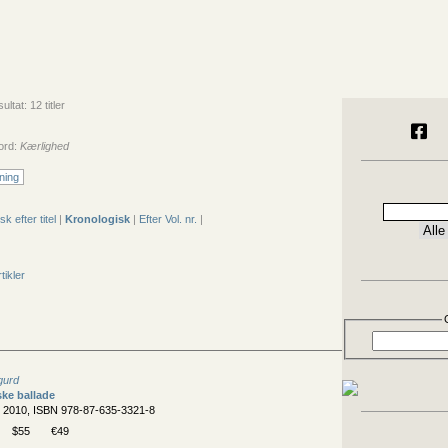
ltat: 12 titler
ord:
Kærlighed
ning
sk efter titel
|
Kronologisk
|
Efter Vol. nr.
|
tikler
gurd
ke ballade
, 2010, ISBN 978-87-635-3321-8
$55
€49