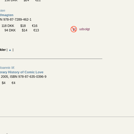
sten
 afmagten
BN 978-87-7289-462-1
118 DKK
$18
€16
udsolgt
94 DKK
$14
€13
kler
|
▲
|
Ioannis M.
erary History of Comic Love
, 2005, ISBN 978-87-635-0396-9
$4
€4