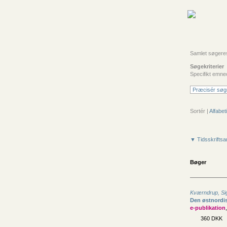
Samlet søgeresu
Søgekriterier
Specifikt emne
Præcisér søg
Sortér |
Alfabeti
▼ Tidsskriftsar
Bøger
Kværndrup, Si
Den østnordis
e-publikation
360 DKK