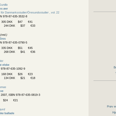
unilla
ns øer
 för Danmarksstudier/
Öresundsstudier , vol. 22
BN 978-87-635-3532-8
305 DKK
$47
€41
244 DKK
$37
€33
(red.)
 Eros
BN 978-87-635-0790-5
335 DKK
$51
€45
268 DKK
$41
€36
lst
t elske
B
N 978-87-635-1092-9
168 DKK
$26
€23
134 DKK
$21
€18
homas
ove
, 2007, ISBN 978-87-635-0819-3
$24
€21
Prøv en
gurd
Hjæ
ke ballade