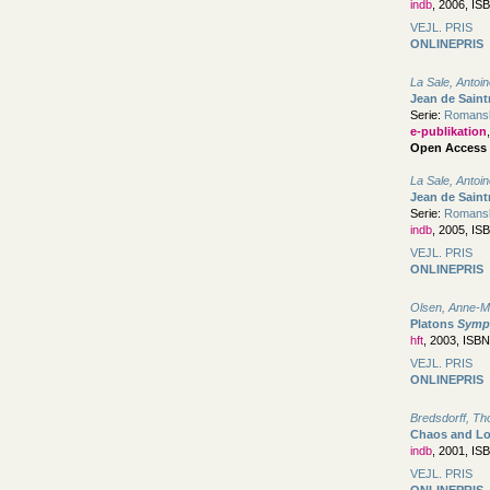
indb
, 2006, IS
VEJL. PRIS
ONLINEPRIS
La Sale, Antoi
Jean de Saint
Serie:
Romanske
e-publikation
Open Access
La Sale, Antoi
Jean de Saint
Serie:
Romanske
indb
, 2005, IS
VEJL. PRIS
ONLINEPRIS
Olsen, Anne-M
Platons
Symp
hft
, 2003, ISB
VEJL. PRIS
ONLINEPRIS
Bredsdorff, T
Chaos and L
indb
, 2001, IS
VEJL. PRIS
ONLINEPRIS