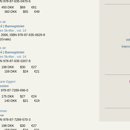
BN 978-87-635-0470-6
450 DKK
$69
€61
360 DKK
$55
€49
ne de
ré | Barnegidslet
 Skrifter , vol. 14
, 2006, ISBN 978-87-635-0629-8
(Gratis)
Inf
Intern
ne de
ré | Barnegidslet
 Skrifter , vol. 14
BN 978-87-635-0207-8
198 DKK
$30
€27
158 DKK
$24
€21
arie Eggert
osion
N 978-87-7289-696-0
175 DKK
$27
€24
140 DKK
$21
€19
homas
ove
BN 978-87-7289-570-3
198 DKK
$30
€27
158 DKK
$24
€21