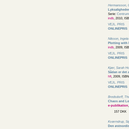
Hermansson, G
Lyksalighede
Serie:
Centrum
indb
, 2010, IS
VEJL. PRIS
ONLINEPRIS
Nilsson, Ingela
Plotting with
indb
, 2009, IS
VEJL. PRIS
ONLINEPRIS
Kjær, Sarah Ho
Sådan er det a
hft
, 2009, ISB
VEJL. PRIS
ONLINEPRIS
Bredsdorff, T
Chaos and L
e-publikation
157 DKK
Kværndrup, Si
Den østnordis