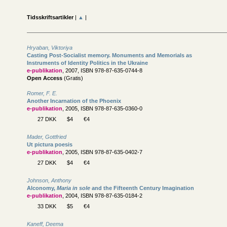
Tidsskriftsartikler
|
▲
|
Hryaban, Viktoriya
Casting Post-Socialist memory. Monuments and Memorials as
Instruments of Identity Politics in the Ukraine
e-publikation
, 2007, ISBN 978-87-635-0744-8
Open Access
(Gratis)
Romer, F. E.
Another Incarnation of the Phoenix
e-publikation
, 2005, ISBN 978-87-635-0360-0
27 DKK
$4
€4
Mader, Gottfried
Ut pictura poesis
e-publikation
, 2005, ISBN 978-87-635-0402-7
27 DKK
$4
€4
Johnson, Anthony
Alconomy,
Maria in sole
and the Fifteenth Century Imagination
e-publikation
, 2004, ISBN 978-87-635-0184-2
33 DKK
$5
€4
Kaneff, Deema