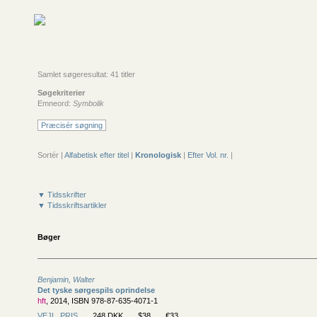
Samlet søgeresultat: 41 titler
Søgekriterier
Emneord:
Symbolik
Præcisér søgning
Sortér |
Alfabetisk efter titel
|
Kronologisk
|
Efter Vol. nr.
|
▼ Tidsskrifter
▼ Tidsskriftsartikler
Bøger
Benjamin, Walter
Det tyske sørgespils oprindelse
hft
, 2014, ISBN 978-87-635-4071-1
VEJL. PRIS
248 DKK
$38
€33