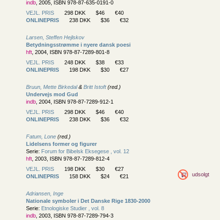
indb
, 2005, ISBN 978-87-635-0191-0
VEJL. PRIS
298 DKK
$46
€40
ONLINEPRIS
238 DKK
$36
€32
Larsen, Steffen Hejlskov
Betydningsstrømme i nyere dansk poesi
hft
, 2004, ISBN 978-87-7289-801-8
VEJL. PRIS
248 DKK
$38
€33
ONLINEPRIS
198 DKK
$30
€27
Bruun, Mette Birkedal
&
Britt Istoft
(red.)
Undervejs mod Gud
indb
, 2004, ISBN 978-87-7289-912-1
VEJL. PRIS
298 DKK
$46
€40
ONLINEPRIS
238 DKK
$36
€32
Fatum, Lone
(red.)
Lidelsens former og figurer
Serie:
Forum for Bibelsk Eksegese , vol. 12
hft
, 2003, ISBN 978-87-7289-812-4
VEJL. PRIS
198 DKK
$30
€27
udsolgt
ONLINEPRIS
158 DKK
$24
€21
Adriansen, Inge
Nationale symboler i Det Danske Rige 1830-2000
Serie:
Etnologiske Studier , vol. 8
indb
, 2003, ISBN 978-87-7289-794-3