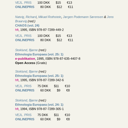
VEJL. PRIS
100 DKK
$15
€13
ONLINEPRIS
80 DKK
$12
€11
Natvig, Richard
,
Mikael Rothstein
,
Jørgen Podemann Sørensen
&
Jens
Braarvig
(red.)
CHAOS (vol. 24)
hft
, 1995, ISBN 978-87-7289-449-2
VEJL. PRIS
100 DKK
$15
€13
ONLINEPRIS
80 DKK
$12
€11
Stoklund, Bjarne
(red.)
Ethnologia Europaea (vol. 25: 1)
e-publikation
, 1995, ISBN 978-87-635-4407-8
Open Access
(Gratis)
Stoklund, Bjarne
(red.)
Ethnologia Europaea (vol. 25: 1)
hft
, 1995, ISBN 978-87-7289-342-6
VEJL. PRIS
75 DKK
$11
€10
ONLINEPRIS
60 DKK
$9
€8
Stoklund, Bjarne
(red.)
Ethnologia Europaea (vol. 24: 1)
hft
, 1994, ISBN 978-87-7289-305-1
VEJL. PRIS
75 DKK
$11
€10
ONLINEPRIS
60 DKK
$9
€8