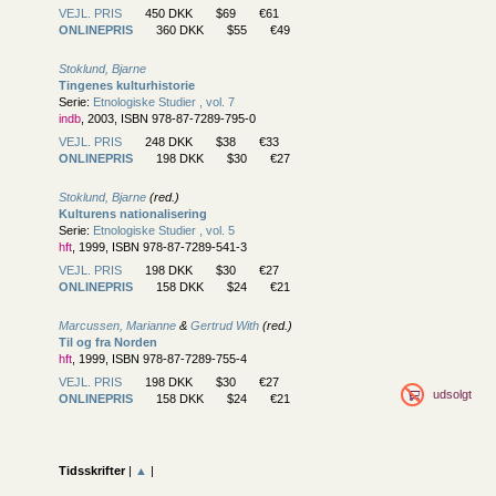
VEJL. PRIS
450 DKK
$69
€61
ONLINEPRIS
360 DKK
$55
€49
Stoklund, Bjarne
Tingenes kulturhistorie
Serie:
Etnologiske Studier , vol. 7
indb
, 2003, ISBN 978-87-7289-795-0
VEJL. PRIS
248 DKK
$38
€33
ONLINEPRIS
198 DKK
$30
€27
Stoklund, Bjarne
(red.)
Kulturens nationalisering
Serie:
Etnologiske Studier , vol. 5
hft
, 1999, ISBN 978-87-7289-541-3
VEJL. PRIS
198 DKK
$30
€27
ONLINEPRIS
158 DKK
$24
€21
Marcussen, Marianne
&
Gertrud With
(red.)
Til og fra Norden
hft
, 1999, ISBN 978-87-7289-755-4
VEJL. PRIS
198 DKK
$30
€27
udsolgt
ONLINEPRIS
158 DKK
$24
€21
Tidsskrifter
|
▲
|