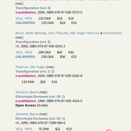
(red.)
Transfiguration (vol. 5)
e-publikation
, 2005, ISBN 978-87-635-0373-0
VEJL. PRIS
120 DKK
$18
€16
ONLINEPRIS
120 DKK
$18
€16
Bruun, Mette Birkedal
,
Jens Fleischer
,
Nils Holger Petersen
&
Eyolf Østrem
(red.)
Transfiguration (vol. 5)
hft
, 2005, ISBN 978-87-635-0241-2
VEJL. PRIS
298 DKK
$46
€40
ONLINEPRIS
238 DKK
$36
€32
Petersen, Nils Holger
(red.)
Transfiguration (vol. 3: 2)
e-publikation
, 2004, ISBN 978-87-635-0182-8
133 DKK
$20
€18
Stoklund, Bjarne
(red.)
Ethnologia Europaea (vol. 29: 1)
e-publikation
, 1999, ISBN 978-87-635-4416-0
Open Access
(Gratis)
Stoklund, Bjarne
(red.)
Ethnologia Europaea (vol. 29: 1)
hft
, 1999, ISBN 978-87-7289-566-6
VEJL. PRIS
75 DKK
$11
€10