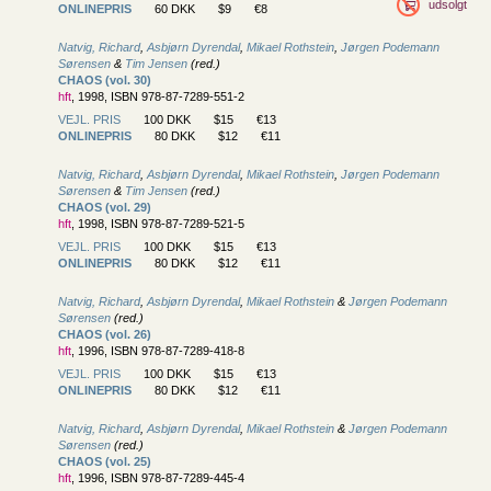
udsolgt
ONLINEPRIS
60 DKK
$9
€8
Natvig, Richard
,
Asbjørn Dyrendal
,
Mikael Rothstein
,
Jørgen Podemann
Sørensen
&
Tim Jensen
(red.)
CHAOS (vol. 30)
hft
, 1998, ISBN 978-87-7289-551-2
VEJL. PRIS
100 DKK
$15
€13
ONLINEPRIS
80 DKK
$12
€11
Natvig, Richard
,
Asbjørn Dyrendal
,
Mikael Rothstein
,
Jørgen Podemann
Sørensen
&
Tim Jensen
(red.)
CHAOS (vol. 29)
hft
, 1998, ISBN 978-87-7289-521-5
VEJL. PRIS
100 DKK
$15
€13
ONLINEPRIS
80 DKK
$12
€11
Natvig, Richard
,
Asbjørn Dyrendal
,
Mikael Rothstein
&
Jørgen Podemann
Sørensen
(red.)
CHAOS (vol. 26)
hft
, 1996, ISBN 978-87-7289-418-8
VEJL. PRIS
100 DKK
$15
€13
ONLINEPRIS
80 DKK
$12
€11
Natvig, Richard
,
Asbjørn Dyrendal
,
Mikael Rothstein
&
Jørgen Podemann
Sørensen
(red.)
CHAOS (vol. 25)
hft
, 1996, ISBN 978-87-7289-445-4