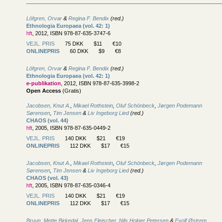
Löfgren, Orvar
&
Regina F. Bendix
(red.)
Ethnologia Europaea (vol. 42: 1)
hft
, 2012, ISBN 978-87-635-3747-6
VEJL. PRIS
75 DKK
$11
€10
ONLINEPRIS
60 DKK
$9
€8
Löfgren, Orvar
&
Regina F. Bendix
(red.)
Ethnologia Europaea (vol. 42: 1)
e-publikation
, 2012, ISBN 978-87-635-3998-2
Open Access
(Gratis)
Jacobsen, Knut A.
,
Mikael Rothstein
,
Oluf Schönbeck
,
Jørgen Podemann
Sørensen
,
Tim Jensen
&
Liv Ingeborg Lied
(red.)
CHAOS (vol. 44)
hft
, 2005, ISBN 978-87-635-0449-2
VEJL. PRIS
140 DKK
$21
€19
ONLINEPRIS
112 DKK
$17
€15
Jacobsen, Knut A.
,
Mikael Rothstein
,
Oluf Schönbeck
,
Jørgen Podemann
Sørensen
,
Tim Jensen
&
Liv Ingeborg Lied
(red.)
CHAOS (vol. 43)
hft
, 2005, ISBN 978-87-635-0346-4
VEJL. PRIS
140 DKK
$21
€19
ONLINEPRIS
112 DKK
$17
€15
Bruun, Mette Birkedal
,
Jens Fleischer
,
Nils Holger Petersen
&
Eyolf Østrem