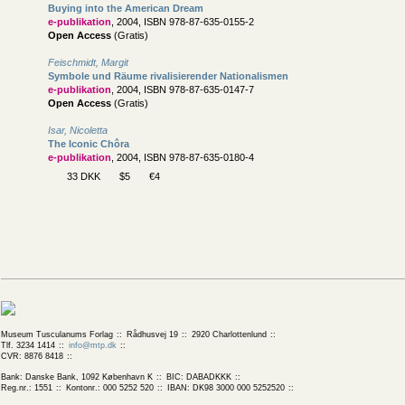
Buying into the American Dream
e-publikation
, 2004, ISBN 978-87-635-0155-2
Open Access
(Gratis)
Feischmidt, Margit
Symbole und Räume rivalisierender Nationalismen
e-publikation
, 2004, ISBN 978-87-635-0147-7
Open Access
(Gratis)
Isar, Nicoletta
The Iconic Chôra
e-publikation
, 2004, ISBN 978-87-635-0180-4
33 DKK
$5
€4
Museum Tusculanums Forlag
Rådhusvej 19
2920 Charlottenlund
Tlf. 3234 1414
info@mtp.dk
CVR: 8876 8418
Bank: Danske Bank, 1092 København K
BIC: DABADKKK
Reg.nr.: 1551
Kontonr.: 000 5252 520
IBAN: DK98 3000 000 5252520