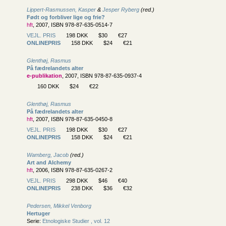
Lippert-Rasmussen, Kasper
&
Jesper Ryberg
(red.)
Født og forbliver lige og frie?
hft
, 2007, ISBN 978-87-635-0514-7
VEJL. PRIS
198 DKK
$30
€27
ONLINEPRIS
158 DKK
$24
€21
Glenthøj, Rasmus
På fædrelandets alter
e-publikation
, 2007, ISBN 978-87-635-0937-4
160 DKK
$24
€22
Glenthøj, Rasmus
På fædrelandets alter
hft
, 2007, ISBN 978-87-635-0450-8
VEJL. PRIS
198 DKK
$30
€27
ONLINEPRIS
158 DKK
$24
€21
Wamberg, Jacob
(red.)
Art and Alchemy
hft
, 2006, ISBN 978-87-635-0267-2
VEJL. PRIS
298 DKK
$46
€40
ONLINEPRIS
238 DKK
$36
€32
Pedersen, Mikkel Venborg
Hertuger
Serie:
Etnologiske Studier , vol. 12