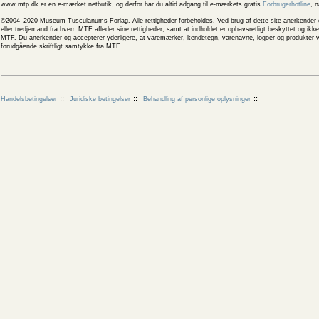
www.mtp.dk er en e-mærket netbutik, og derfor har du altid adgang til e-mærkets gratis
Forbrugerhotline
, 
©2004–2020 Museum Tusculanums Forlag. Alle rettigheder forbeholdes. Ved brug af dette site anerkender og
eller tredjemand fra hvem MTF afleder sine rettigheder, samt at indholdet er ophavsretligt beskyttet og ik
MTF. Du anerkender og accepterer yderligere, at varemærker, kendetegn, varenavne, logoer og produkter v
forudgående skriftligt samtykke fra MTF.
Handelsbetingelser
Juridiske betingelser
Behandling af personlige oplysninger