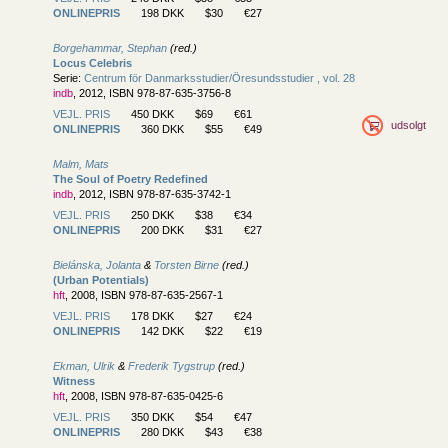
ONLINEPRIS
198 DKK
$30
€27
Borgehammar, Stephan
(red.)
Locus Celebris
Serie:
Centrum för Danmarksstudier/
Öresundsstudier , vol. 28
indb
, 2012, ISBN 978-87-635-3756-8
VEJL. PRIS
450 DKK
$69
€61
udsolgt
ONLINEPRIS
360 DKK
$55
€49
Malm, Mats
The Soul of Poetry Redefined
indb
, 2012, ISBN 978-87-635-3742-1
VEJL. PRIS
250 DKK
$38
€34
ONLINEPRIS
200 DKK
$31
€27
Bielánska, Jolanta
&
Torsten Birne
(red.)
(Urban Potentials)
hft
, 2008, ISBN 978-87-635-2567-1
VEJL. PRIS
178 DKK
$27
€24
ONLINEPRIS
142 DKK
$22
€19
Ekman, Ulrik
&
Frederik Tygstrup
(red.)
Witness
hft
, 2008, ISBN 978-87-635-0425-6
VEJL. PRIS
350 DKK
$54
€47
ONLINEPRIS
280 DKK
$43
€38