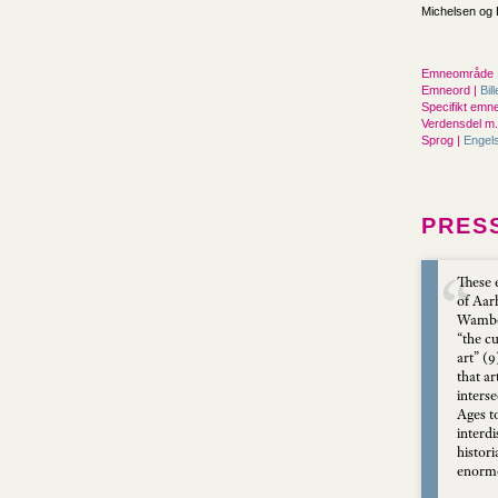
Michelsen og
Emneområde 
Emneord |
Bil
Specifikt emne
Verdensdel m.v
Sprog |
Engel
PRES
These 
of Aar
Wamberg
“the c
art” (9
that ar
inters
Ages to
interdi
histori
enormou