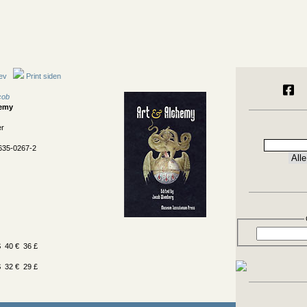
ev
Print siden
cob
hemy
er
635-0267-2
 40 € 36 £
 32 € 29 £