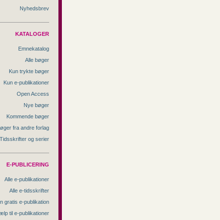
Nyhedsbrev
KATALOGER
Emnekatalog
Alle bøger
Kun trykte bøger
Kun e-publikationer
Open Access
Nye bøger
Kommende bøger
øger fra andre forlag
Tidsskrifter og serier
E-PUBLICERING
Alle e-publikationer
Alle e-tidsskrifter
n gratis e-publikation
ælp til e-publikationer