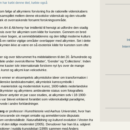
 har købt denne titel, købte også
om følge af alkymiens forvisning fra de rationelle videnskabers
samspillet mellem denne eksotiske videnskab og den visuelle
æk et overraskende forsømt forskningsområde.
gen
Art & Alchemy
har imidlertid til hensigt at udfordre den stadig
sis over for alkymien som kilde for kunsten. Gennem en bred
viser bogen, at senmiddelalderens og den tidligt moderne kulturs
In
å en række vigtige områder overlapper med alkymien. Set i dette
kymien ikke at være en så esoterisk kilde for kunsten som ofte
Inter
 sig over tidsrummet fra middelalderen til det 20. århundrede og
 dele under overskrifterne ’Matter’, ’Gender’ og ’Collections’. Inden
e kaster tolv internationale forskere nyt lys over de mange
 kunst og alkymi kan vekselvirke.
 emner er eksempelvis alkymistiske ideer om transformation i
talienske landskabsmaleri, alkymistisk kønssymbolik i
manieristisk og modernistisk kunst, 1600-tallets nederlandske
alkymister og alkymiens ambivalente status som fotografiets
dover antyder et par case studies, at alkymien selv i 18-1900-
en var blevet erklæret forældet som videnskabeligt paradigme,
levede i andre forklædninger.
erg
er professor i Kunsthistorie ved Aarhus Universitet, hvor han
 forsvarede sin meget omtalte og anmelderroste disputats
 verdensbillede. Naturafbildning og kulturel evolution i Vesten fra
til den tidlige modernitet
(2005). Derudover har han bl.a. udgivet
sitioner i nutidig kunstdebat
(1999) sammen med Anders