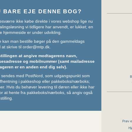
U BARE EJE DENNE BOG?
sværre ikke købe direkte i vores webshop lige nu
lingsløsning vi tidligere har anvendt, er lukket; en
e hjemmeside er under udvikling.
ere kan man bestille bøger på den gammeldags
at skrive til
order@mtp.dk
.
stillingen at angive modtagerens navn,
sesadresse og mobilnummer (samt mailadresse
ageren er en anden end dig selv).
ger sendes med PostNord, som udgangspunkt som
B
 afhentning i pakkeshop eller pakkeboks/nærboks;
her
. Hvis du behøver levering til døren eller ikke har
or at hente fra pakkeboks/nærboks, så angiv også
stilling.
Prøv e
Hj