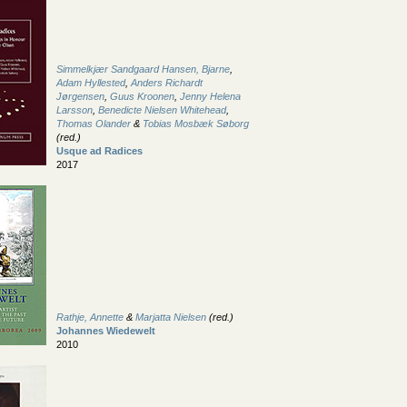
Simmelkjær Sandgaard Hansen, Bjarne
,
Adam Hyllested
,
Anders Richardt
Jørgensen
,
Guus Kroonen
,
Jenny Helena
Larsson
,
Benedicte Nielsen Whitehead
,
Thomas Olander
&
Tobias Mosbæk Søborg
(red.)
Usque ad Radices
2017
Rathje, Annette
&
Marjatta Nielsen
(red.)
Johannes Wiedewelt
2010