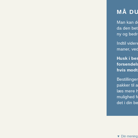
MÅ D
Man kan de
da den beta
ny og bedr
Indtil vid
maner, ved 
Husk i be
forsendel
hvis modt
Bestillin
pakker til
læs mere 
mulighed f
det i din be
▼ Din mening