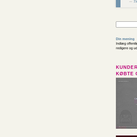
—
Ta
Din mening
Indlæg offentl
redigere og u
KUNDER
KØBTE 