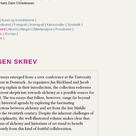
 Hans Dam Christensen.
|
Kunst og kunsthistorie
|
ledkunst
|
Fotografi
|
Ikonografi
|
Kønsstudier
|
Symbolik
|
ord |
Alkymi
|
Allegori
|
Billedanalyse
|
Prostitution
|
. |
Europa
|
sk
|
SEN SKREV
essays emerged from a 2001 conference at the University
hus in Denmark. As organisers Jan Bäcklund and Jacob
 explain in their introduction, the collection redresses
urrent skepticism towards alchemy as a possible source for
). The ten essays that follow, however, range far beyond
t historical agenda by exploring the fascinating
ections between alchemy and art from the late Middle
 the twentieth century. Despite the inherent challenges of
sciplinarity, the well-illustrated volume makes clear that
ans of alchemy and historians of art stand to benefit
sly from this kind of fruitful collaboration.