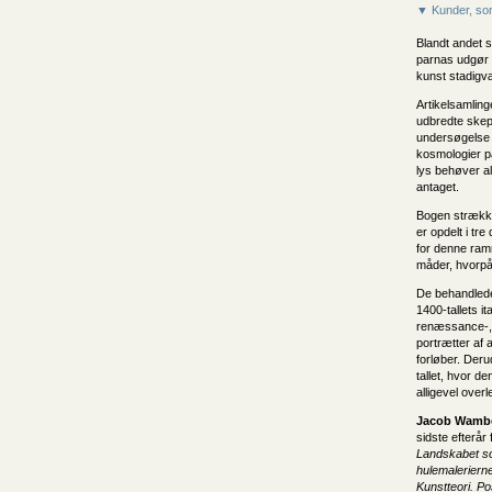
▼ Kunder, som
Blandt andet s
parnas udgør 
kunst stadigv
Artikelsamlin
udbredte skep
undersøgelse 
kosmologier p
lys behøver al
antaget.
Bogen strækker
er opdelt i tre
for denne ramm
måder, hvorpå
De behandlede
1400-tallets i
renæssance-, 
portrætter af 
forløber. Deru
tallet, hvor d
alligevel over
Jacob Wamb
sidste efterår
Landskabet som
hulemalerierne 
Kunstteori. Po