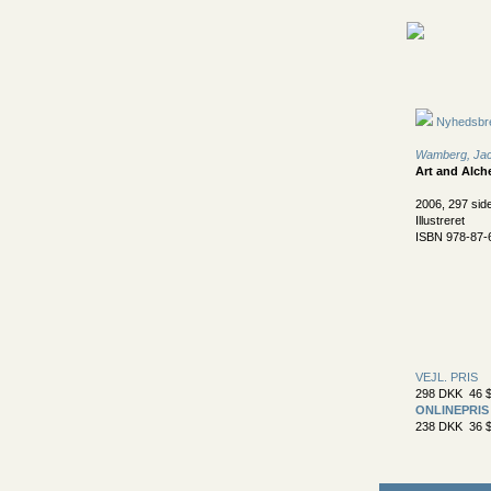
Nyhedsbr
Wamberg, Ja
Art and Alc
2006, 297 sid
Illustreret
ISBN 978-87-
VEJL. PRIS
298 DKK 46 $
ONLINEPRIS
238 DKK 36 $