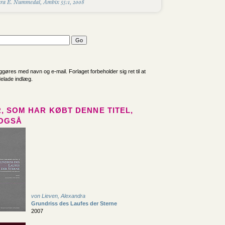
ra E. Nummedal, Ambix 55:1, 2008
iggøres med navn og e-mail. Forlaget forbeholder sig ret til at
delade indlæg.
, SOM HAR KØBT DENNE TITEL,
OGSÅ
von Lieven, Alexandra
Grundriss des Laufes der Sterne
2007