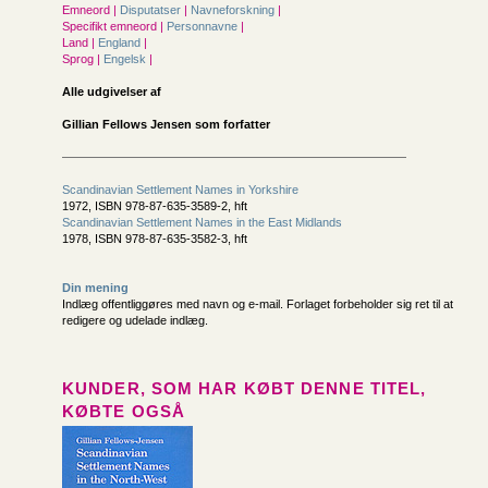
Emneord |
Disputatser
|
Navneforskning
|
Specifikt emneord |
Personnavne
|
Land |
England
|
Sprog |
Engelsk
|
Alle udgivelser af
Gillian Fellows Jensen som forfatter
Scandinavian Settlement Names in Yorkshire
1972, ISBN 978-87-635-3589-2, hft
Scandinavian Settlement Names in the East Midlands
1978, ISBN 978-87-635-3582-3, hft
Din mening
Indlæg offentliggøres med navn og e-mail. Forlaget forbeholder sig ret til at
redigere og udelade indlæg.
KUNDER, SOM HAR KØBT DENNE TITEL,
KØBTE OGSÅ