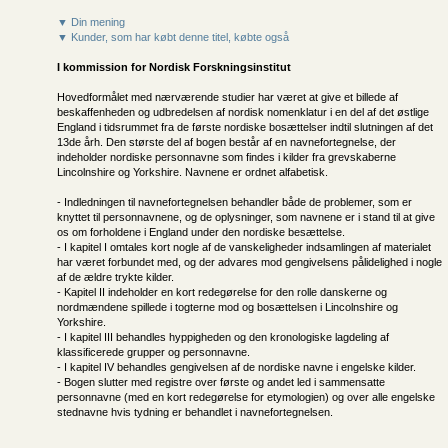
▼ Din mening
▼ Kunder, som har købt denne titel, købte også
I kommission for
Nordisk Forskningsinstitut
Hovedformålet med nærværende studier har været at give et billede af
beskaffenheden og udbredelsen af nordisk nomenklatur i en del af det østlige
England i tidsrummet fra de første nordiske bosættelser indtil slutningen af det
13de årh. Den største del af bogen består af en navnefortegnelse, der
indeholder nordiske personnavne som findes i kilder fra grevskaberne
Lincolnshire og Yorkshire. Navnene er ordnet alfabetisk.
- Indledningen til navnefortegnelsen behandler både de problemer, som er
knyttet til personnavnene, og de oplysninger, som navnene er i stand til at give
os om forholdene i England under den nordiske besættelse.
- I kapitel I omtales kort nogle af de vanskeligheder indsamlingen af materialet
har været forbundet med, og der advares mod gengivelsens pålidelighed i nogle
af de ældre trykte kilder.
- Kapitel II indeholder en kort redegørelse for den rolle danskerne og
nordmændene spillede i togterne mod og bosættelsen i Lincolnshire og
Yorkshire.
- I kapitel III behandles hyppigheden og den kronologiske lagdeling af
klassificerede grupper og personnavne.
- I kapitel IV behandles gengivelsen af de nordiske navne i engelske kilder.
- Bogen slutter med registre over første og andet led i sammensatte
personnavne (med en kort redegørelse for etymologien) og over alle engelske
stednavne hvis tydning er behandlet i navnefortegnelsen.