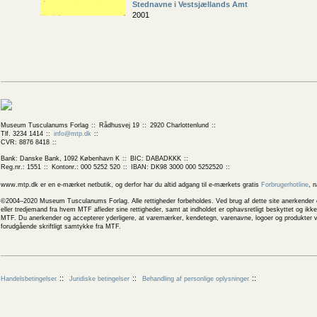
Stednavne i Vestsjællands Amt
2001
Museum Tusculanums Forlag
Rådhusvej 19
2920 Charlottenlund
Tlf. 3234 1414
info@mtp.dk
CVR: 8876 8418
Bank: Danske Bank, 1092 København K
BIC: DABADKKK
Reg.nr.: 1551
Kontonr.: 000 5252 520
IBAN: DK98 3000 000 5252520
www.mtp.dk er en e-mærket netbutik, og derfor har du altid adgang til e-mærkets gratis
Forbrugerhotline
, 
©2004–2020 Museum Tusculanums Forlag. Alle rettigheder forbeholdes. Ved brug af dette site anerkender og
eller tredjemand fra hvem MTF afleder sine rettigheder, samt at indholdet er ophavsretligt beskyttet og ik
MTF. Du anerkender og accepterer yderligere, at varemærker, kendetegn, varenavne, logoer og produkter v
forudgående skriftligt samtykke fra MTF.
Handelsbetingelser
Juridiske betingelser
Behandling af personlige oplysninger