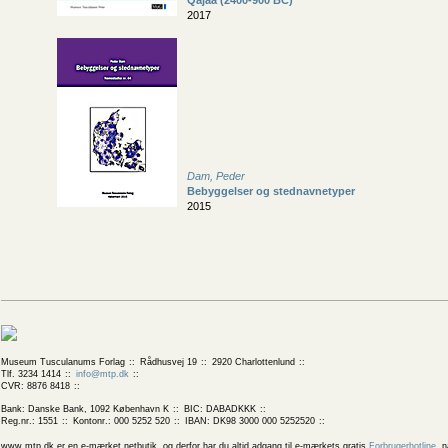
Qajaa (2400-900 BC)
2017
Dam, Peder
Bebyggelser og stednavnetyper
2015
Museum Tusculanums Forlag
Rådhusvej 19
2920 Charlottenlund
Tlf. 3234 1414
info@mtp.dk
CVR: 8876 8418
Bank: Danske Bank, 1092 København K
BIC: DABADKKK
Reg.nr.: 1551
Kontonr.: 000 5252 520
IBAN: DK98 3000 000 5252520
www.mtp.dk er en e-mærket netbutik, og derfor har du altid adgang til e-mærkets gratis
Forbrugerhotline
, 