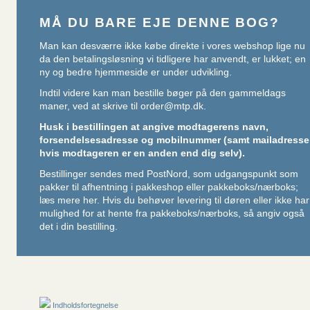
MÅ DU BARE EJE DENNE BOG?
Man kan desværre ikke købe direkte i vores webshop lige nu
da den betalingsløsning vi tidligere har anvendt, er lukket; en
ny og bedre hjemmeside er under udvikling.
Indtil videre kan man bestille bøger på den gammeldags
maner, ved at skrive til
order@mtp.dk
.
Husk i bestillingen at angive modtagerens navn,
forsendelsesadresse og mobilnummer (samt mailadresse
hvis modtageren er en anden end dig selv).
Bestillinger sendes med PostNord, som udgangspunkt som
pakker til afhentning i pakkeshop eller pakkeboks/nærboks;
læs mere her
. Hvis du behøver levering til døren eller ikke har
mulighed for at hente fra pakkeboks/nærboks, så angiv også
det i din bestilling.
Indholdsfortegnelse