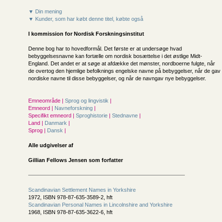
▼ Din mening
▼ Kunder, som har købt denne titel, købte også
I kommission for
Nordisk Forskningsinstitut
Denne bog har to hovedformål. Det første er at undersøge hvad
bebyggelsesnavne kan fortælle om nordisk bosættelse i det østlige Midt-
England. Det andet er at søge at afdække det mønster, nordboerne fulgte, når
de overtog den hjemlige befolknings engelske navne på bebyggelser, når de gav
nordiske navne til disse bebyggelser, og når de navngav nye bebyggelser.
Emneområde |
Sprog og lingvistik
|
Emneord |
Navneforskning
|
Specifikt emneord |
Sproghistorie
|
Stednavne
|
Land |
Danmark
|
Sprog |
Dansk
|
Alle udgivelser af
Gillian Fellows Jensen som forfatter
Scandinavian Settlement Names in Yorkshire
1972, ISBN 978-87-635-3589-2, hft
Scandinavian Personal Names in Lincolnshire and Yorkshire
1968, ISBN 978-87-635-3622-6, hft