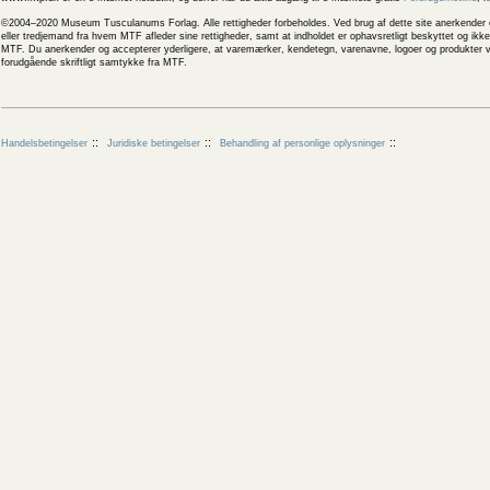
©2004–2020 Museum Tusculanums Forlag. Alle rettigheder forbeholdes. Ved brug af dette site anerkender og
eller tredjemand fra hvem MTF afleder sine rettigheder, samt at indholdet er ophavsretligt beskyttet og ik
MTF. Du anerkender og accepterer yderligere, at varemærker, kendetegn, varenavne, logoer og produkter v
forudgående skriftligt samtykke fra MTF.
Handelsbetingelser
Juridiske betingelser
Behandling af personlige oplysninger