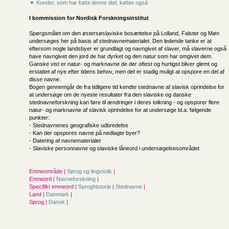
▼ Kunder, som har købt denne titel, købte også
I kommission for
Nordisk Forskningsinstitut
Spørgsmålet om den østersøslaviske bosættelse på Lolland, Falster og Møn
undersøges her på basis af stednavnema­terialet. Den ledende tanke er at
eftersom nogle landsbyer er grundlagt og navngivet af slaver, må slaverne også
have navngivet den jord de har dyrket og den natur som har omgivet dem.
Ganske vist er natur- og marknavne de der of­test og hurtigst bliver glemt og
erstattet af nye efter tidens behov, men det er stadig muligt at opspore en del af
disse navne.
Bogen gennemgår de fra tidligere tid kendte stednavne af slavisk oprindelse for
at undersøge om de nyeste resultater fra den sla­viske og danske
stednavneforskning kan føre til ændringer i deres tolkning - og opsporer flere
natur- og marknavne af slavisk oprindelse for at undersøge bl.a. følgende
punkter:
- Stednavnenes geografiske udbredelse
- Kan der opspores navne på nedlagte byer?
- Datering af navnematerialet
- Slaviske personnavne og slaviske låneord i undersøgelsesområdet
Emneområde |
Sprog og lingvistik
|
Emneord |
Navneforskning
|
Specifikt emneord |
Sproghistorie
|
Stednavne
|
Land |
Danmark
|
Sprog |
Dansk
|