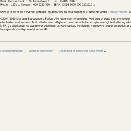
Bank: Danske Bank, 1092 København K
BIC: DABADKKK
Reg.nr.: 1551
Kontonr.: 000 5252 520
IBAN: DK98 3000 000 5252520
www.mtp.dk er en e-mærket netbutik, og derfor har du altid adgang til e-mærkets gratis
Forbrugerhotline
, 
©2004–2020 Museum Tusculanums Forlag. Alle rettigheder forbeholdes. Ved brug af dette site anerkender og
eller tredjemand fra hvem MTF afleder sine rettigheder, samt at indholdet er ophavsretligt beskyttet og ik
MTF. Du anerkender og accepterer yderligere, at varemærker, kendetegn, varenavne, logoer og produkter v
forudgående skriftligt samtykke fra MTF.
Handelsbetingelser
Juridiske betingelser
Behandling af personlige oplysninger