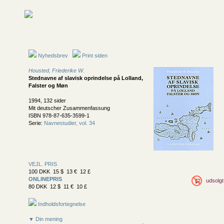
Nyhedsbrev
Print siden
Housted, Friederike W.
Stednavne af slavisk oprindelse på Lolland,
Falster og Møn
1994, 132 sider
Mit deutscher Zusammenfassung
ISBN 978-87-635-3599-1
Serie:
Navnestudier, vol. 34
VEJL. PRIS
100 DKK 15 $ 13 € 12 £
ONLINEPRIS
udsolgt
80 DKK 12 $ 11 € 10 £
Indholdsfortegnelse
▼ Din mening