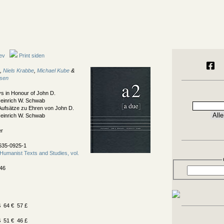
ev
Print siden
,
Niels Krabbe
,
Michael Kube
&
lsen
s in Honour of John D.
einrich W. Schwab
Aufsätze zu Ehren von John D.
einrich W. Schwab
er
635-0925-1
Humanist Texts and Studies, vol.
46
 64 € 57 £
 51 € 46 £