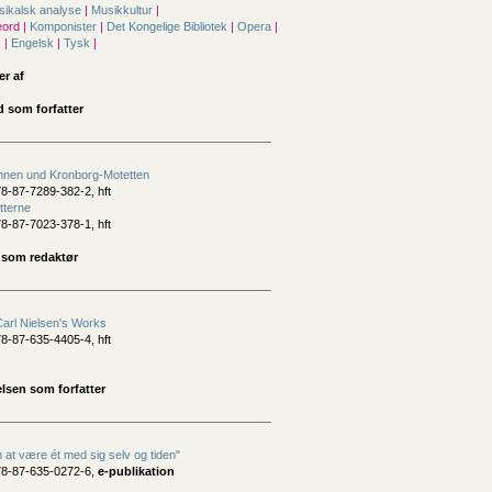
sikalsk analyse
|
Musikkultur
|
ord |
Komponister
|
Det Kongelige Bibliotek
|
Opera
|
k
|
Engelsk
|
Tysk
|
er af
 som forfatter
nnen und Kronborg-Motetten
8-87-7289-382-2, hft
tterne
8-87-7023-378-1, hft
 som redaktør
Carl Nielsen's Works
8-87-635-4405-4, hft
lsen som forfatter
t være ét med sig selv og tiden"
78-87-635-0272-6,
e-publikation