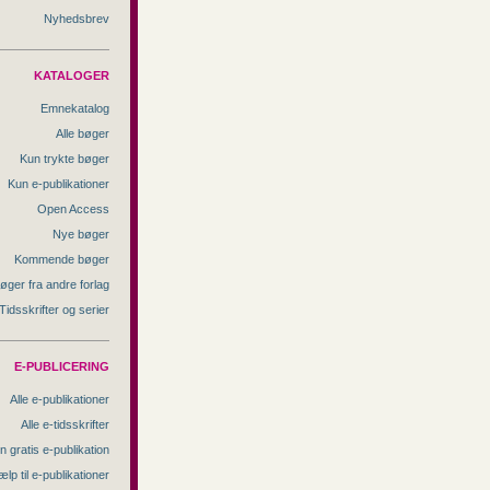
Nyhedsbrev
KATALOGER
Emnekatalog
Alle bøger
Kun trykte bøger
Kun e-publikationer
Open Access
Nye bøger
Kommende bøger
øger fra andre forlag
Tidsskrifter og serier
E-PUBLICERING
Alle e-publikationer
Alle e-tidsskrifter
n gratis e-publikation
ælp til e-publikationer