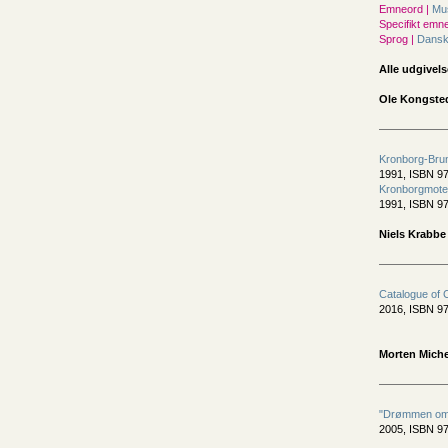
Emneord |
Mu
Specifikt emne
Sprog |
Dans
Alle udgivels
Ole Kongsted
Kronborg-Bru
1991, ISBN 97
Kronborgmote
1991, ISBN 97
Niels Krabbe
Catalogue of 
2016, ISBN 97
Morten Miche
"Drømmen om a
2005, ISBN 9