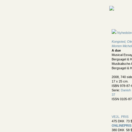
Nyhedsbr
Kongsted, Ole
Morten Miche
A due
Musical Essay
Bergsagel & H
Musikalische 
Bergsagel & H
2008, 740 sid
17 x 25 cm.
ISBN 978-87-
Serie:
Danish 
37
ISSN 0105-87
VEJL. PRIS
475 DKK 73 $
ONLINEPRIS
380 DKK 58 $