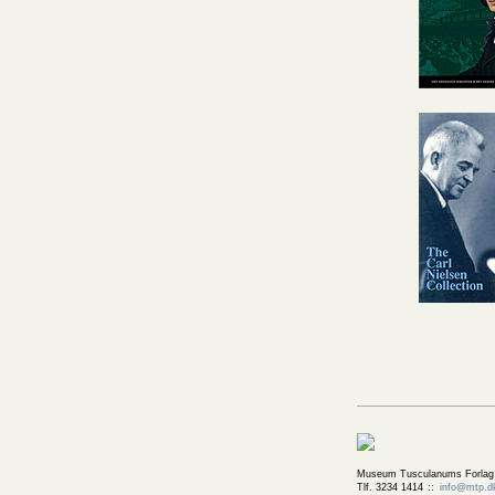
Museum Tusculanums Forlag
Tlf. 3234 1414
info@mtp.d