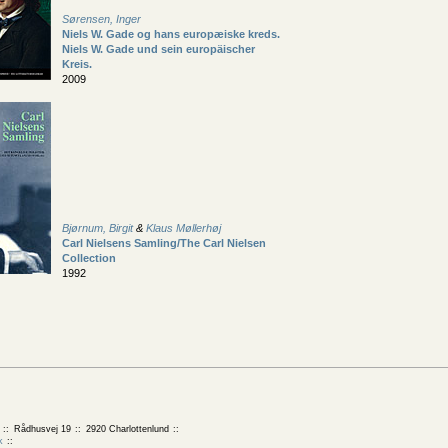
Sørensen, Inger
Niels W. Gade og hans europæiske kreds.
Niels W. Gade und sein europäischer
Kreis.
2009
Bjørnum, Birgit
&
Klaus Møllerhøj
Carl Nielsens Samling/The Carl Nielsen
Collection
1992
Rådhusvej 19
2920 Charlottenlund
k