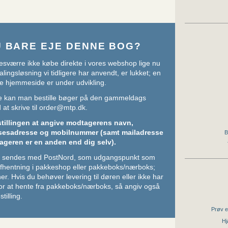
U BARE EJE DENNE BOG?
sværre ikke købe direkte i vores webshop lige nu
lingsløsning vi tidligere har anvendt, er lukket; en
e hjemmeside er under udvikling.
ere kan man bestille bøger på den gammeldags
at skrive til
order@mtp.dk
.
stillingen at angive modtagerens navn,
sesadresse og mobilnummer (samt mailadresse
B
ageren er en anden end dig selv).
ger sendes med PostNord, som udgangspunkt som
 afhentning i pakkeshop eller pakkeboks/nærboks;
her
. Hvis du behøver levering til døren eller ikke har
or at hente fra pakkeboks/nærboks, så angiv også
stilling.
Prøv e
Hj