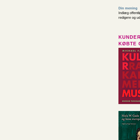
Din mening
Indlæg offentl
redigere og u
KUNDER
KØBTE 