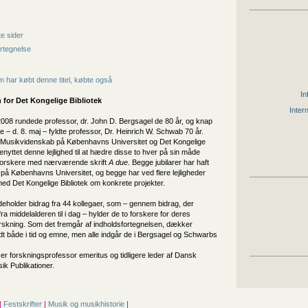
e sider
rtegnelse
 har købt denne titel, købte også
In
 for
Det Kongelige Bibliotek
Inter
2008 rundede professor, dr. John D. Bergsagel de 80 år, og knap
e – d. 8. maj – fyldte professor, Dr. Heinrich W. Schwab 70 år.
r Musikvidenskab på Københavns Universitet og Det Kongelige
benyttet denne lejlighed til at hædre disse to hver på sin måde
forskere med nærværende skrift
A due
. Begge jubilarer har haft
på Københavns Universitet, og begge har ved flere lejligheder
ed Det Kongelige Bibliotek om konkrete projekter.
ndeholder bidrag fra 44 kollegaer, som – gennem bidrag, der
ra middelalderen til i dag – hylder de to forskere for deres
rskning. Som det fremgår af indholdsfortegnelsen, dækker
dt både i tid og emne, men alle indgår de i Bergsagel og Schwarbs
er forskningsprofessor emeritus og tidligere leder af Dansk
ik Publikationer.
|
Festskrifter
|
Musik og musikhistorie
|