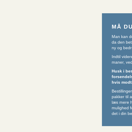
MÅ D
Man kan de
da den beta
ny og bedr
Indtil vid
maner, ved 
Husk i be
forsendel
hvis modt
Bestillin
pakker til
læs mere 
mulighed f
det i din be