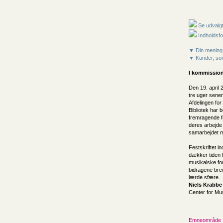
Se udvalgt
Indholdsfo
▼ Din mening
▼ Kunder, som
I kommission
Den 19. april 
tre uger sener
Afdelingen fo
Bibliotek har 
fremragende 
deres arbejde 
samarbejdet m
Festskriftet i
dækker tiden f
musikalske fo
bidragene bre
lærde sfære.
Niels Krabbe
Center for Mus
Emneområde 