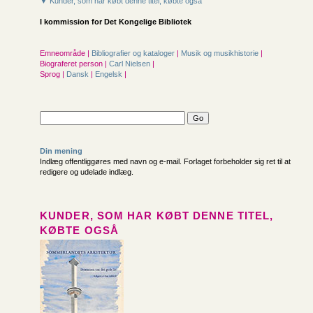
▼ Kunder, som har købt denne titel, købte også
I kommission for
Det Kongelige Bibliotek
Emneområde |
Bibliografier og kataloger
|
Musik og musikhistorie
|
Biograferet person |
Carl Nielsen
|
Sprog |
Dansk
|
Engelsk
|
Din mening
Indlæg offentliggøres med navn og e-mail. Forlaget forbeholder sig ret til at
redigere og udelade indlæg.
KUNDER, SOM HAR KØBT DENNE TITEL,
KØBTE OGSÅ