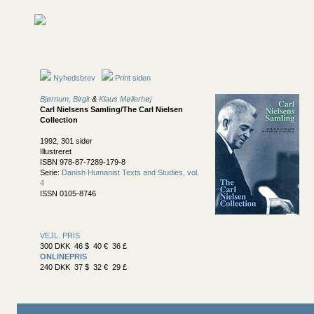
Nyhedsbrev
Print siden
Bjørnum, Birgit
&
Klaus Møllerhøj
Carl Nielsens Samling/The Carl Nielsen
Collection
1992, 301 sider
Illustreret
ISBN 978-87-7289-179-8
Serie:
Danish Humanist Texts and Studies, vol.
4
ISSN 0105-8746
VEJL. PRIS
300 DKK 46 $ 40 € 36 £
ONLINEPRIS
240 DKK 37 $ 32 € 29 £