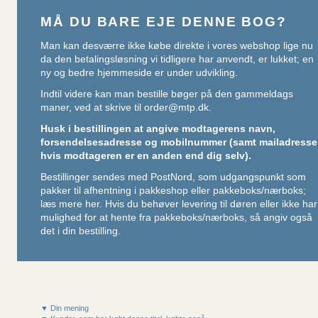
MÅ DU BARE EJE DENNE BOG?
Man kan desværre ikke købe direkte i vores webshop lige nu
da den betalingsløsning vi tidligere har anvendt, er lukket; en
ny og bedre hjemmeside er under udvikling.
Indtil videre kan man bestille bøger på den gammeldags
maner, ved at skrive til
order@mtp.dk
.
Husk i bestillingen at angive modtagerens navn,
forsendelsesadresse og mobilnummer (samt mailadresse
hvis modtageren er en anden end dig selv).
Bestillinger sendes med PostNord, som udgangspunkt som
pakker til afhentning i pakkeshop eller pakkeboks/nærboks;
læs mere her
. Hvis du behøver levering til døren eller ikke har
mulighed for at hente fra pakkeboks/nærboks, så angiv også
det i din bestilling.
▼ Din mening