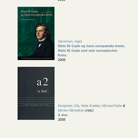
Sørensen, Inger
Niels W. Gade og hans europæiske kreds.
Niels W. Gade und sein europäischer
Kreis.
2009
Kongsted, Ole
,
Niels Krabbe
,
Michael Kube
&
Morten Michelsen
(red.)
A due
2008