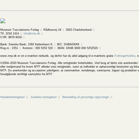
Museum Tusculanums Forlag
Rådhusvej 19
2920 Charlottenlund
Tlf. 3234 1414
info@mtp.dk
CVR: 8876 8418
Bank: Danske Bank, 1092 København K
BIC: DABADKKK
Reg.nr.: 1551
Kontonr.: 000 5252 520
IBAN: DK98 3000 000 5252520
www.mtp.dk er en e-mærket netbutik, og derfor har du altid adgang til e-mærkets gratis
Forbrugerhotline
, 
©2004–2020 Museum Tusculanums Forlag. Alle rettigheder forbeholdes. Ved brug af dette site anerkender og
eller tredjemand fra hvem MTF afleder sine rettigheder, samt at indholdet er ophavsretligt beskyttet og ik
MTF. Du anerkender og accepterer yderligere, at varemærker, kendetegn, varenavne, logoer og produkter v
forudgående skriftligt samtykke fra MTF.
Handelsbetingelser
Juridiske betingelser
Behandling af personlige oplysninger