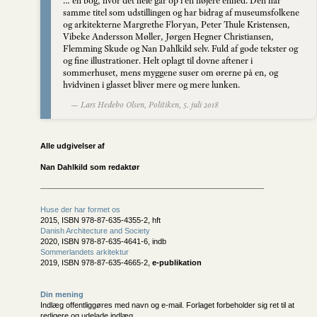
… en bog, hvor det hele går op i en højere enhed. Den har
samme titel som udstillingen og har bidrag af museumsfolkene
og arkitekterne Margrethe Floryan, Peter Thule Kristensen,
Vibeke Andersson Møller, Jørgen Hegner Christiansen,
Flemming Skude og Nan Dahlkild selv. Fuld af gode tekster og
og fine illustrationer. Helt oplagt til dovne aftener i
sommerhuset, mens myggene suser om ørerne på en, og
hvidvinen i glasset bliver mere og mere lunken.
— Lars Hedebo Olsen, Politiken, 5. juli 2018
Alle udgivelser af
Nan Dahlkild som redaktør
Huse der har formet os
2015, ISBN 978-87-635-4355-2, hft
Danish Architecture and Society
2020, ISBN 978-87-635-4641-6, indb
Sommerlandets arkitektur
2019, ISBN 978-87-635-4665-2,
e-publikation
Din mening
Indlæg offentliggøres med navn og e-mail. Forlaget forbeholder sig ret til at
redigere og udelade indlæg.