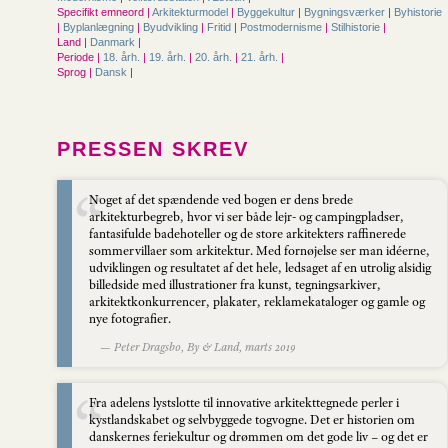
Specifikt emneord |
Arkitekturmodel
|
Byggekultur
|
Bygningsværker
|
Byhistorie
|
Byplanlægning
|
Byudvikling
|
Fritid
|
Postmodernisme
|
Stilhistorie
|
Land |
Danmark
|
Periode |
18. årh.
|
19. årh.
|
20. årh.
|
21. årh.
|
Sprog |
Dansk
|
PRESSEN SKREV
Noget af det spændende ved bogen er dens brede
arkitekturbegreb, hvor vi ser både lejr- og campingpladser,
fantasifulde badehoteller og de store arkitekters raffinerede
sommervillaer som arkitektur. Med fornøjelse ser man idéerne,
udviklingen og resultatet af det hele, ledsaget af en utrolig alsidig
billedside med illustrationer fra kunst, tegningsarkiver,
arkitektkonkurrencer, plakater, reklamekataloger og gamle og
nye fotografier.
— Peter Dragsbo, By & Land, marts 2019
Fra adelens lystslotte til innovative arkitekttegnede perler i
kystlandskabet og selvbyggede togvogne. Det er historien om
danskernes feriekultur og drømmen om det gode liv – og det er