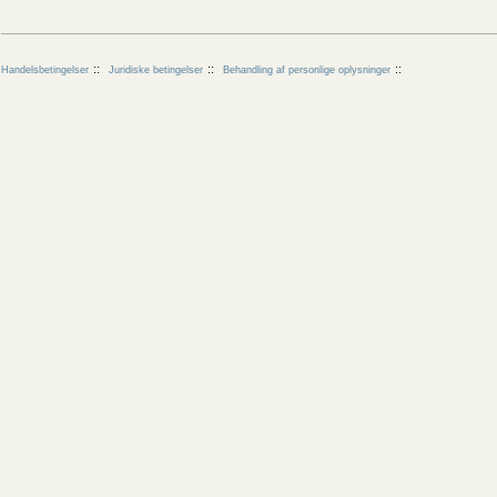
Handelsbetingelser
Juridiske betingelser
Behandling af personlige oplysninger