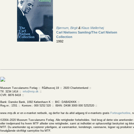
Bjørnum, Birgit
&
Klaus Møllerhøj
Carl Nielsens Samling/The Carl Nielsen
Collection
1992
Museum Tusculanums Forlag
Rådhusvej 19
2920 Charlottenlund
Tlf. 3234 1414
info@mtp.dk
CVR: 8876 8418
Bank: Danske Bank, 1092 København K
BIC: DABADKKK
Reg.nr.: 1551
Kontonr.: 000 5252 520
IBAN: DK98 3000 000 5252520
www.mtp.dk er en e-mærket netbutik, og derfor har du altid adgang til e-mærkets gratis
Forbrugerhotline
, 
©2004–2020 Museum Tusculanums Forlag. Alle rettigheder forbeholdes. Ved brug af dette site anerkender og
eller tredjemand fra hvem MTF afleder sine rettigheder, samt at indholdet er ophavsretligt beskyttet og ik
MTF. Du anerkender og accepterer yderligere, at varemærker, kendetegn, varenavne, logoer og produkter v
forudgående skriftligt samtykke fra MTF.