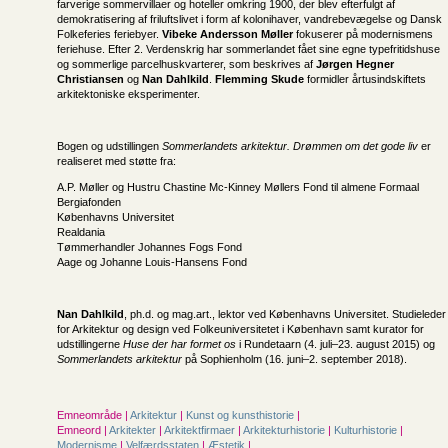
farverige sommervillaer og hoteller omkring 1900, der blev efterfulgt af
demokratisering af friluftslivet i form af kolonihaver, vandrebevægelse og Dansk
Folkeferies feriebyer.
Vibeke Andersson Møller
fokuserer på modernismens
feriehuse. Efter 2. Verdenskrig har sommerlandet fået sine egne typefritidshuse
og sommerlige parcelhuskvarterer, som beskrives af
Jørgen Hegner
Christiansen
og
Nan Dahlkild
.
Flemming Skude
formidler årtusindskiftets
arkitektoniske eksperimenter.
Bogen og udstillingen
Sommerlandets arkitektur. Drømmen om det gode liv
er
realiseret med støtte fra:
A.P. Møller og Hustru Chastine Mc-Kinney Møllers Fond til almene Formaal
Bergiafonden
Københavns Universitet
Realdania
Tømmerhandler Johannes Fogs Fond
Aage og Johanne Louis-Hansens Fond
Nan Dahlkild
, ph.d. og mag.art., lektor ved Københavns Universitet. Studieleder
for Arkitektur og design ved Folkeuniversitetet i København samt kurator for
udstillingerne
Huse der har formet os
i Rundetaarn (4. juli–23. august 2015) og
Sommerlandets arkitektur
på Sophienholm (16. juni–2. september 2018).
Emneområde |
Arkitektur
|
Kunst og kunsthistorie
|
Emneord |
Arkitekter
|
Arkitektfirmaer
|
Arkitekturhistorie
|
Kulturhistorie
|
Modernisme
|
Velfærdsstaten
|
Æstetik
|