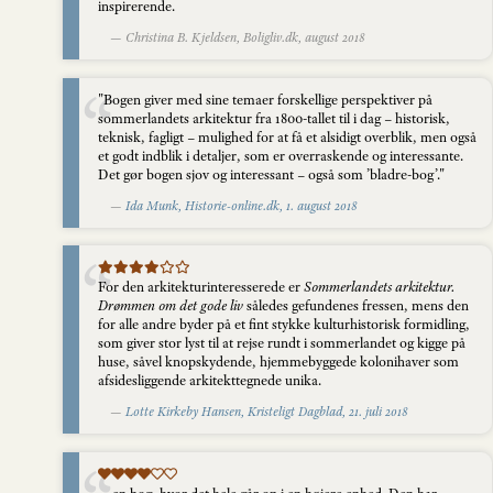
inspirerende.
— Christina B. Kjeldsen, Boligliv.dk, august 2018
"Bogen giver med sine temaer forskellige perspektiver på
sommerlandets arkitektur fra 1800-tallet til i dag – historisk,
teknisk, fagligt – mulighed for at få et alsidigt overblik, men også
et godt indblik i detaljer, som er overraskende og interessante.
Det gør bogen sjov og interessant – også som ’bladre-bog’."
—
Ida Munk, Historie-online.dk, 1. august 2018
For den arkitekturinteresserede er
Sommerlandets arkitektur.
Drømmen om det gode liv
således gefundenes fressen, mens den
for alle andre byder på et fint stykke kulturhistorisk formidling,
som giver stor lyst til at rejse rundt i sommerlandet og kigge på
huse, såvel knopskydende, hjemmebyggede kolonihaver som
afsidesliggende arkitekttegnede unika.
—
Lotte Kirkeby Hansen, Kristeligt Dagblad, 21. juli 2018