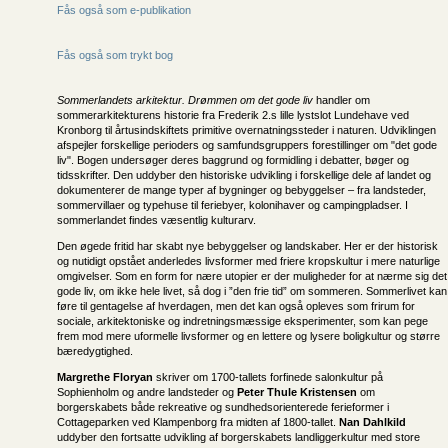
Fås også som e-publikation
Fås også som trykt bog
Sommerlandets arkitektur. Drømmen om det gode liv
handler om
sommerarkitekturens historie fra Frederik 2.s lille lystslot Lundehave ved
Kronborg til årtusindskiftets primitive overnatningssteder i naturen. Udviklingen
afspejler forskellige perioders og samfundsgruppers forestillinger om "det gode
liv". Bogen undersøger deres baggrund og formidling i debatter, bøger og
tidsskrifter. Den uddyber den historiske udvikling i forskellige dele af landet og
dokumenterer de mange typer af bygninger og bebyggelser – fra landsteder,
sommervillaer og typehuse til feriebyer, kolonihaver og campingpladser. I
sommerlandet findes væsentlig kulturarv.
Den øgede fritid har skabt nye bebyggelser og landskaber. Her er der historisk
og nutidigt opstået anderledes livsformer med friere kropskultur i mere naturlige
omgivelser. Som en form for nære utopier er der muligheder for at nærme sig det
gode liv, om ikke hele livet, så dog i ”den frie tid” om sommeren. Sommerlivet kan
føre til gentagelse af hverdagen, men det kan også opleves som frirum for
sociale, arkitektoniske og indretningsmæssige eksperimenter, som kan pege
frem mod mere uformelle livsformer og en lettere og lysere boligkultur og større
bæredygtighed.
Margrethe Floryan
skriver om 1700-tallets forfinede salonkultur på
Sophienholm og andre landsteder og
Peter Thule Kristensen
om
borgerskabets både rekreative og sundhedsorienterede ferieformer i
Cottageparken ved Klampenborg fra midten af 1800-tallet.
Nan Dahlkild
uddyber den fortsatte udvikling af borgerskabets landliggerkultur med store