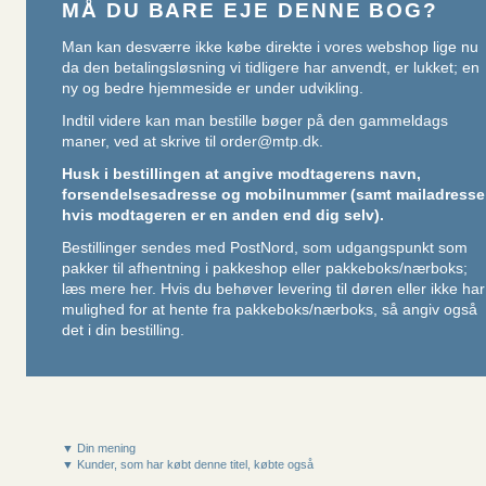
MÅ DU BARE EJE DENNE BOG?
Man kan desværre ikke købe direkte i vores webshop lige nu
da den betalingsløsning vi tidligere har anvendt, er lukket; en
ny og bedre hjemmeside er under udvikling.
Indtil videre kan man bestille bøger på den gammeldags
maner, ved at skrive til
order@mtp.dk
.
Husk i bestillingen at angive modtagerens navn,
forsendelsesadresse og mobilnummer (samt mailadresse
hvis modtageren er en anden end dig selv).
Bestillinger sendes med PostNord, som udgangspunkt som
pakker til afhentning i pakkeshop eller pakkeboks/nærboks;
læs mere her
. Hvis du behøver levering til døren eller ikke har
mulighed for at hente fra pakkeboks/nærboks, så angiv også
det i din bestilling.
▼ Din mening
▼ Kunder, som har købt denne titel, købte også